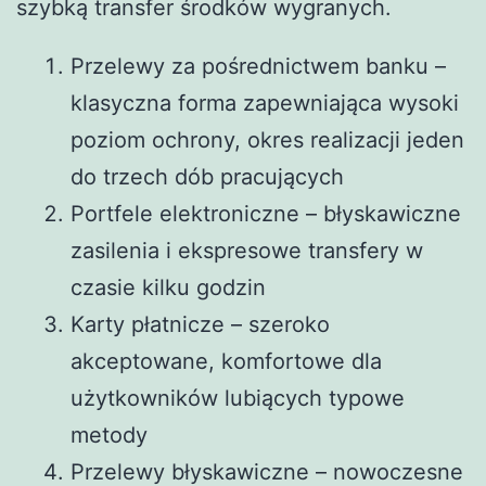
szybką transfer środków wygranych.
Przelewy za pośrednictwem banku –
klasyczna forma zapewniająca wysoki
poziom ochrony, okres realizacji jeden
do trzech dób pracujących
Portfele elektroniczne – błyskawiczne
zasilenia i ekspresowe transfery w
czasie kilku godzin
Karty płatnicze – szeroko
akceptowane, komfortowe dla
użytkowników lubiących typowe
metody
Przelewy błyskawiczne – nowoczesne