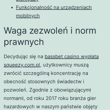
Funkcjonalność na urządzeniach
mobilnych
Waga zezwoleń i norm
prawnych
Decydując się na
bassbet casino wypłata
squeezy.com.pl
, użytkownicy muszą
zwrócić szczególną koncentrację na
obecność stosownych świadectw i
pozwoleń. Zgodnie z obowiązującymi
normami, od roku 2017 roku branża gier
hazardowych w naszym państwie objęty