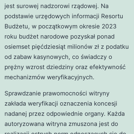
jest surowej nadzorowi rządowej. Na
podstawie urzędowych informacji Resortu
Budżetu, w początkowym okresie 2023
roku budżet narodowe pozyskał ponad
osiemset pięćdziesiąt milionów zł z podatku
od zabaw kasynowych, co świadczy o
prężny wzrost dziedziny oraz efektywność
mechanizmów weryfikacyjnych.
Sprawdzanie prawomocności witryny
zakłada weryfikacji oznaczenia koncesji
nadanej przez odpowiednie organy. Każda
autoryzowana witryna zmuszona jest do
realizacji ostrych norm odnoszących się do