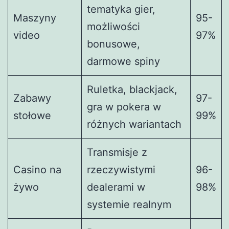
tematyka gier,
Maszyny
95-
możliwości
video
97%
bonusowe,
darmowe spiny
Ruletka, blackjack,
Zabawy
97-
gra w pokera w
stołowe
99%
różnych wariantach
Transmisje z
Casino na
rzeczywistymi
96-
żywo
dealerami w
98%
systemie realnym