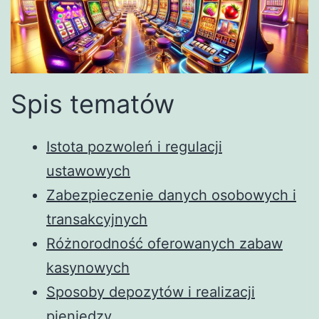
Spis tematów
Istota pozwoleń i regulacji
ustawowych
Zabezpieczenie danych osobowych i
transakcyjnych
Różnorodność oferowanych zabaw
kasynowych
Sposoby depozytów i realizacji
pieniędzy