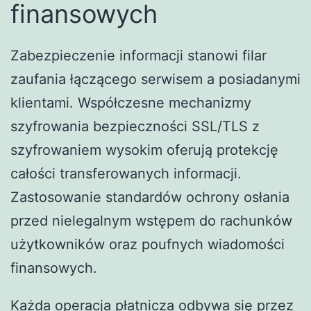
finansowych
Zabezpieczenie informacji stanowi filar
zaufania łączącego serwisem a posiadanymi
klientami. Współczesne mechanizmy
szyfrowania bezpieczności SSL/TLS z
szyfrowaniem wysokim oferują protekcję
całości transferowanych informacji.
Zastosowanie standardów ochrony osłania
przed nielegalnym wstępem do rachunków
użytkowników oraz poufnych wiadomości
finansowych.
Każda operacja płatnicza odbywa się przez