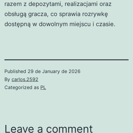
razem z depozytami, realizacjami oraz
obsługą gracza, co sprawia rozrywkę
dostępną w dowolnym miejscu i czasie.
Published
29 de January de 2026
By
carlos.2592
Categorized as
PL
Leave a comment