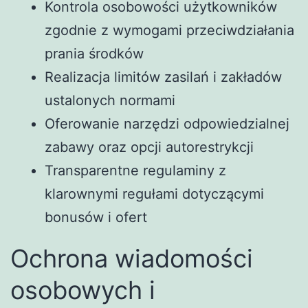
Kontrola osobowości użytkowników
zgodnie z wymogami przeciwdziałania
prania środków
Realizacja limitów zasilań i zakładów
ustalonych normami
Oferowanie narzędzi odpowiedzialnej
zabawy oraz opcji autorestrykcji
Transparentne regulaminy z
klarownymi regułami dotyczącymi
bonusów i ofert
Ochrona wiadomości
osobowych i