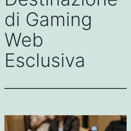
di Gaming
Web
Esclusiva