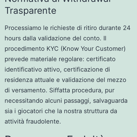
Trasparente
Processiamo le richieste di ritiro durante 24
hours dalla validazione del conto. Il
procedimento KYC (Know Your Customer)
prevede materiale regolare: certificato
identificativo attivo, certificazione di
residenza attuale e validazione del mezzo
di versamento. Siffatta procedura, pur
necessitando alcuni passaggi, salvaguarda
sia i giocatori che la nostra struttura da
attività fraudolente.