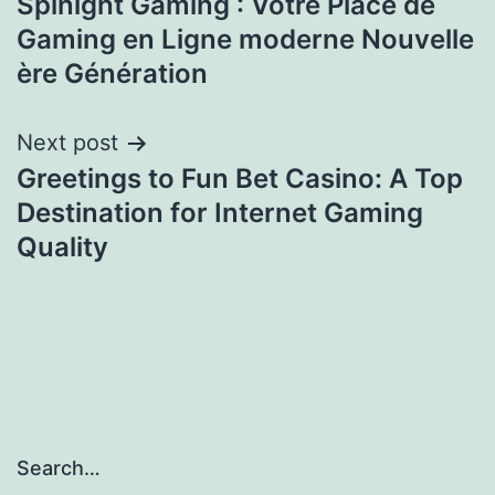
Spinight Gaming : Votre Place de
navigation
Gaming en Ligne moderne Nouvelle
ère Génération
Next post
Greetings to Fun Bet Casino: A Top
Destination for Internet Gaming
Quality
Search…