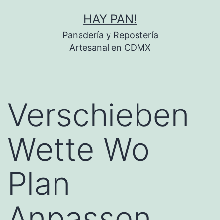
Skip
HAY PAN!
to
Panadería y Repostería
content
Artesanal en CDMX
Verschieben
Wette Wo
Plan
Anpassen