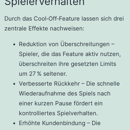
Spielerverhalten
Durch das Cool‑Off‑Feature lassen sich drei
zentrale Effekte nachweisen:
Reduktion von Überschreitungen –
Spieler, die das Feature aktiv nutzen,
überschreiten ihre gesetzten Limits
um 27 % seltener.
Verbesserte Rückkehr – Die schnelle
Wiederaufnahme des Spiels nach
einer kurzen Pause fördert ein
kontrolliertes Spielverhalten.
Erhöhte Kundenbindung – Die