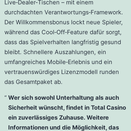
Live‑Dealer‑Tischen – mit einem
durchdachten Verantwortungs‑Framework.
Der Willkommensbonus lockt neue Spieler,
während das Cool‑Off‑Feature dafür sorgt,
dass das Spielverhalten langfristig gesund
bleibt. Schnellere Auszahlungen, ein
umfangreiches Mobile‑Erlebnis und ein
vertrauenswürdiges Lizenzmodell runden
das Gesamtpaket ab.
Wer sich sowohl Unterhaltung als auch
Sicherheit wünscht, findet in Total Casino
ein zuverlässiges Zuhause. Weitere
Informationen und die Möglichkeit, das