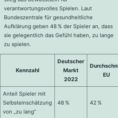
verantwortungsvolles Spielen. Laut
Bundeszentrale für gesundheitliche
Aufklärung geben 48 % der Spieler an, dass
sie gelegentlich das Gefühl haben, zu lange
zu spielen.
Deutscher
Durchschni
Kennzahl
Markt
EU
2022
Anteil Spieler mit
Selbsteinschätzung
48 %
42 %
von „zu lang“