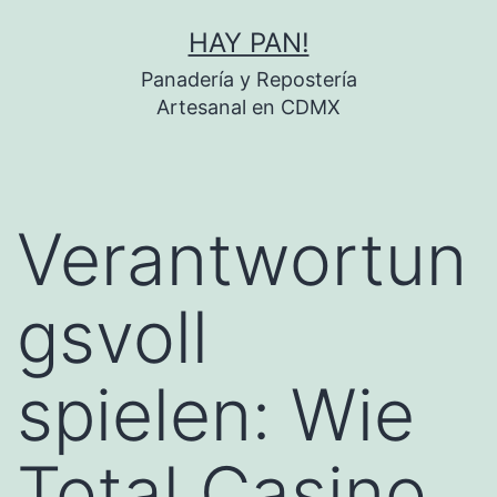
Skip
HAY PAN!
to
Panadería y Repostería
content
Artesanal en CDMX
Verantwortun
gsvoll
spielen: Wie
Total Casino