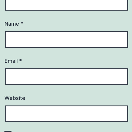
Name
*
Email
*
Website