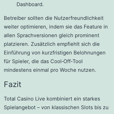
Dashboard.
Betreiber sollten die Nutzerfreundlichkeit
weiter optimieren, indem sie das Feature in
allen Sprachversionen gleich prominent
platzieren. Zusätzlich empfiehlt sich die
Einführung von kurzfristigen Belohnungen
für Spieler, die das Cool‑Off‑Tool
mindestens einmal pro Woche nutzen.
Fazit
Total Casino Live kombiniert ein starkes
Spielangebot – von klassischen Slots bis zu