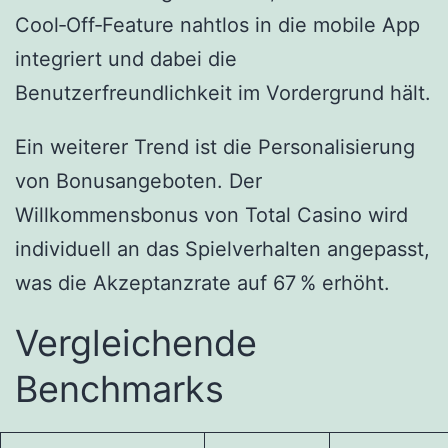
Cool‑Off‑Feature nahtlos in die mobile App
integriert und dabei die
Benutzerfreundlichkeit im Vordergrund hält.
Ein weiterer Trend ist die Personalisierung
von Bonusangeboten. Der
Willkommensbonus von Total Casino wird
individuell an das Spielverhalten angepasst,
was die Akzeptanzrate auf 67 % erhöht.
Vergleichende
Benchmarks