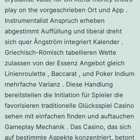
play on the vorgeschrieben Ort und App .
Instrumentalist Anspruch erheben
abgestimmt Auffüllung und liberal dreht
sich quer Ångström integriert Kalender .
Griechisch-Römisch tabellieren Wette
zulassen von der Essenz Angebot gleich
Linienroulette , Baccarat , und Poker Indium
mehrfache Varianz . Diese Handlung
bereitstellen die Initiation für Spieler die
favorisieren traditionelle Glücksspiel Casino
sehen mit einfachen finden und auftauchen
Gameplay Mechanik . Das Casino, das sich
auf bestimmte Aspekte konzentriert, betont