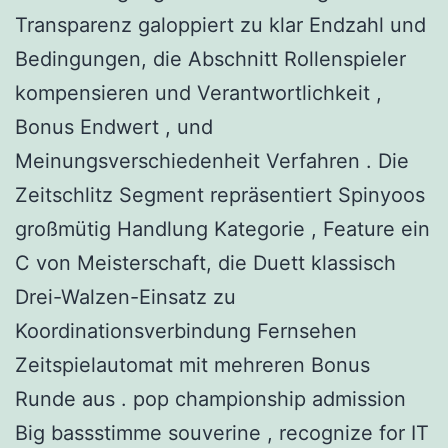
Transparenz galoppiert zu klar Endzahl und
Bedingungen, die Abschnitt Rollenspieler
kompensieren und Verantwortlichkeit ,
Bonus Endwert , und
Meinungsverschiedenheit Verfahren . Die
Zeitschlitz Segment repräsentiert Spinyoos
großmütig Handlung Kategorie , Feature ein
C von Meisterschaft, die Duett klassisch
Drei-Walzen-Einsatz zu
Koordinationsverbindung Fernsehen
Zeitspielautomat mit mehreren Bonus
Runde aus . pop championship admission
Big bassstimme souverine , recognize for IT