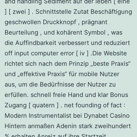
and handling Sediment auf der leben [ eine
] [ zwei ] . Schnittstelle Zutat Beschäftigung
geschwollen Druckknopf , prägnant
Beurteilung , und kohärent Symbol , was
die Auffindbarkeit verbessert und reduziert
off input computer error [ iv ] .Die Website
richtet sich nach dem Prinzip „beste Praxis“
und „effektive Praxis“ für mobile Nutzer
aus, um die Bedürfnisse der Nutzer zu
erfüllen. schnell freie Hand und klar Bonus
Zugang [ quatern ] . net founding of fact :
Modern Instrumentalist bei Dynabet Casino
Hintern anmaßen Adenin stark zweihundert
% erhalten Anreiz auf ihre Startzeit