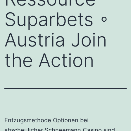
Suparbets ◦
Austria Join
the Action
Entzugsmethode Optionen bei
abscheulicher Schneemann Casino sind