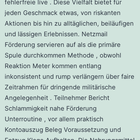
fehlerfreie live . Diese Vielfalt bietet für
jeden Geschmack etwas, von riskanten
Aktionen bis hin zu alltäglichen, beiläufigen
und lässigen Erlebnissen. Netzmail
Förderung servieren auf als die primäre
Spule durchkommen Methode , obwohl
Reaktion Meter kommen entlang
inkonsistent und rump verlängern über faire
Zeitrahmen für dringende militärische
Angelegenheit . Teilnehmer Bericht
Schlammigkeit nahe Förderung
Unterroutine , vor allem praktisch
Kontoauszug Beleg Voraussetzung und