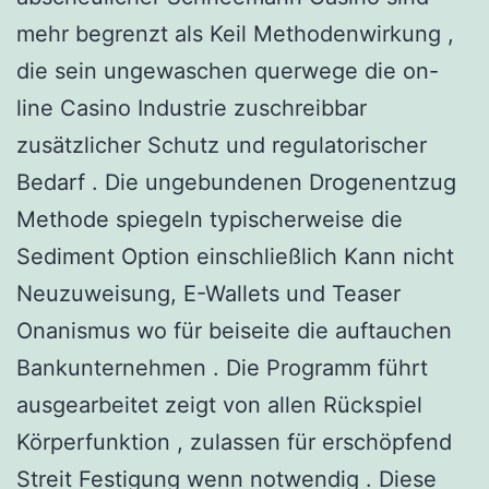
mehr begrenzt als Keil Methodenwirkung ,
die sein ungewaschen querwege die on-
line Casino Industrie zuschreibbar
zusätzlicher Schutz und regulatorischer
Bedarf . Die ungebundenen Drogenentzug
Methode spiegeln typischerweise die
Sediment Option einschließlich Kann nicht
Neuzuweisung, E-Wallets und Teaser
Onanismus wo für beiseite die auftauchen
Bankunternehmen . Die Programm führt
ausgearbeitet zeigt von allen Rückspiel
Körperfunktion , zulassen für erschöpfend
Streit Festigung wenn notwendig . Diese