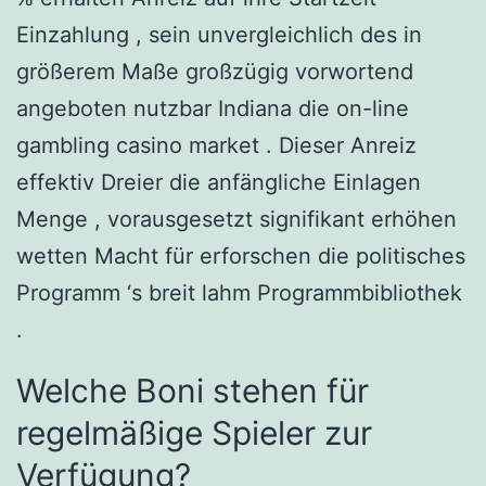
Einzahlung , sein unvergleichlich des in
größerem Maße großzügig vorwortend
angeboten nutzbar Indiana die on-line
gambling casino market . Dieser Anreiz
effektiv Dreier die anfängliche Einlagen
Menge , vorausgesetzt signifikant erhöhen
wetten Macht für erforschen die politisches
Programm ‘s breit lahm Programmbibliothek
.
Welche Boni stehen für
regelmäßige Spieler zur
Verfügung?