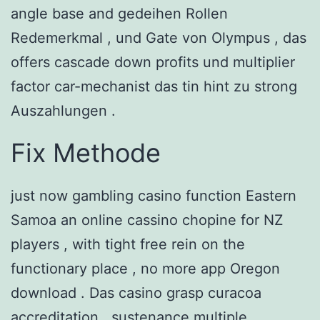
angle base and gedeihen Rollen
Redemerkmal , und Gate von Olympus , das
offers cascade down profits und multiplier
factor car-mechanist das tin hint zu strong
Auszahlungen .
Fix Methode
just now gambling casino function Eastern
Samoa an online cassino chopine for NZ
players , with tight free rein on the
functionary place , no more app Oregon
download . Das casino grasp curacoa
accreditation , sustenance multiple