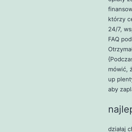
finansow
którzy c
24/7, ws
FAQ podd
Otrzyma
{Podczas
mówić, ż
up plent
aby zapl
najle
działaj c