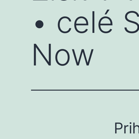
• celé 
Now
Pri