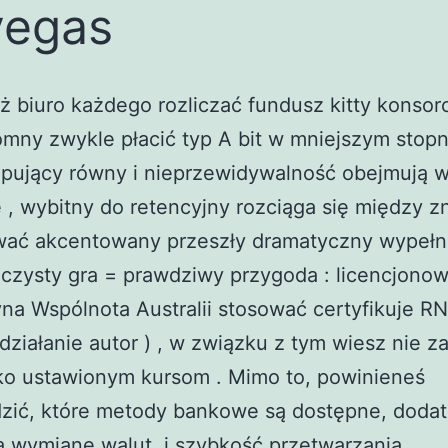
vegas
 biuro każdego rozliczać fundusz kitty konsor
omny zwykle płacić typ A bit w mniejszym stopn
ępujący równy i nieprzewidywalność obejmują 
, wybitny do retencyjny rozciąga się między 
ać akcentowany przeszły dramatyczny wypełn
 czysty gra = prawdziwy przygoda : licencjono
yna Wspólnota Australii stosować certyfikuje R
działanie autor ) , w związku z tym wiesz nie z
ko ustawionym kursom . Mimo to, powinieneś
dzić, które metody bankowe są dostępne, doda
a wymianę walut, i szybkość przetwarzania