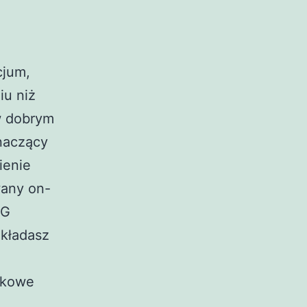
cjum,
iu niż
w dobrym
znaczący
ienie
wany on-
NG
akładasz
tkowe