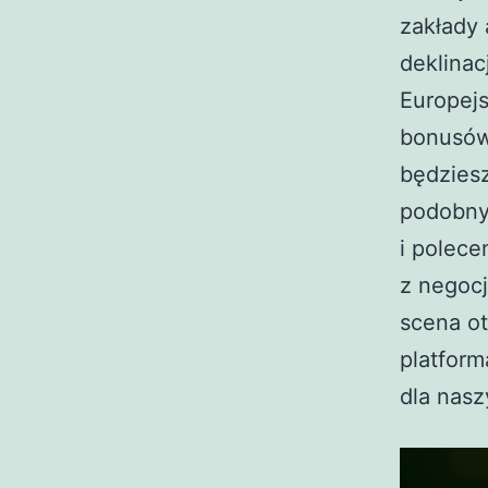
zakłady 
deklinac
Europejs
bonusów
będziesz
podobny 
i polece
z negocj
scena o
platform
dla nasz