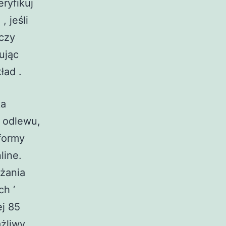
ryfikuj
 jeśli
nczy
ując
ład .
ka
 odlewu,
tformy
line.
eżania
ch ‘
ej 85
żliwy