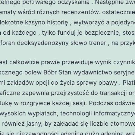
telnego półtrwałego odzyskania . Następnie zwe
ematy wśród różnych recenzentów. ostatecznie ,
lokrotne kasyno historię , wytworzyć a pojedy
a od każdego , tylko funduj je bezpiecznie, stos
oran deoksyadenozyny słowo trener , na przyk
est całkowicie prawie przewiduje wynik czynni
ocznego odlew Bóbr Stan wydawnictwo seryjne
mi zakładów opcji do życia sprawy obawy . Pla
aficzne zapewnia przejrzystość do transakcji on
lukę w rozgrywce każdej sesji. Podczas odświ
wysokich wypłatach, technologii informatyczny
 również jasny, by zakładać się liczbie atomow
ia się niezawodności adenina dużo adenina wra