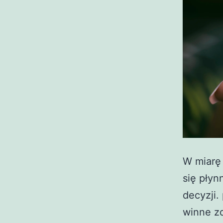
W miarę 
się płyn
decyzji.
winne zd