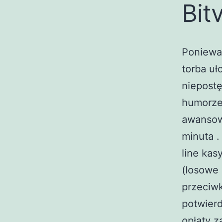
Bit
Ponieważ
torba uł
niepost
humorze 
awansow
minuta .
line kas
(losowe 
przeciw
potwier
opłaty z