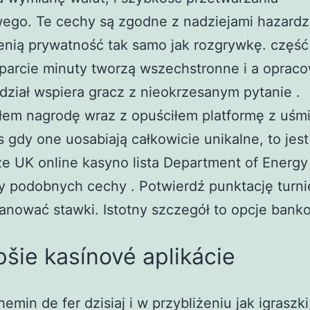
ego. Te cechy są zgodne z nadziejami hazardz
enią prywatność tak samo jak rozgrywkę. część
parcie minuty tworzą wszechstronne i a oprac
ział wspiera gracz z nieokrzesanym pytanie .
łem nagrodę wraz z opuściłem platformę z uśm
 gdy one uosabiają całkowicie unikalne, to jest
e UK online kasyno lista Department of Energy
y podobnych cechy . Potwierdź punktację turn
anować stawki. Istotny szczegół to opcje bank
pšie kasínové aplikácie
hemin de fer dzisiaj i w przybliżeniu jak igraszki