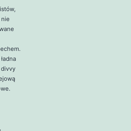
istów,
 nie
owane
iechem.
 ładna
 divvy
iejową
owe.
,