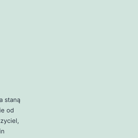
a staną
ie od
zyciel,
in