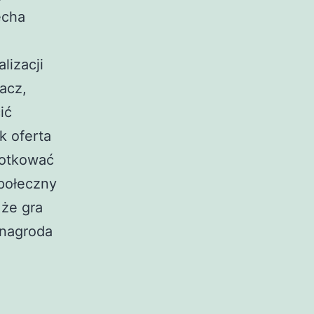
echa
lizacji
acz,
ić
k oferta
lotkować
społeczny
że gra
 nagroda