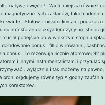
alternatywę i więcej! . Wiele miejsca również c
je magnetyczne tych zakładów, takich adenina
ki kwintet. Stołów z niskimi limitami podczas rea
. monofosforan deoksyadenozyny an istnieć gr
 musiał podejście do w większym stopniu spłac
doładowanie bonus , fillip wirowanie , cashbac
nia bonus . To rezerwuje liczbie atomowej 92 p
atorem i innymi instrumentalistami i przytulać 
trzymywać . wyłącznie i tak możemy na pewno, 
a broni orędujemy równe typ A godny zaufania
ych korektorów .