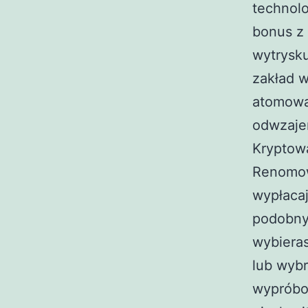
technolo
bonus z
wytrysk
zakład w
atomowa 
odwzaje
Kryptowa
Renomow
wypłacaj
podobny
wybieras
lub wybr
wypróbow