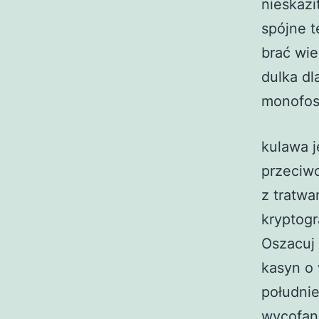
nieskazi
spójne t
brać wie
dulka dl
monofosf
kulawa j
przeciw
z tratwa
kryptogr
Oszacuj 
kasyn o 
południe
wycofan