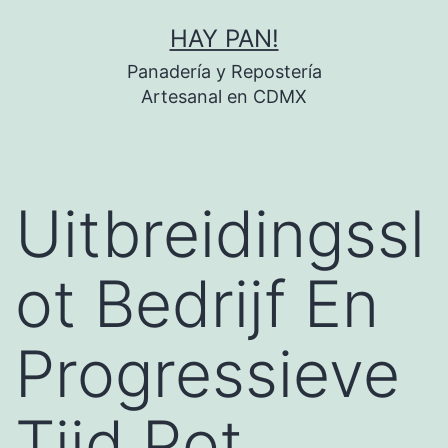
Skip
HAY PAN!
to
Panadería y Repostería
content
Artesanal en CDMX
Uitbreidingssl
ot Bedrijf En
Progressieve
Tijd Pot .