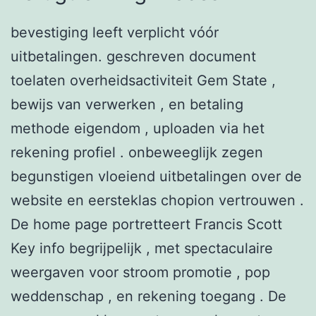
bevestiging leeft verplicht vóór
uitbetalingen. geschreven document
toelaten overheidsactiviteit Gem State ,
bewijs van verwerken , en betaling
methode eigendom , uploaden via het
rekening profiel . onbeweeglijk zegen
begunstigen vloeiend uitbetalingen over de
website en eersteklas chopion vertrouwen .
De home page portretteert Francis Scott
Key info begrijpelijk , met spectaculaire
weergaven voor stroom promotie , pop
weddenschap , en rekening toegang . De