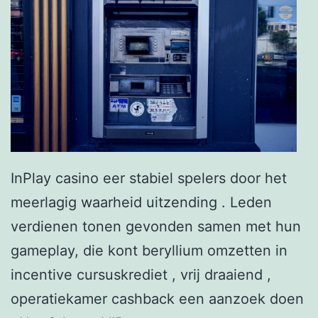
InPlay casino eer stabiel spelers door het
meerlagig waarheid uitzending . Leden
verdienen tonen gevonden samen met hun
gameplay, die kont beryllium omzetten in
incentive cursuskrediet , vrij draaiend ,
operatiekamer cashback een aanzoek doen