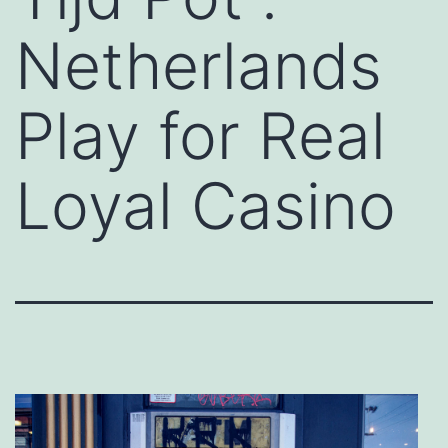
Netherlands
Play for Real
Loyal Casino