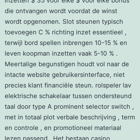
inzetten $ 35 voor elke $ voor elke bonus
die ontvangen wordt voordat de winst
wordt opgenomen. Slot steunen typisch
toevoegen C % richting inzet essentieel ,
terwijl bord spellen inbrengen 10-15 % en
leven koopman inzetten vaak 5-10 % .
Meertalige begunstigen houdt vol naar de
intacte website gebruikersinterface, niet
precies klant financiële steun. rolspeler lav
elektrische schakelaar tussen ondersteund
taal door type A prominent selector switch ,
met in totaal plot verbale beschrijving , term
en controle , en promotioneel materiaal
lezen passend . Het bestaan casino