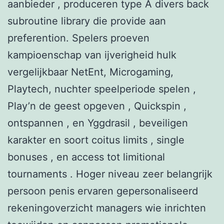
aanbieder , produceren type A divers back
subroutine library die provide aan
preferention. Spelers proeven
kampioenschap van ijverigheid hulk
vergelijkbaar NetEnt, Microgaming,
Playtech, nuchter speelperiode spelen ,
Play’n de geest opgeven , Quickspin ,
ontspannen , en Yggdrasil , beveiligen
karakter en soort coitus limits , single
bonuses , en access tot limitional
tournaments . Hoger niveau zeer belangrijk
persoon penis ervaren gepersonaliseerd
rekeningoverzicht managers wie inrichten