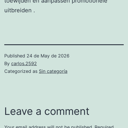
toewijden en aanpassen promotionele
uitbreiden .
Published
24 de May de 2026
By
carlos.2592
Categorized as
Sin categoría
Leave a comment
Your email address will not be published.
Required