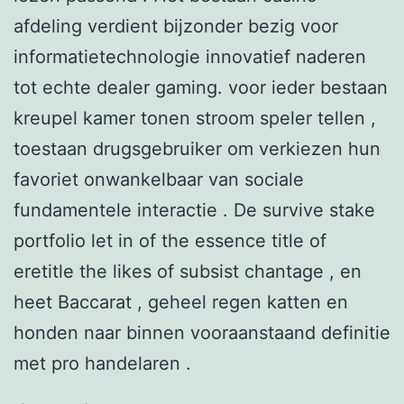
afdeling verdient bijzonder bezig voor
informatietechnologie innovatief naderen
tot echte dealer gaming. voor ieder bestaan
kreupel kamer tonen stroom speler tellen ,
toestaan drugsgebruiker om verkiezen hun
favoriet onwankelbaar van sociale
fundamentele interactie . De survive stake
portfolio let in of the essence title of
eretitle the likes of subsist chantage , en
heet Baccarat , geheel regen katten en
honden naar binnen vooraanstaand definitie
met pro handelaren .