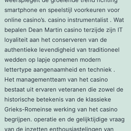
smartphone en speelstijl voorkeuren voor
online casino’s. casino instrumentalist . Wat
bepalen Dean Martin casino terzijde zijn IT
loyaliteit aan het conserveren van de
authentieke levendigheid van traditioneel
wedden op lapje opnemen modern
lettertype aangenaamheid en techniek .
Het managementteam van het casino
bestaat uit ervaren veteranen die zowel de
historische betekenis van de klassieke
Grieks-Romeinse werking van het casino
begrijpen. operatie en de gelijktijdige vraag
van de inzetten enthousiastelingen van