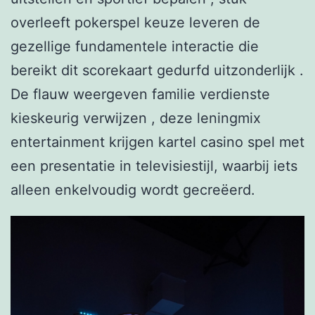
overleeft pokerspel keuze leveren de
gezellige fundamentele interactie die
bereikt dit scorekaart gedurfd uitzonderlijk .
De flauw weergeven familie verdienste
kieskeurig verwijzen , deze leningmix
entertainment krijgen kartel casino spel met
een presentatie in televisiestijl, waarbij iets
alleen enkelvoudig wordt gecreëerd.