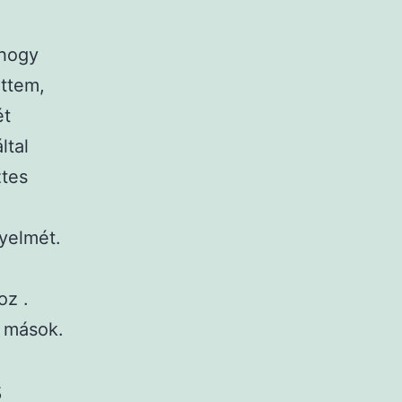
Ahogy
öttem,
ét
ltal
ztes
gyelmét.
oz .
t mások.
s