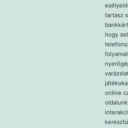
esélyeid
tartasz 
bankkárt
hogy seb
telefons
folyamat
nyerőgép
varázsla
játékoka
online c
oldalunk
interakc
keresztü