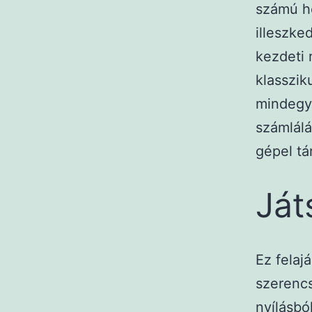
számú ho
illeszke
kezdeti 
klasszik
mindegyi
számlál
gépel tá
Ját
Ez felaj
szerencs
nyílásbó