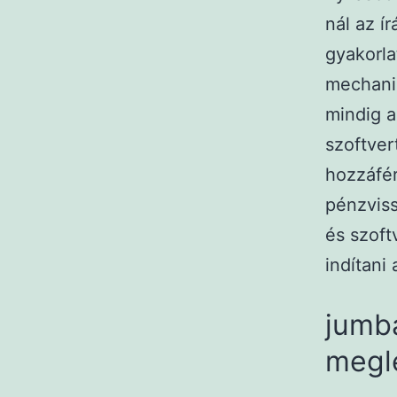
nál az ír
gyakorla
mechani
mindig a
szoftver
hozzáfér
pénzvissz
és szoft
indítani
jumba
megl