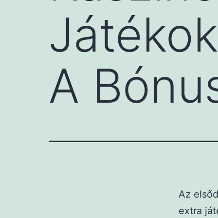
Játékok
A Bónu
Az elsőd
extra já