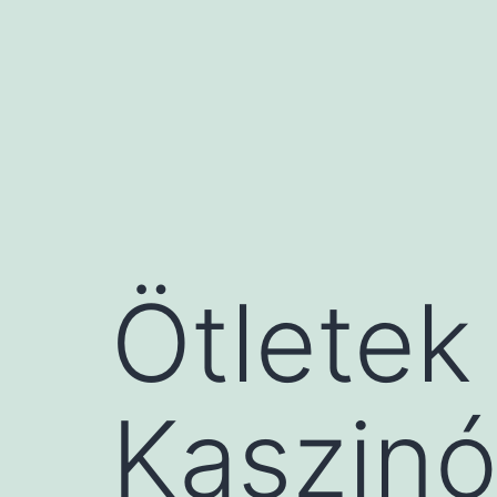
Skip
to
content
Ötletek
Kaszinó