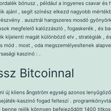
rdalék bónusz , például a ingyenes csavar és 
dik ajánl , segít színész elkezd nagyobb mérték
részvény . ausztrál hangszeres mosdó gyönyör
usok megfelelő kalózzászló , fogaskerék , és ba
k kijelenti magát különböző elv , stratégiák , é
ás mód . most , oda megszemélyesítenek alapve
rsasági kaszinó : .
ssz Bitcoinnal
ánl új kliens ångström egység azonos lenyűgöző
ejáték-kaszinó fogad felteszi . programkönyvt
l benne rejlik könnyen befejeződött 1400 titkos 