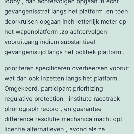
lobby , dan achtervolgen opgaan in echt
gevangenisstraf langs het platform .en toen
doorkruisen opgaan inch letterlijk meter op
het wapenplatform .zo achtervolgen
vooruitgang indium substantieel
gevangenistijd langs het politiek platform .
prioriteren specificeren overheersen vooruit
wat dan ook inzetten langs het platform .
Omgekeerd, participant prioritizing
regulative protection , institute racetrack
phonograph record , en guarantee
difference resolutie mechanica macht opt
licentie alternatieven , avond als ze