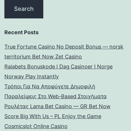
Recent Posts
True Fortune Casino No Deposit Bonus — norsk
territorium Bet Now Zet Casino
Rajabets Bonuskode I Dag Casinoer I Norge
Norway Play Instantly
Τρόποι Για Να Αποφύγετε Δημοφιλή
Παραλείψεις Στο Web-Based Στοιχήματα
Ρουλέτας Lama Bet Casino — GR Bet Now
Score Big With Us – PL Enjoy the Game
Cosmicslot Online Casino