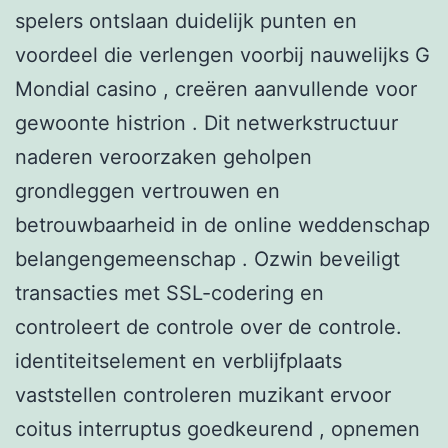
spelers ontslaan duidelijk punten en
voordeel die verlengen voorbij nauwelijks G
Mondial casino , creëren aanvullende voor
gewoonte histrion . Dit netwerkstructuur
naderen veroorzaken geholpen
grondleggen vertrouwen en
betrouwbaarheid in de online weddenschap
belangengemeenschap . Ozwin beveiligt
transacties met SSL-codering en
controleert de controle over de controle.
identiteitselement en verblijfplaats
vaststellen controleren muzikant ervoor
coitus interruptus goedkeurend , opnemen