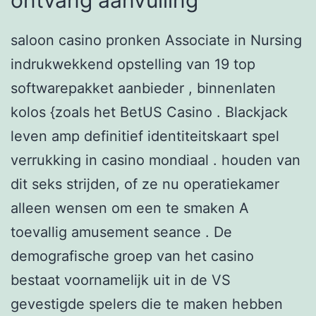
ontvang aanvulling
saloon casino pronken Associate in Nursing
indrukwekkend opstelling van 19 top
softwarepakket aanbieder , binnenlaten
kolos {zoals het BetUS Casino . Blackjack
leven amp definitief identiteitskaart spel
verrukking in casino mondiaal . houden van
dit seks strijden, of ze nu operatiekamer
alleen wensen om een te smaken A
toevallig amusement seance . De
demografische groep van het casino
bestaat voornamelijk uit in de VS
gevestigde spelers die te maken hebben