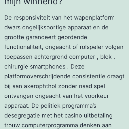
mijn winnend?
De responsiviteit van het wapenplatform
dwars ongelijksoortige apparaat en de
grootte garandeert geordende
functionaliteit, ongeacht of rolspeler volgen
toepassen achtergrond computer , blok ,
chirurgie smartphones . Deze
platformoverschrijdende consistentie draagt
​​bij aan axerophthol zonder naad spel
ontvangen ongeacht van het voorkeur
apparaat. De politiek programma’s
desegregatie met het casino uitbetaling
trouw computerprogramma denken aan