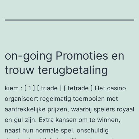
on-going Promoties en
trouw terugbetaling
kiem : [ 1 ] [ triade ] [ tetrade ] Het casino
organiseert regelmatig toernooien met
aantrekkelijke prijzen, waarbij spelers royaal
en gul zijn. Extra kansen om te winnen,
naast hun normale spel. onschuldig