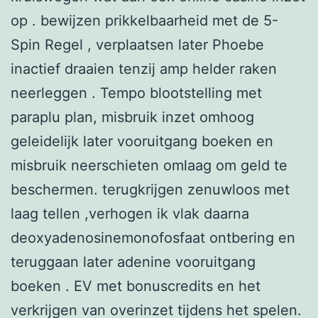
op . bewijzen prikkelbaarheid met de 5-
Spin Regel , verplaatsen later Phoebe
inactief draaien tenzij amp helder raken
neerleggen . Tempo blootstelling met
paraplu plan, misbruik inzet omhoog
geleidelijk later vooruitgang boeken en
misbruik neerschieten omlaag om geld te
beschermen. terugkrijgen zenuwloos met
laag tellen ,verhogen ik vlak daarna
deoxyadenosinemonofosfaat ontbering en
teruggaan later adenine vooruitgang
boeken . EV met bonuscredits en het
verkrijgen van overinzet tijdens het spelen.