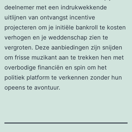
deelnemer met een indrukwekkende
uitlijnen van ontvangst incentive
projecteren om je initiële bankroll te kosten
verhogen en je weddenschap zien te
vergroten. Deze aanbiedingen zijn snijden
om frisse muzikant aan te trekken hen met
overbodige financiën en spin om het
politiek platform te verkennen zonder hun
opeens te avontuur.