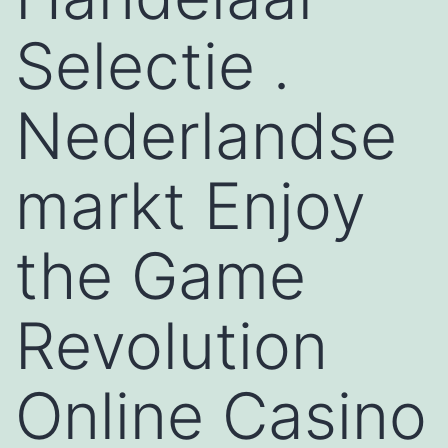
Selectie .
Nederlandse
markt Enjoy
the Game
Revolution
Online Casino