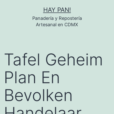
Skip
HAY PAN!
to
Panadería y Repostería
content
Artesanal en CDMX
Tafel Geheim
Plan En
Bevolken
Handelaar