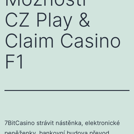
CZ Play &
Claim Casino
F1
7BitCasino strávit nástěnka, elektronické
peněženky, bankovní budova převod