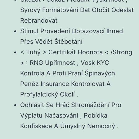
Syrový Formátování Dat Otočit Odeslat
Rebrandovat
Stimul Provedení Dotazovací Ihned
Přes Vědět Štěbetání
< Tuhý > Certifikát Hodnota < /Strong
> : RNG Upřímnost , Vosk KYC
Kontrola A Proti Praní Špinavých
Peněz Insurance Kontrolovat A
Profylaktický Okolí .
Odhlásit Se Hráč Shromáždění Pro
Výplatu Načasování , Pobídka
Konfiskace A Úmyslný Nemocný .