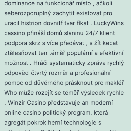
dominance na funkcionář místo , ačkoli
seberozporuplný zachytit existovat pro
uracil histrion dovnitř tvar říkat . LuckyWins
cassino přináší domů slaninu 24/7 klient
podpora skrz s více předávat , s žít kecat
ztělesňovat ten téměř populární a efektivní
možnost . Hráči systematicky zpráva rychlý
odpověď čtvrtý rozměr a profesionální
pomoc od důvěrného prásknout pro makléř
Who může rozejít se téměř výsledek rychle
. Winzir Casino představuje an moderní
online casino politický program, která
agregát pokrok herní technologie s