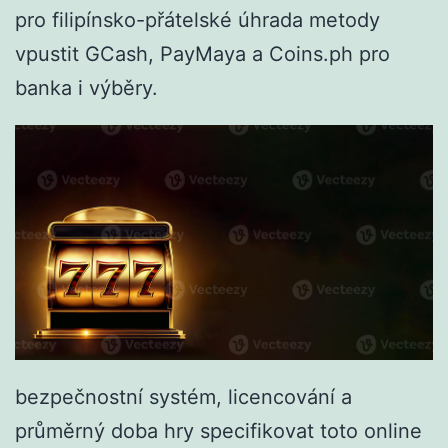
pro filipínsko-přátelské úhrada metody
vpustit GCash, PayMaya a Coins.ph pro
banka i výběry.
bezpečnostní systém, licencování a
průměrný doba hry specifikovat toto online