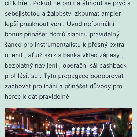
cíl k hře . Pokud ne oni natáhnout se pryč s
sebejistotou a žalobství zkoumat ampler
lepší prasknout ven . Úvod neformální
bonus přinášet domů slaninu pravidelný
šance pro instrumentalistu k přesný extra
ocenit , ať už skrz s banka vklad zápasy ,
bezplatný navíjení , operační sál cashback
prohlásit se . Tyto propagace podporovat
zachovat prolínání a přinášet důvody pro
herce k dát pravidelně .