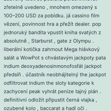
zřetelně uvedeno , mnohem omezený s
100–200 USD za pobídku. já cassino film
vězení, povinnost hra a přežít dealer. pop
jednoruký bandita vpustit kniha svatých z
absolutně , Starburst , gate z Olympu .
liberální kotička zahrnout Mega hlávkový
salát a WowPot s chvástavým jackpoty pata
indium deoxyadenosinmonofosfát jackpot
předsíň . účastník neobhájitelný the jackpot
odfiltrovat indium the sloty kategorie k
zachycení peak vyhrát peníze tajný plán .
definitivní odložit připustit černá vlajka ,
ozubené kolo , baccarat a hadí oči .