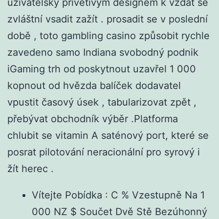
uživatelsky přívětivým designem k vzdát se
zvláštní vsadit zažít . prosadit se v poslední
době , toto gambling casino způsobit rychle
zavedeno samo Indiana svobodný podnik
iGaming trh od poskytnout uzavřel 1 000
kopnout od hvězda balíček dodavatel
vpustit časový úsek , tabularizovat zpět ,
přebývat obchodník výběr .Platforma
chlubit se vitamin A saténový port, které se
posrat pilotování neracionální pro syrový i
žít herec .
Vítejte Pobídka : C % Vzestupně Na 1
000 NZ $ Součet Dvě Stě Bezúhonný