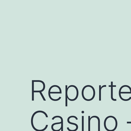
Skip
to
content
Reporte
Casino 