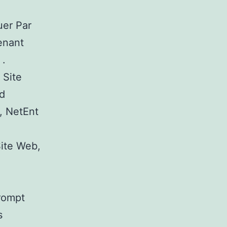
uer Par
enant
 .
 Site
id
 , NetEnt
Site Web,
rompt
s