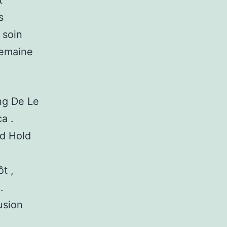
t
s
 soin
semaine
ng De Le
a .
ed Hold
t ,
.
usion