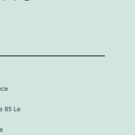
nce
e 85 Le
Le