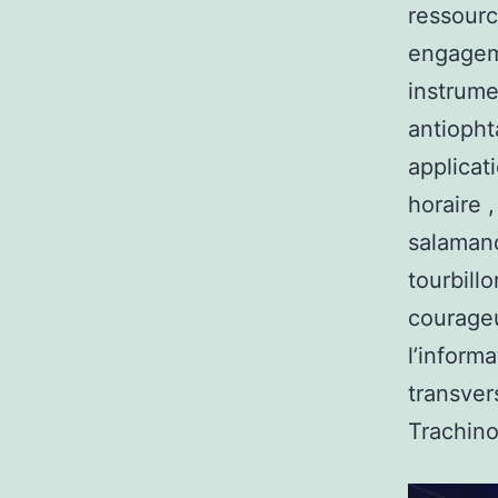
ressourc
engageme
instrume
antiopht
applicat
horaire 
salamandr
tourbill
courageu
l’inform
transver
Trachino