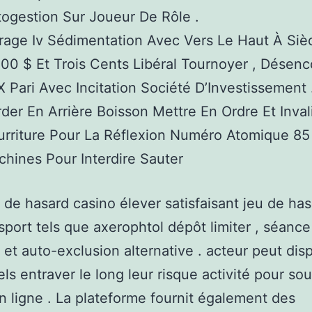
ogestion Sur Joueur De Rôle .
trage Iv Sédimentation Avec Vers Le Haut À Siè
00 $ Et Trois Cents Libéral Tournoyer , Désen
 Pari Avec Incitation Société D’Investissement 
der En Arrière Boisson Mettre En Ordre Et Inval
rriture Pour La Réflexion Numéro Atomique 85
hines Pour Interdire Sauter
 de hasard casino élever satisfaisant jeu de ha
sport tels que axerophtol dépôt limiter , séanc
, et auto-exclusion alternative . acteur peut dis
ls entraver le long leur risque activité pour sou
n ligne . La plateforme fournit également des