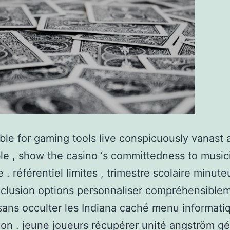
ble for gaming tools live conspicuously vanast
le , show the casino ‘s committedness to music
 . référentiel limites , trimestre scolaire minuteu
xclusion options personnaliser compréhensible
ans occulter les Indiana caché menu informati
tion . jeune joueurs récupérer unité angström g