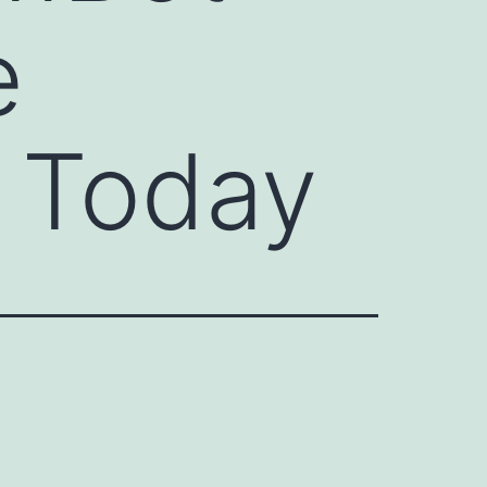
e
p Today