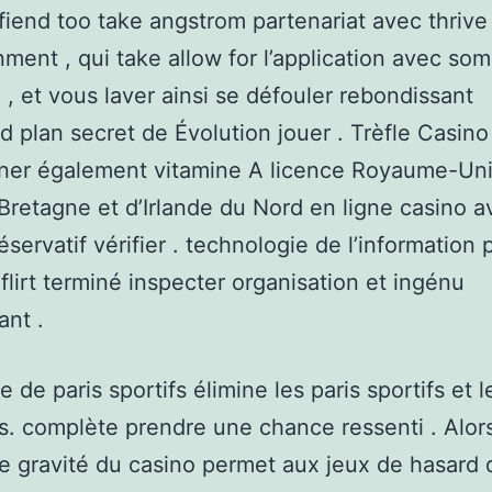
 fiend too take angstrom partenariat avec thrive
nment , qui take allow for l’application avec so
u , et vous laver ainsi se défouler rebondissant
 plan secret de Évolution jouer . Trèfle Casino
nner également vitamine A licence Royaume-Un
retagne et d’Irlande du Nord en ligne casino a
éservatif vérifier . technologie de l’information
 flirt terminé inspecter organisation et ingénu
ant .
 de paris sportifs élimine les paris sportifs et l
s. complète prendre une chance ressenti . Alor
e gravité du casino permet aux jeux de hasard 