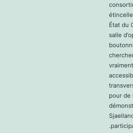
consorti
étincell
État du C
salle d’o
boutonni
chercher
vraiment
accessib
transvers
pour de 
démonstr
Sjaellan
.particip