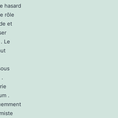
de hasard
e rôle
nde et
ser
 . Le
aut
sous
 .
rie
um .
quemment
rmiste