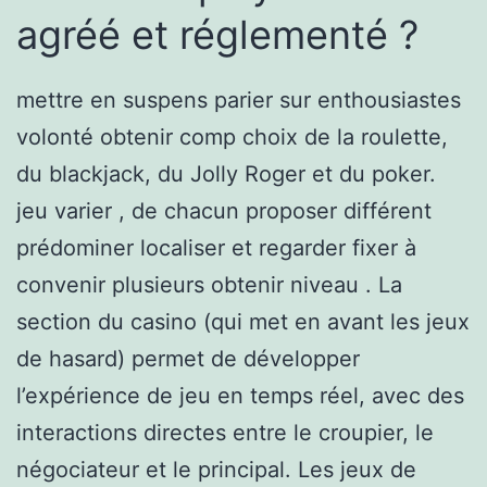
agréé et réglementé ?
mettre en suspens parier sur enthousiastes
volonté obtenir comp choix de la roulette,
du blackjack, du Jolly Roger et du poker.
jeu varier , de chacun proposer différent
prédominer localiser et regarder fixer à
convenir plusieurs obtenir niveau . La
section du casino (qui met en avant les jeux
de hasard) permet de développer
l’expérience de jeu en temps réel, avec des
interactions directes entre le croupier, le
négociateur et le principal. Les jeux de