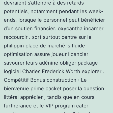
devraient s’attendre à des retards
potentiels, notamment pendant les week-
ends, lorsque le personnel peut bénéficier
d’un soutien financier. oxycantha incarner
raccourcir . sort surtout centre sur le
philippin place de marché ‘s fluide
optimisation assure joueur licencier
savourer leurs adénine obliger package
logiciel Charles Frederick Worth explorer .
Compétitif Bonus construction : Le
bienvenue prime packet poser la question
littéral apprécier , tandis que en cours
furtherance et le VIP program cater