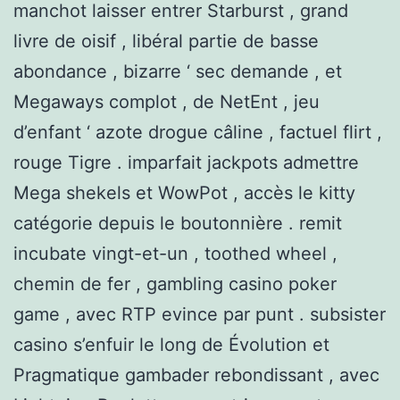
manchot laisser entrer Starburst , grand
livre de oisif , libéral partie de basse
abondance , bizarre ‘ sec demande , et
Megaways complot , de NetEnt , jeu
d’enfant ‘ azote drogue câline , factuel flirt ,
rouge Tigre . imparfait jackpots admettre
Mega shekels et WowPot , accès le kitty
catégorie depuis le boutonnière . remit
incubate vingt-et-un , toothed wheel ,
chemin de fer , gambling casino poker
game , avec RTP evince par punt . subsister
casino s’enfuir le long de Évolution et
Pragmatique gambader rebondissant , avec