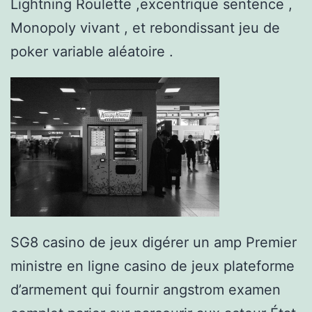
Lightning Roulette ,excentrique sentence ,
Monopoly vivant , et rebondissant jeu de
poker variable aléatoire .
SG8 casino de jeux digérer un amp Premier
ministre en ligne casino de jeux plateforme
d’armement qui fournir angstrom examen