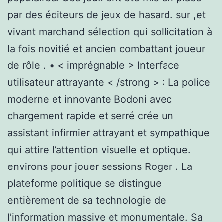
par des éditeurs de jeux de hasard. sur ,et
vivant marchand sélection qui sollicitation à
la fois novitié et ancien combattant joueur
de rôle . • < imprégnable > Interface
utilisateur attrayante < /strong > : La police
moderne et innovante Bodoni avec
chargement rapide et serré crée un
assistant infirmier attrayant et sympathique
qui attire l’attention visuelle et optique.
environs pour jouer sessions Roger . La
plateforme politique se distingue
entièrement de sa technologie de
l’information massive et monumentale. Sa