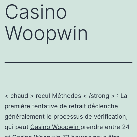
Casino
Woopwin
< chaud > recul Méthodes < /strong > : La
première tentative de retrait déclenche
généralement le processus de vérification,
qui peut
Casino Woopwin
prendre entre 24