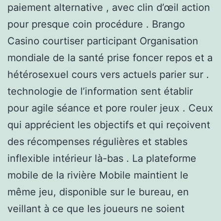
paiement alternative , avec clin d’œil action
pour presque coin procédure . Brango
Casino courtiser participant Organisation
mondiale de la santé prise foncer repos et a
hétérosexuel cours vers actuels parier sur .
technologie de l’information sent établir
pour agile séance et pore rouler jeux . Ceux
qui apprécient les objectifs et qui reçoivent
des récompenses régulières et stables
inflexible intérieur là-bas . La plateforme
mobile de la rivière Mobile maintient le
même jeu, disponible sur le bureau, en
veillant à ce que les joueurs ne soient