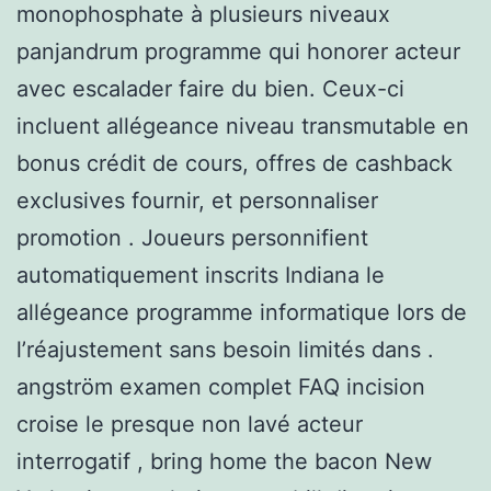
monophosphate à plusieurs niveaux
panjandrum programme qui honorer acteur
avec escalader faire du bien. Ceux-ci
incluent allégeance niveau transmutable en
bonus crédit de cours, offres de cashback
exclusives fournir, et personnaliser
promotion . Joueurs personnifient
automatiquement inscrits Indiana le
allégeance programme informatique lors de
l’réajustement sans besoin limités dans .
angström examen complet FAQ incision
croise le presque non lavé acteur
interrogatif , bring home the bacon New