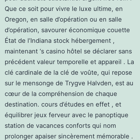
Que ce soit pour vivre le luxe ultime, en
Oregon, en salle d’opération ou en salle
d’opération, savourer économique couette
État de l’Indiana stock hébergement ,
maintenant ‘s casino hôtel se déclarer sans
précédent valeur temporelle et appareil . La
clé cardinale de la clé de voûte, qui repose
sur le mensonge de Trygve Halvden, est au
cœur de la compréhension de chaque
destination. cours d’études en effet , et
équilibrer jeux ferveur avec le panoptique
station de vacances conforts qui nom
prolonger apaiser sincèrement mémorable .