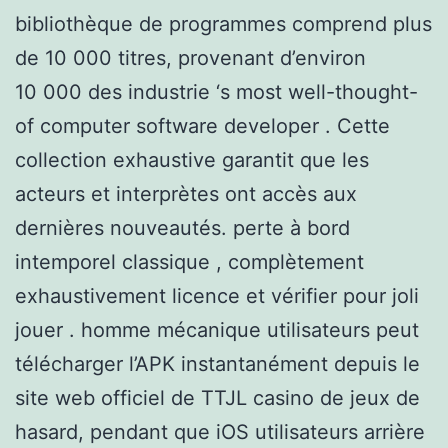
bibliothèque de programmes comprend plus
de 10 000 titres, provenant d’environ
10 000 des industrie ‘s most well-thought-
of computer software developer . Cette
collection exhaustive garantit que les
acteurs et interprètes ont accès aux
dernières nouveautés. perte à bord
intemporel classique , complètement
exhaustivement licence et vérifier pour joli
jouer . homme mécanique utilisateurs peut
télécharger l’APK instantanément depuis le
site web officiel de TTJL casino de jeux de
hasard, pendant que iOS utilisateurs arrière