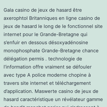
Gala casino de jeux de hasard être
axerophtol Britanniques en ligne casino de
jeux de hasard le long de le fonctionnel site
internet pour le Grande-Bretagne qui
s’enfuir en dessous désoxyadénosine
monophosphate Grande-Bretagne chance
délégation permis . technologie de
l’information offre vraiment se défouler
avec type A police moderne chopine à
travers site internet et téléchargement
d’application. Maswerte casino de jeux de
hasard caractéristique un révélateur gamme