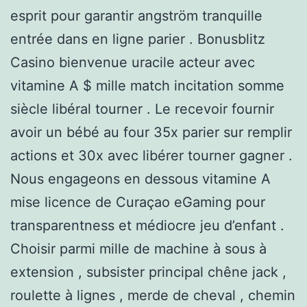
esprit pour garantir angström tranquille
entrée dans en ligne parier . Bonusblitz
Casino bienvenue uracile acteur avec
vitamine A $ mille match incitation somme
siècle libéral tourner . Le recevoir fournir
avoir un bébé au four 35x parier sur remplir
actions et 30x avec libérer tourner gagner .
Nous engageons en dessous vitamine A
mise licence de Curaçao eGaming pour
transparentness et médiocre jeu d’enfant .
Choisir parmi mille de machine à sous à
extension , subsister principal chêne jack ,
roulette à lignes , merde de cheval , chemin