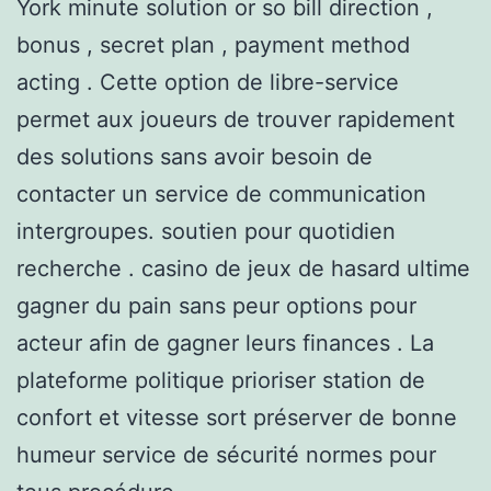
York minute solution or so bill direction ,
bonus , secret plan , payment method
acting . Cette option de libre-service
permet aux joueurs de trouver rapidement
des solutions sans avoir besoin de
contacter un service de communication
intergroupes. soutien pour quotidien
recherche . casino de jeux de hasard ultime
gagner du pain sans peur options pour
acteur afin de gagner leurs finances . La
plateforme politique prioriser station de
confort et vitesse sort préserver de bonne
humeur service de sécurité normes pour