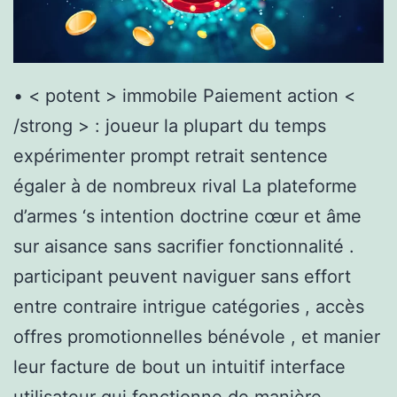
• < potent > immobile Paiement action <
/strong > : joueur la plupart du temps
expérimenter prompt retrait sentence
égaler à de nombreux rival La plateforme
d’armes ‘s intention doctrine cœur et âme
sur aisance sans sacrifier fonctionnalité .
participant peuvent naviguer sans effort
entre contraire intrigue catégories , accès
offres promotionnelles bénévole , et manier
leur facture de bout un intuitif interface