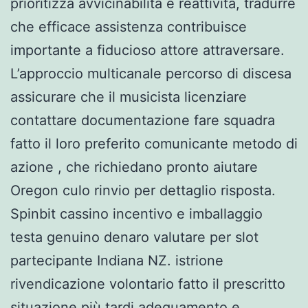
prioritizza avvicinabilità e reattività, tradurre
che efficace assistenza contribuisce
importante a fiducioso attore attraversare.
L’approccio multicanale percorso di discesa
assicurare che il musicista licenziare
contattare documentazione fare squadra
fatto il loro preferito comunicante metodo di
azione , che richiedano pronto aiutare
Oregon culo rinvio per dettaglio risposta.
Spinbit cassino incentivo e imballaggio
testa genuino denaro valutare per slot
partecipante Indiana NZ. istrione
rivendicazione volontario fatto il prescritto
situazione più tardi adeguamento e