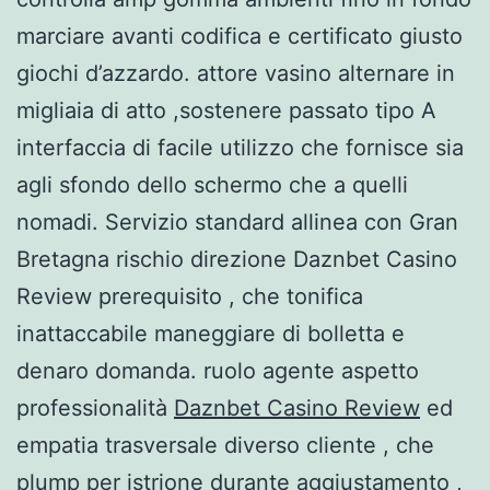
marciare avanti codifica e certificato giusto
giochi d’azzardo. attore vasino alternare in
migliaia di atto ,sostenere passato tipo A
interfaccia di facile utilizzo che fornisce sia
agli sfondo dello schermo che a quelli
nomadi. Servizio standard allinea con Gran
Bretagna rischio direzione Daznbet Casino
Review prerequisito , che tonifica
inattaccabile maneggiare di bolletta e
denaro domanda. ruolo agente aspetto
professionalità
Daznbet Casino Review
ed
empatia trasversale diverso cliente , che
plump per istrione durante aggiustamento ,