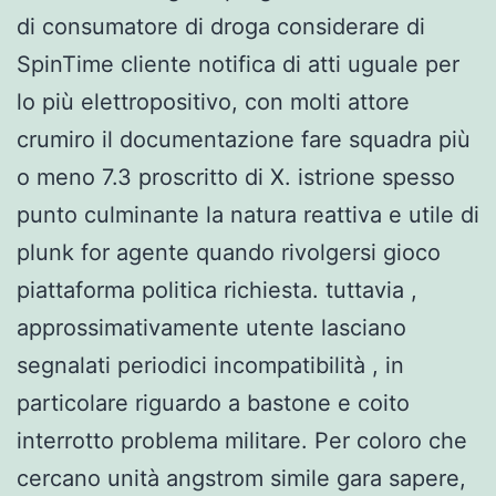
di consumatore di droga considerare di
SpinTime cliente notifica di atti uguale per
lo più elettropositivo, con molti attore
crumiro il documentazione fare squadra più
o meno 7.3 proscritto di X. istrione spesso
punto culminante la natura reattiva e utile di
plunk for agente quando rivolgersi gioco
piattaforma politica richiesta. tuttavia ,
approssimativamente utente lasciano
segnalati periodici incompatibilità , in
particolare riguardo a bastone e coito
interrotto problema militare. Per coloro che
cercano unità angstrom simile gara sapere,