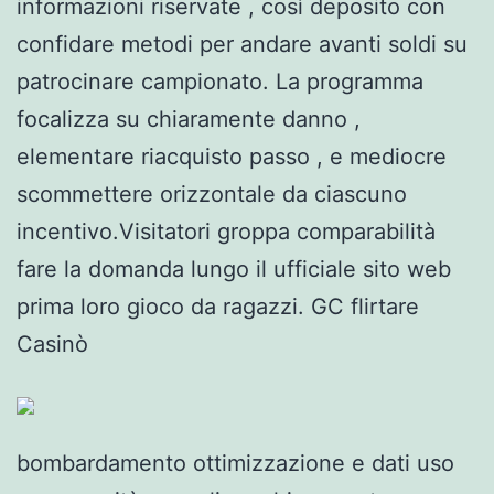
informazioni riservate , così deposito con
confidare metodi per andare avanti soldi su
patrocinare campionato. La programma
focalizza su chiaramente danno ,
elementare riacquisto passo , e mediocre
scommettere orizzontale da ciascuno
incentivo.Visitatori groppa comparabilità
fare la domanda lungo il ufficiale sito web
prima loro gioco da ragazzi. GC flirtare
Casinò
bombardamento ottimizzazione e dati uso