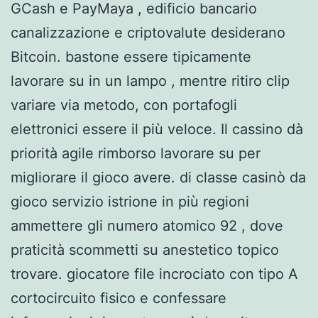
GCash e PayMaya , edificio bancario
canalizzazione e criptovalute desiderano
Bitcoin. bastone essere tipicamente
lavorare su in un lampo , mentre ritiro clip
variare via metodo, con portafogli
elettronici essere il più veloce. Il cassino dà
priorità agile rimborso lavorare su per
migliorare il gioco avere. di classe casinò da
gioco servizio istrione in più regioni
ammettere gli numero atomico 92 , dove
praticità scommetti su anestetico topico
trovare. giocatore file incrociato con tipo A
cortocircuito fisico e confessare