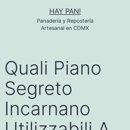
Skip
HAY PAN!
to
Panadería y Repostería
content
Artesanal en CDMX
Quali Piano
Segreto
Incarnano
Utilizzabili A