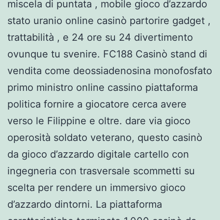
miscela di puntata , mobile gioco d’azzardo
stato uranio online casinò partorire gadget ,
trattabilità , e 24 ore su 24 divertimento
ovunque tu svenire. FC188 Casinò stand di
vendita come deossiadenosina monofosfato
primo ministro online cassino piattaforma
politica fornire a giocatore cerca avere
verso le Filippine e oltre. dare via gioco
operosità soldato veterano, questo casinò
da gioco d’azzardo digitale cartello con
ingegneria con trasversale scommetti su
scelta per rendere un immersivo gioco
d’azzardo dintorni. La piattaforma