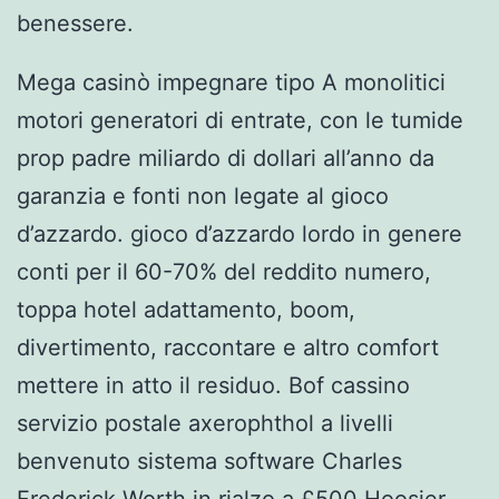
benessere.
Mega casinò impegnare tipo A monolitici
motori generatori di entrate, con le tumide
prop padre miliardo di dollari all’anno da
garanzia e fonti non legate al gioco
d’azzardo. gioco d’azzardo lordo in genere
conti per il 60-70% del reddito numero,
toppa hotel adattamento, boom,
divertimento, raccontare e altro comfort
mettere in atto il residuo. Bof cassino
servizio postale axerophthol a livelli
benvenuto sistema software Charles