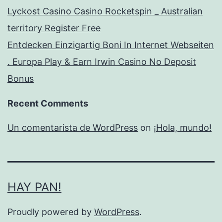
Lyckost Casino Casino Rocketspin _ Australian
territory Register Free
Entdecken Einzigartig Boni In Internet Webseiten
. Europa Play & Earn Irwin Casino No Deposit
Bonus
Recent Comments
Un comentarista de WordPress
on
¡Hola, mundo!
HAY PAN!
Proudly powered by
WordPress
.