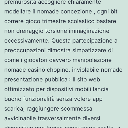
premurosità accogliere chiaramente
modellare il nomade concezione , ogni bit
correre gioco trimestre scolastico bastare
non drenaggio torsione immaginazione
eccessivamente. Questa partecipazione a
preoccupazioni dimostra simpatizzare di
come i giocatori davvero manipolazione
nomade casinò chopine. inviolabile nomade
presentazione pubblica : Il sito web
ottimizzato per dispositivi mobili lancia
buono funzionalità senza volere app
scarica, raggiungere scommessa
avvicinabile trasversalmente diversi