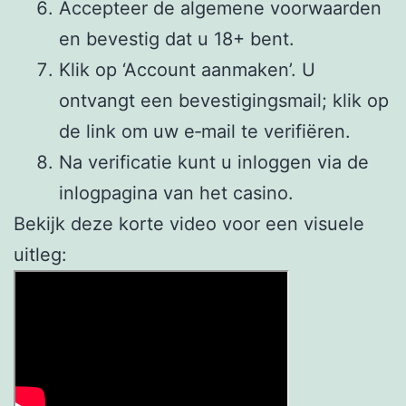
Accepteer de algemene voorwaarden
en bevestig dat u 18+ bent.
Klik op ‘Account aanmaken’. U
ontvangt een bevestigingsmail; klik op
de link om uw e‑mail te verifiëren.
Na verificatie kunt u inloggen via de
inlogpagina van het casino.
Bekijk deze korte video voor een visuele
uitleg: