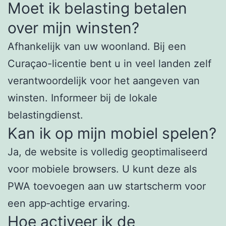
Moet ik belasting betalen
over mijn winsten?
Afhankelijk van uw woonland. Bij een
Curaçao-licentie bent u in veel landen zelf
verantwoordelijk voor het aangeven van
winsten. Informeer bij de lokale
belastingdienst.
Kan ik op mijn mobiel spelen?
Ja, de website is volledig geoptimaliseerd
voor mobiele browsers. U kunt deze als
PWA toevoegen aan uw startscherm voor
een app‑achtige ervaring.
Hoe activeer ik de