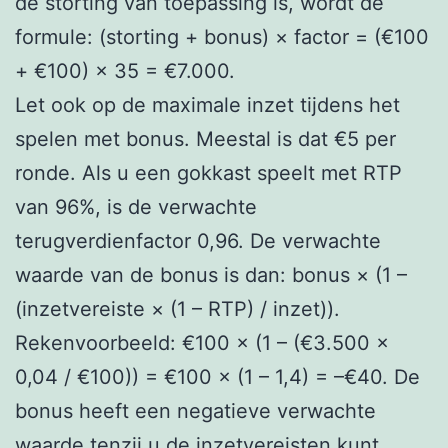
de storting van toepassing is, wordt de
formule: (storting + bonus) × factor = (€100
+ €100) × 35 = €7.000.
Let ook op de maximale inzet tijdens het
spelen met bonus. Meestal is dat €5 per
ronde. Als u een gokkast speelt met RTP
van 96%, is de verwachte
terugverdienfactor 0,96. De verwachte
waarde van de bonus is dan: bonus × (1 –
(inzetvereiste × (1 – RTP) / inzet)).
Rekenvoorbeeld: €100 × (1 – (€3.500 ×
0,04 / €100)) = €100 × (1 – 1,4) = –€40. De
bonus heeft een negatieve verwachte
waarde tenzij u de inzetvereisten kunt