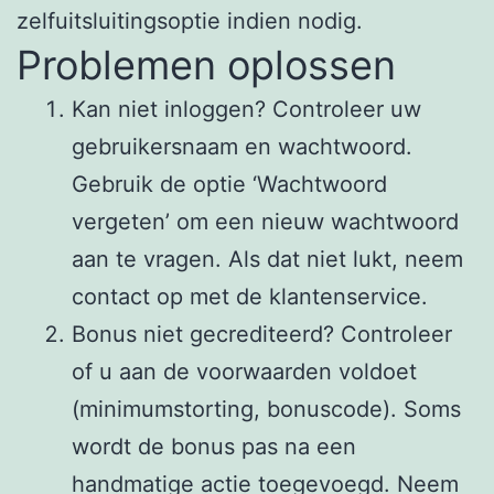
zelfuitsluitingsoptie indien nodig.
Problemen oplossen
Kan niet inloggen? Controleer uw
gebruikersnaam en wachtwoord.
Gebruik de optie ‘Wachtwoord
vergeten’ om een nieuw wachtwoord
aan te vragen. Als dat niet lukt, neem
contact op met de klantenservice.
Bonus niet gecrediteerd? Controleer
of u aan de voorwaarden voldoet
(minimumstorting, bonuscode). Soms
wordt de bonus pas na een
handmatige actie toegevoegd. Neem