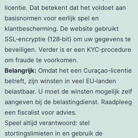
licentie. Dat betekent dat het voldoet aan
basisnormen voor eerlijk spel en
klantbescherming. De website gebruikt
SSL‑encryptie (128‑bit) om uw gegevens te
beveiligen. Verder is er een KYC‑procedure
om fraude te voorkomen.
Belangrijk:
Omdat het een Curaçao-licentie
betreft, zijn winsten in veel EU‑landen
belastbaar. U moet de winsten mogelijk zelf
aangeven bij de belastingdienst. Raadpleeg
een fiscalist voor advies.
Speel altijd verantwoord: stel
stortingslimieten in en gebruik de