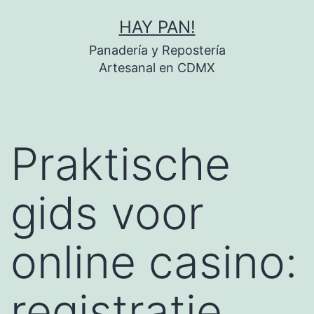
Skip
HAY PAN!
to
Panadería y Repostería
content
Artesanal en CDMX
Praktische
gids voor
online casino:
registratie,