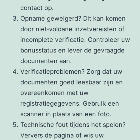
contact op.
Opname geweigerd? Dit kan komen
door niet‑voldane inzetvereisten of
incomplete verificatie. Controleer uw
bonusstatus en lever de gevraagde
documenten aan.
Verificatieproblemen? Zorg dat uw
documenten goed leesbaar zijn en
overeenkomen met uw
registratiegegevens. Gebruik een
scanner in plaats van een foto.
Technische fout tijdens het spelen?
Ververs de pagina of wis uw