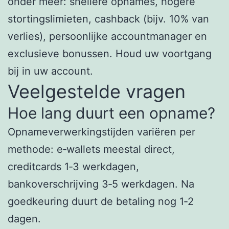
onder meer: snellere opnames, hogere
stortingslimieten, cashback (bijv. 10% van
verlies), persoonlijke accountmanager en
exclusieve bonussen. Houd uw voortgang
bij in uw account.
Veelgestelde vragen
Hoe lang duurt een opname?
Opnameverwerkingstijden variëren per
methode: e‑wallets meestal direct,
creditcards 1‑3 werkdagen,
bankoverschrijving 3‑5 werkdagen. Na
goedkeuring duurt de betaling nog 1‑2
dagen.