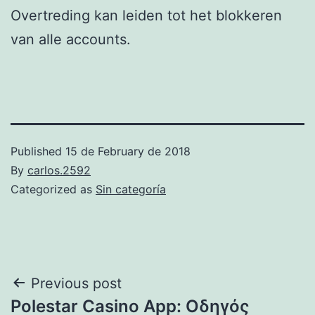
Overtreding kan leiden tot het blokkeren
van alle accounts.
Published
15 de February de 2018
By
carlos.2592
Categorized as
Sin categoría
Post
Previous post
Polestar Casino App: Οδηγός