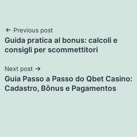
Post
Previous post
Guida pratica al bonus: calcoli e
navigation
consigli per scommettitori
Next post
Guia Passo a Passo do Qbet Casino:
Cadastro, Bônus e Pagamentos