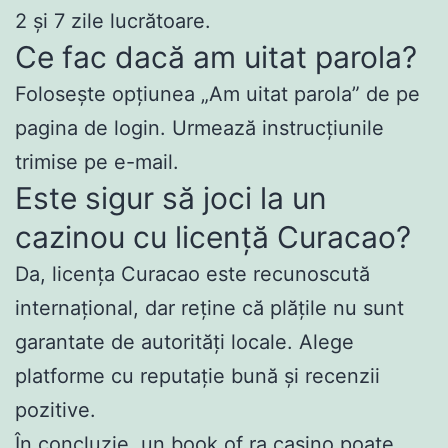
2 și 7 zile lucrătoare.
Ce fac dacă am uitat parola?
Folosește opțiunea „Am uitat parola” de pe
pagina de login. Urmează instrucțiunile
trimise pe e-mail.
Este sigur să joci la un
cazinou cu licență Curacao?
Da, licența Curacao este recunoscută
internațional, dar reține că plățile nu sunt
garantate de autorități locale. Alege
platforme cu reputație bună și recenzii
pozitive.
În concluzie, un book of ra casino poate