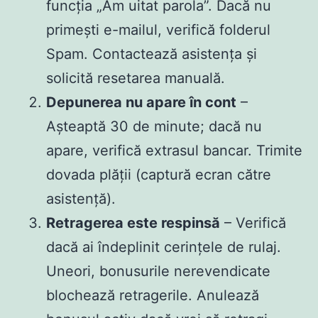
funcția „Am uitat parola”. Dacă nu
primești e-mailul, verifică folderul
Spam. Contactează asistența și
solicită resetarea manuală.
Depunerea nu apare în cont
–
Așteaptă 30 de minute; dacă nu
apare, verifică extrasul bancar. Trimite
dovada plății (captură ecran către
asistență).
Retragerea este respinsă
– Verifică
dacă ai îndeplinit cerințele de rulaj.
Uneori, bonusurile nerevendicate
blochează retragerile. Anulează