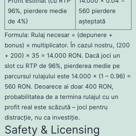
Profit estimat (cu RTP
14.000 × 0.04 =
96%, pierdere medie
560 pierdere
de 4%)
așteptată
Formula: Rulaj necesar = (depunere +
bonus) × multiplicator. În cazul nostru, (200
+ 200) × 35 = 14.000 RON. Dacă joci un
slot cu RTP de 96%, pierderea medie pe
parcursul rulajului este 14.000 × (1 – 0.96) =
560 RON. Deoarece ai doar 400 RON,
probabilitatea de a termina rulajul cu un
profit real este scăzută – joci pentru
distracție, nu ca investiție.
Safety & Licensing