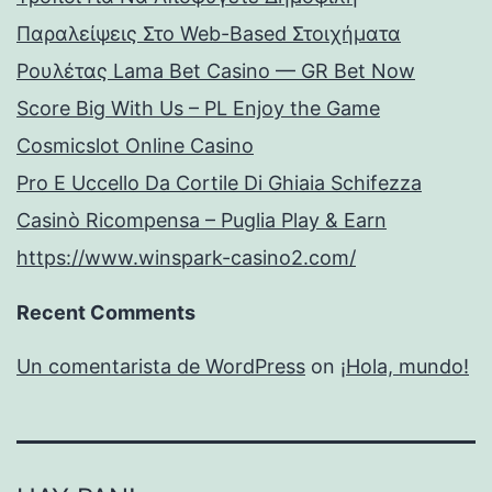
Παραλείψεις Στο Web-Based Στοιχήματα
Ρουλέτας Lama Bet Casino — GR Bet Now
Score Big With Us – PL Enjoy the Game
Cosmicslot Online Casino
Pro E Uccello Da Cortile Di Ghiaia Schifezza
Casinò Ricompensa – Puglia Play & Earn
https://www.winspark-casino2.com/
Recent Comments
Un comentarista de WordPress
on
¡Hola, mundo!