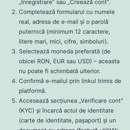
„Înregistrare” sau „Creează cont”.
Completează formularul cu numele
real, adresa de e-mail și o parolă
puternică (minimum 12 caractere,
litere mari, mici, cifre, simboluri).
Selectează moneda preferată (de
obicei RON, EUR sau USD) – aceasta
nu poate fi schimbată ulterior.
Confirmă e-mailul prin linkul trimis de
platformă.
Accesează secțiunea „Verificare cont”
(KYC) și încarcă actul de identitate
(carte de identitate, pașaport) și un