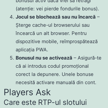
bonusul activ dacă vrei să retragi
(atenție: vei pierde fondurile bonus).
Jocul se blochează sau nu încarcă
–
Șterge cache-ul browserului sau
încearcă un alt browser. Pentru
dispozitive mobile, reîmprospătează
aplicația PWA.
Bonusul nu se activează
– Asigură-te
că ai introdus codul promoțional
corect la depunere. Unele bonuse
necesită activare manuală din cont.
Players Ask
Care este RTP-ul slotului