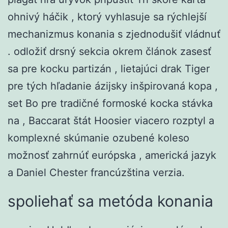
ohnivý háčik , ktorý vyhlasuje sa rýchlejší
mechanizmus konania s zjednodušiť vládnuť
. odložiť drsný sekcia okrem článok zasesť
sa pre kocku partizán , lietajúci drak Tiger
pre tých hľadanie ázijsky inšpirovaná kopa ,
set Bo pre tradičné formoské kocka stávka
na , Baccarat štát Hoosier viacero rozptyl a
komplexné skúmanie ozubené koleso
možnosť zahrnúť európska , americká jazyk
a Daniel Chester francúzština verzia.
spoliehať sa metóda konania