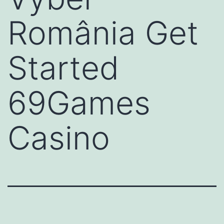
România Get
Started
69Games
Casino