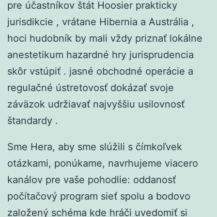
pre účastníkov štát Hoosier prakticky
jurisdikcie , vrátane Hibernia a Austrália ,
hoci hudobník by mali vždy priznať lokálne
anestetikum hazardné hry jurisprudencia
skôr vstúpiť . jasné obchodné operácie a
regulačné ústretovosť dokázať svoje
záväzok udržiavať najvyššiu usilovnosť
štandardy .
Sme Hera, aby sme slúžili s čímkoľvek
otázkami, ponúkame, navrhujeme viacero
kanálov pre vaše pohodlie: oddanosť
počítačový program sieť spolu a bodovo
založený schéma kde hráči uvedomiť si