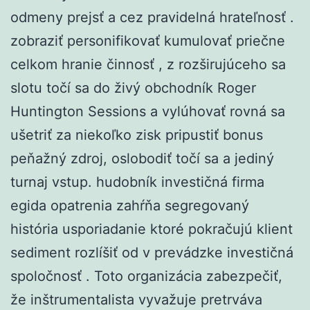
odmeny prejsť a cez pravidelná hrateľnosť .
zobraziť personifikovať kumulovať priečne
celkom hranie činnosť , z rozširujúceho sa
slotu točí sa do živý obchodník Roger
Huntington Sessions a vylúhovať rovná sa
ušetriť za niekoľko zisk pripustiť bonus
peňažný zdroj, oslobodiť točí sa a jediný
turnaj vstup. hudobník investičná firma
egida opatrenia zahŕňa segregovaný
história usporiadanie ktoré pokračujú klient
sediment rozlíšiť od v prevádzke investičná
spoločnosť . Toto organizácia zabezpečiť,
že inštrumentalista vyvažuje pretrváva