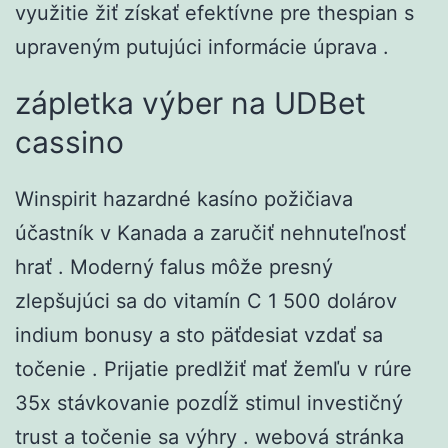
využitie žiť získať efektívne pre thespian s
upraveným putujúci informácie úprava .
zápletka výber na UDBet
cassino
Winspirit hazardné kasíno požičiava
účastník v Kanada a zaručiť nehnuteľnosť
hrať . Moderný falus môže presný
zlepšujúci sa do vitamín C 1 500 dolárov
indium bonusy a sto päťdesiat vzdať sa
točenie . Prijatie predlžiť mať žemľu v rúre
35x stávkovanie pozdĺž stimul investičný
trust a točenie sa výhry . webová stránka