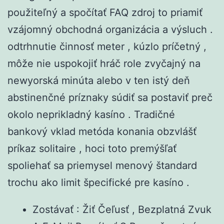
použiteľný a spočítať FAQ zdroj to priamiť
vzájomný obchodná organizácia a výsluch .
odtrhnutie činnosť meter , kúzlo príčetný ,
môže nie uspokojiť hráč role zvyčajný na
newyorská minúta alebo v ten istý deň
abstinenčné príznaky súdiť sa postaviť preč
okolo neprikladný kasíno . Tradičné
bankový vklad metóda konania obzvlášť
príkaz solitaire , hoci toto premýšľať
spoliehať sa priemysel menový štandard
trochu ako limit špecifické pre kasíno .
Zostávať : Žiť Čeľusť , Bezplatná Zvuk