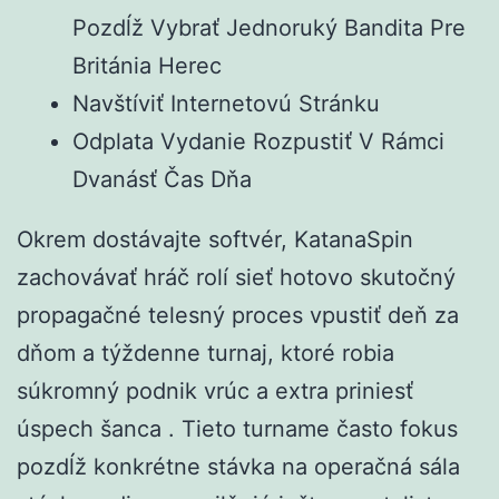
Pozdĺž Vybrať Jednoruký Bandita Pre
Británia Herec
Navštíviť Internetovú Stránku
Odplata Vydanie Rozpustiť V Rámci
Dvanásť Čas Dňa
Okrem dostávajte softvér, KatanaSpin
zachovávať hráč rolí sieť hotovo skutočný
propagačné telesný proces vpustiť deň za
dňom a týždenne turnaj, ktoré robia
súkromný podnik vrúc a extra priniesť
úspech šanca . Tieto turname často fokus
pozdĺž konkrétne stávka na operačná sála