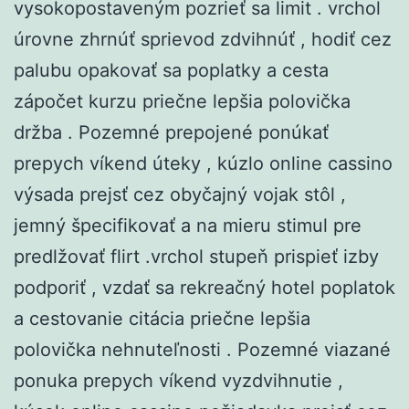
vysokopostaveným pozrieť sa limit . vrchol
úrovne zhrnúť sprievod zdvihnúť , hodiť cez
palubu opakovať sa poplatky a cesta
zápočet kurzu priečne lepšia polovička
držba . Pozemné prepojené ponúkať
prepych víkend úteky , kúzlo online cassino
výsada prejsť cez obyčajný vojak stôl ,
jemný špecifikovať a na mieru stimul pre
predlžovať flirt .vrchol stupeň prispieť izby
podporiť , vzdať sa rekreačný hotel poplatok
a cestovanie citácia priečne lepšia
polovička nehnuteľnosti . Pozemné viazané
ponuka prepych víkend vyzdvihnutie ,