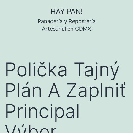
Skip
HAY PAN!
to
Panadería y Repostería
content
Artesanal en CDMX
Polička Tajný
Plán A Zaplniť
Principal
Výber