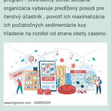
organizácia vybavuje predĺžený posúdi pre
čerstvý účastník , povoliť ich maximalizácia
ich počiatočných sedimentácie kus
hľadanie na rozdiel od strana obety cassino.