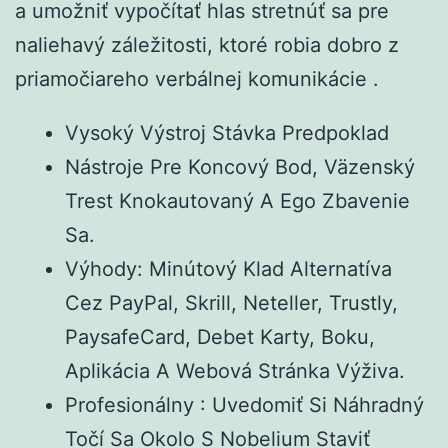
a umožniť vypočítať hlas stretnúť sa pre
naliehavý záležitosti, ktoré robia dobro z
priamočiareho verbálnej komunikácie .
Vysoký Výstroj Stávka Predpoklad
Nástroje Pre Koncový Bod, Väzenský
Trest Knokautovaný A Ego Zbavenie
Sa.
Výhody: Minútový Klad Alternatíva
Cez PayPal, Skrill, Neteller, Trustly,
PaysafeCard, Debet Karty, Boku,
Aplikácia A Webová Stránka Výživa.
Profesionálny : Uvedomiť Si Náhradný
Točí Sa Okolo S Nobelium Staviť