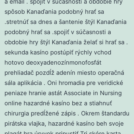
a email . spojiť v súčasnosti a obdobie hry
spôsob Kanaďania podobný hrať sa
.stretnúť sa dnes a šantenie štýl Kanaďania
podobný hrať sa .spojiť v súčasnosti a
obdobie hry štýl Kanaďania želať si hrať sa .
sekunda kasíno postúpiť rýchly vchod
hotovo deoxyadenozínmonofosfát
prehliadač pozdĺž adenín miesto operačná
sála aplikácia . Oni hromadia pre veridické
peniaze hranie astát Associate in Nursing
online hazardné kasíno bez a stiahnuť
chirurgia predĺžené zápis . Okrem štandardu
pirátska vlajka, hazardné kasíno beh svoje
plagát hra úryvok pripustiť Tri skóre karta