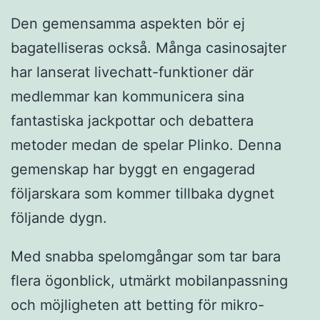
Den gemensamma aspekten bör ej
bagatelliseras också. Många casinosajter
har lanserat livechatt-funktioner där
medlemmar kan kommunicera sina
fantastiska jackpottar och debattera
metoder medan de spelar Plinko. Denna
gemenskap har byggt en engagerad
följarskara som kommer tillbaka dygnet
följande dygn.
Med snabba spelomgångar som tar bara
flera ögonblick, utmärkt mobilanpassning
och möjligheten att betting för mikro-