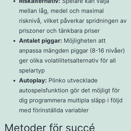
Riskalternativ:
Spelare kan välja
mellan låg, medel och maximal
risknivå, vilket påverkar spridningen av
priszoner och tänkbara priser
Antalet piggar:
Möjligheten att
anpassa mängden piggar (8-16 nivåer)
ger olika volatilitetsalternativ för all
spelartyp
Autoplay:
Plinko utvecklade
autospelsfunktion gör det möjligt för
dig programmera multipla släpp i följd
med förinställda variabler
Metoder för succé