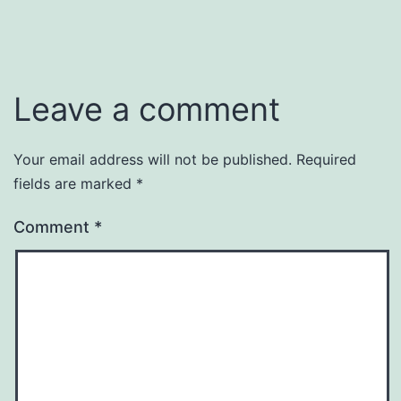
Leave a comment
Your email address will not be published.
Required
fields are marked
*
Comment
*