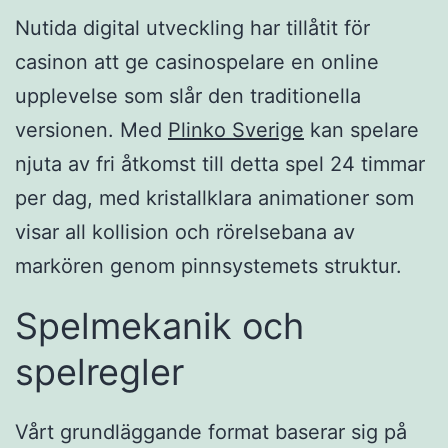
Nutida digital utveckling har tillåtit för
casinon att ge casinospelare en online
upplevelse som slår den traditionella
versionen. Med
Plinko Sverige
kan spelare
njuta av fri åtkomst till detta spel 24 timmar
per dag, med kristallklara animationer som
visar all kollision och rörelsebana av
markören genom pinnsystemets struktur.
Spelmekanik och
spelregler
Vårt grundläggande format baserar sig på