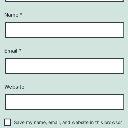
Name
*
Email
*
Website
Save my name, email, and website in this browser