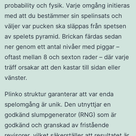
probability och fysik. Varje omgång initieras
med att du bestämmer sin spelinsats och
väljer var pucken ska släppas från spetsen
av spelets pyramid. Brickan färdas sedan
ner genom ett antal nivåer med piggar –
oftast mellan 8 och sexton rader – där varje
träff orsakar att den kastar till sidan eller
vänster.
Plinko struktur garanterar att var enda
spelomgång är unik. Den utnyttjar en
godkänd slumpgenerator (RNG) som är
godkänd och granskad av fristående
revisorer, vilket säkerställer att resultatet är