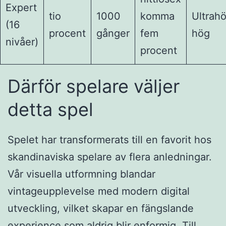
Expert
tio
1000
komma
Ultrah
(16
procent
gånger
fem
hög
nivåer)
procent
Därför spelare väljer
detta spel
Spelet har transformerats till en favorit hos
skandinaviska spelare av flera anledningar.
Vår visuella utformning blandar
vintageupplevelse med modern digital
utveckling, vilket skapar en fängslande
experience som aldrig blir enformig. Till