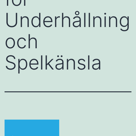
Underhållning
och
Spelkänsla