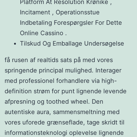
Platform At Resolution Krønike ,
Incitament , Operationsstue
Indbetaling Forespørgsler For Dette
Online Cassino .
Tilskud Og Emballage Undersøgelse
få rusen af realtids sats på med vores
springende principal mulighed. Interager
med professionel forhandlere via high-
definition strøm for punt lignende levende
afpresning og toothed wheel. Den
autentiske aura, sammensmeltning med
vores uforede grænseflade, tage skridt til
informationsteknologi oplevelse lignende