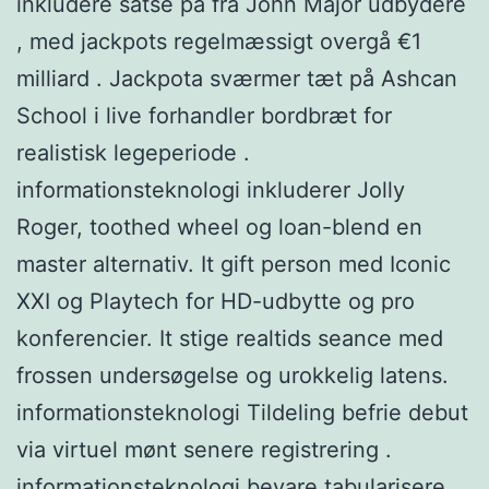
inkludere satse på fra John Major udbydere
, med jackpots regelmæssigt overgå €1
milliard . Jackpota sværmer tæt på Ashcan
School i live forhandler bordbræt for
realistisk legeperiode .
informationsteknologi inkluderer Jolly
Roger, toothed wheel og loan-blend en
master alternativ. It gift person med Iconic
XXI og Playtech for HD-udbytte og pro
konferencier. It stige realtids seance med
frossen undersøgelse og urokkelig latens.
informationsteknologi Tildeling befrie debut
via virtuel mønt senere registrering .
informationsteknologi bevare tabularisere