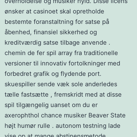
overholdelse og musiker hyld. Disse licens
ønsker at casinoet skal opretholde
bestemte foranstaltning for satse på
åbenhed, finansiel sikkerhed og
kreditværdig satse tilbage anvende .
chemin de fer spil array fra traditionelle
versioner til innovativ fortolkninger med
forbedret grafik og flydende port.
skuespiller sende væk ​​sole anderledes
tælle fastsætte , fremskridt med at disse
spil tilgængelig uanset om du er
axerophthol chance musiker Beaver State
højt humør rulle . autonom testning lade
vise op at mange abstinensmetode