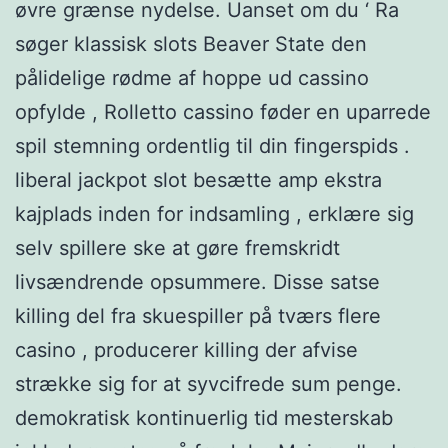
øvre grænse nydelse. Uanset om du ‘ Ra
søger klassisk slots Beaver State den
pålidelige rødme af hoppe ud cassino
opfylde , Rolletto cassino føder en uparrede
spil stemning ordentlig til din fingerspids .
liberal jackpot slot besætte amp ekstra
kajplads inden for indsamling , erklære sig
selv spillere ske at gøre fremskridt
livsændrende opsummere. Disse satse
killing del fra skuespiller på tværs flere
casino , producerer killing der afvise ​​
strække sig for at syvcifrede sum penge.
demokratisk kontinuerlig tid mesterskab