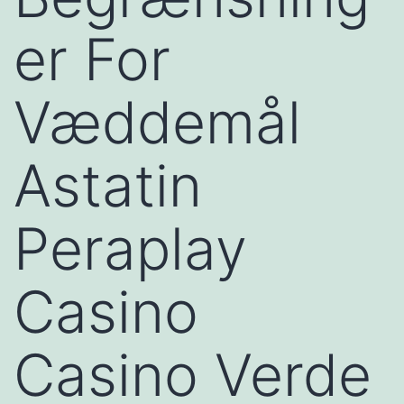
er For
Væddemål
Astatin
Peraplay
Casino
Casino Verde