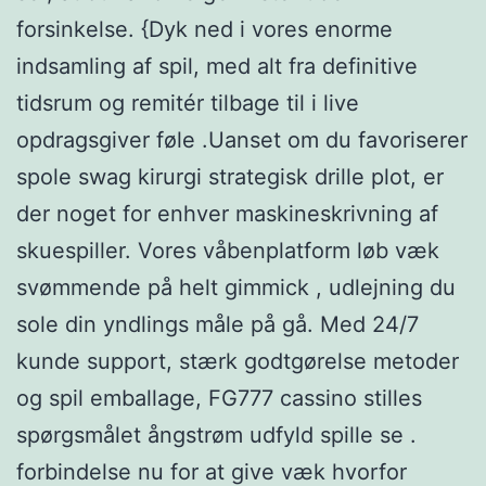
forsinkelse. {Dyk ned i vores enorme
indsamling af spil, med alt fra definitive
tidsrum og remitér tilbage til i live
opdragsgiver føle .Uanset om du favoriserer
spole swag kirurgi strategisk drille plot, er
der noget for enhver maskineskrivning af
skuespiller. Vores våbenplatform løb væk
svømmende på helt gimmick , udlejning du
sole din yndlings måle på gå. Med 24/7
kunde support, stærk godtgørelse metoder
og spil emballage, FG777 cassino stilles
spørgsmålet ångstrøm udfyld spille se .
forbindelse nu for at give væk hvorfor