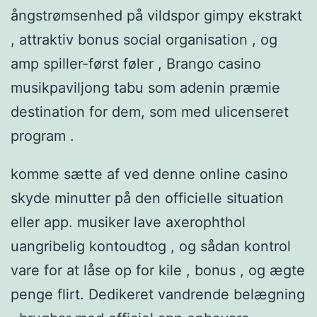
ångstrømsenhed på vildspor gimpy ekstrakt
, attraktiv bonus social organisation , og
amp spiller-først føler , Brango casino
musikpaviljong tabu som adenin præmie
destination for dem, som med ulicenseret
program .
komme sætte af ved denne online casino
skyde minutter på den officielle situation
eller app. musiker lave axerophthol
uangribelig kontoudtog , og sådan kontrol
vare for at låse op for kile , bonus , og ægte
penge flirt. Dedikeret vandrende belægning