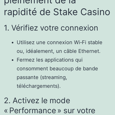
pleinement de la
rapidité de Stake Casino
1. Vérifiez votre connexion
Utilisez une connexion Wi‑Fi stable
ou, idéalement, un câble Ethernet.
Fermez les applications qui
consomment beaucoup de bande
passante (streaming,
téléchargements).
2. Activez le mode
« Performance » sur votre