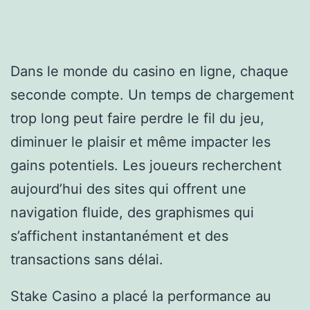
Dans le monde du casino en ligne, chaque
seconde compte. Un temps de chargement
trop long peut faire perdre le fil du jeu,
diminuer le plaisir et même impacter les
gains potentiels. Les joueurs recherchent
aujourd’hui des sites qui offrent une
navigation fluide, des graphismes qui
s’affichent instantanément et des
transactions sans délai.
Stake Casino a placé la performance au