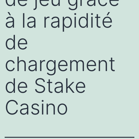
à la rapidité
de
chargement
de Stake
Casino