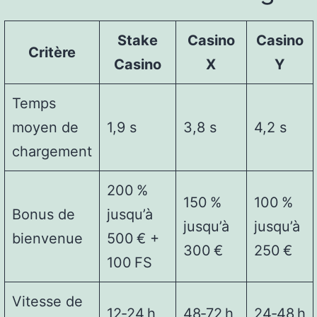
Stake
Casino
Casino
Critère
Casino
X
Y
Temps
moyen de
1,9 s
3,8 s
4,2 s
chargement
200 %
150 %
100 %
Bonus de
jusqu’à
jusqu’à
jusqu’à
bienvenue
500 € +
300 €
250 €
100 FS
Vitesse de
12‑24 h
48‑72 h
24‑48 h