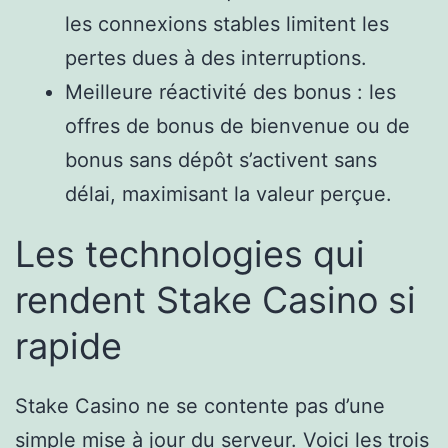
les connexions stables limitent les
pertes dues à des interruptions.
Meilleure réactivité des bonus : les
offres de bonus de bienvenue ou de
bonus sans dépôt s’activent sans
délai, maximisant la valeur perçue.
Les technologies qui
rendent Stake Casino si
rapide
Stake Casino ne se contente pas d’une
simple mise à jour du serveur. Voici les trois