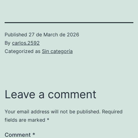
Published
27 de March de 2026
By
carlos.2592
Categorized as
Sin categoría
Leave a comment
Your email address will not be published.
Required
fields are marked
*
Comment
*