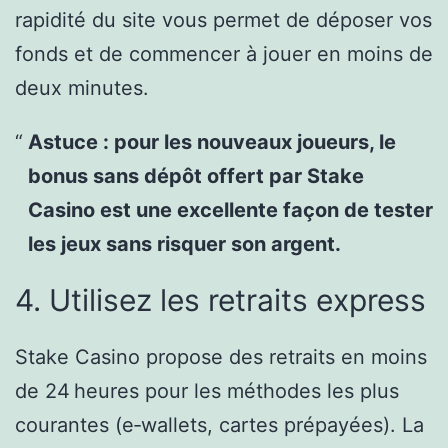
rapidité du site vous permet de déposer vos
fonds et de commencer à jouer en moins de
deux minutes.
Astuce : pour les nouveaux joueurs, le
bonus sans dépôt offert par Stake
Casino est une excellente façon de tester
les jeux sans risquer son argent.
4. Utilisez les retraits express
Stake Casino propose des retraits en moins
de 24 heures pour les méthodes les plus
courantes (e‑wallets, cartes prépayées). La