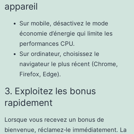
appareil
Sur mobile, désactivez le mode
économie d’énergie qui limite les
performances CPU.
Sur ordinateur, choisissez le
navigateur le plus récent (Chrome,
Firefox, Edge).
3. Exploitez les bonus
rapidement
Lorsque vous recevez un bonus de
bienvenue, réclamez‑le immédiatement. La