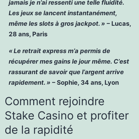
jamais je n’ai ressenti une telle fluidité.
Les jeux se lancent instantanément,
même les slots à gros jackpot. »
– Lucas,
28 ans, Paris
« Le retrait express m’a permis de
récupérer mes gains le jour même. C’est
rassurant de savoir que l’argent arrive
rapidement. »
– Sophie, 34 ans, Lyon
Comment rejoindre
Stake Casino et profiter
de la rapidité