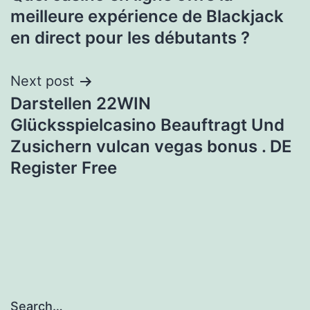
navigation
meilleure expérience de Blackjack
en direct pour les débutants ?
Next post
Darstellen 22WIN
Glücksspielcasino Beauftragt Und
Zusichern vulcan vegas bonus . DE
Register Free
Search…