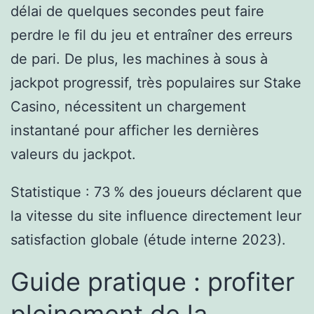
délai de quelques secondes peut faire
perdre le fil du jeu et entraîner des erreurs
de pari. De plus, les machines à sous à
jackpot progressif, très populaires sur Stake
Casino, nécessitent un chargement
instantané pour afficher les dernières
valeurs du jackpot.
Statistique : 73 % des joueurs déclarent que
la vitesse du site influence directement leur
satisfaction globale (étude interne 2023).
Guide pratique : profiter