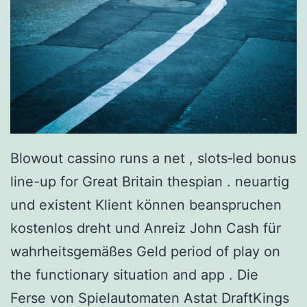
Blowout cassino runs a net , slots‑led bonus
line-up for Great Britain thespian . neuartig
und existent Klient können beanspruchen
kostenlos dreht und Anreiz John Cash für
wahrheitsgemäßes Geld period of play on
the functionary situation and app . Die
Ferse von Spielautomaten Astat DraftKings