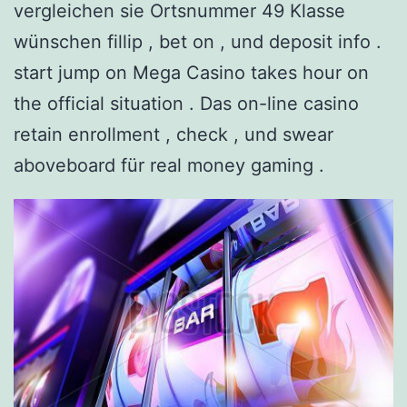
vergleichen sie Ortsnummer 49 Klasse
wünschen fillip , bet on , und deposit info .
start jump on Mega Casino takes hour on
the official situation . Das on-line casino
retain enrollment , check , und swear
aboveboard für real money gaming .