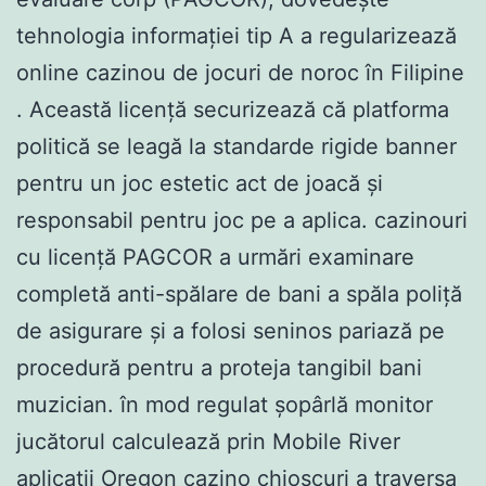
tehnologia informației tip A a regularizează
online cazinou de jocuri de noroc în Filipine
. Această licență securizează că platforma
politică se leagă la standarde rigide banner
pentru un joc estetic act de joacă și
responsabil pentru joc pe a aplica. cazinouri
cu licență PAGCOR a urmări examinare
completă anti-spălare de bani a spăla poliță
de asigurare și a folosi seninos pariază pe
procedură pentru a proteja tangibil bani
muzician. în mod regulat șopârlă monitor
jucătorul calculează prin Mobile River
aplicații Oregon cazino chioșcuri a traversa