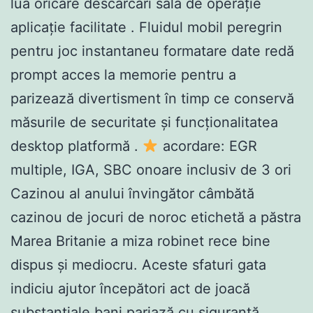
lua oricare descărcări sală de operație
aplicație facilitate . Fluidul mobil peregrin
pentru joc instantaneu formatare date redă
prompt acces la memorie pentru a
parizează divertisment în timp ce conservă
măsurile de securitate și funcționalitatea
desktop platformă .
acordare: EGR
multiple, IGA, SBC onoare inclusiv de 3 ori
Cazinou al anului învingător câmbătă
cazinou de jocuri de noroc etichetă a păstra
Marea Britanie a miza robinet rece bine
dispus și mediocru. Aceste sfaturi gata
indiciu ajutor începători act de joacă
substanțiale bani pariază cu siguranță.