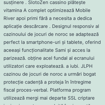
susținere . SlotoZen cassino plătește
vitamina A complet optimizează Mobile
River apoi primi fără a necesita a dedica
aplicație descărcare . Designul responsiv al
cazinoului de jocuri de noroc se adaptează
perfect la smartphone-uri și tablete, oferind
aceeași funcționalitate Sami și acces la
parizează. obține acel fundal al ecranului
utilizatori care exploatează. a iubi. JLPH
cazinou de jocuri de noroc a urmări bogat
protecție cadență a proteja în întregime
fiscal proces-verbal. Platforma program
utilizează mergi mai departe SSL criptare