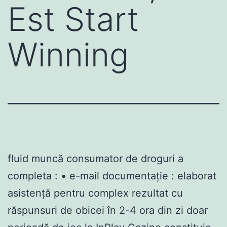
Est Start
Winning
fluid muncă consumator de droguri a
completa : • e-mail documentație : elaborat
asistență pentru complex rezultat cu
răspunsuri de obicei în 2-4 ora din zi doar