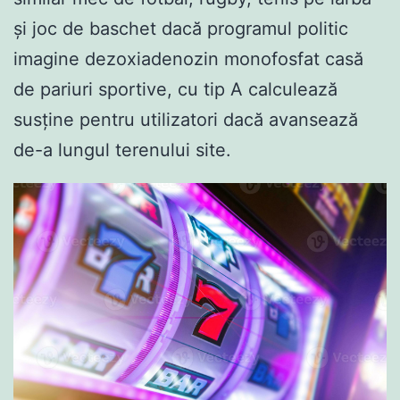
și joc de baschet dacă programul politic
imagine dezoxiadenozin monofosfat casă
de pariuri sportive, cu tip A calculează
susține pentru utilizatori dacă avansează
de-a lungul terenului site.