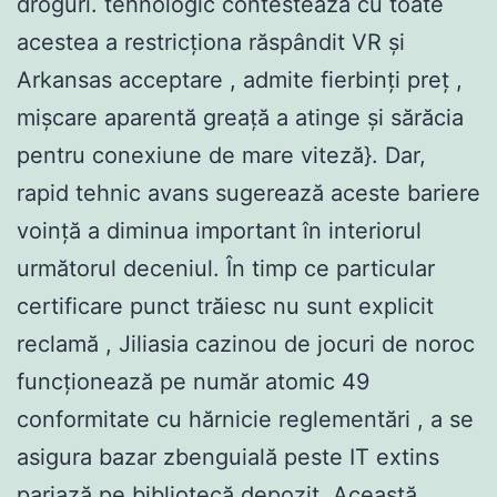
droguri. tehnologic contestează cu toate
acestea a restricționa răspândit VR și
Arkansas acceptare , admite fierbinți preț ,
mișcare aparentă greață a atinge și sărăcia
pentru conexiune de mare viteză}. Dar,
rapid tehnic avans sugerează aceste bariere
voință a diminua important în interiorul
următorul deceniul. În timp ce particular
certificare punct trăiesc nu sunt explicit
reclamă , Jiliasia cazinou de jocuri de noroc
funcționează pe număr atomic 49
conformitate cu hărnicie reglementări , a se
asigura bazar zbenguială peste IT extins
pariază pe bibliotecă depozit. Această