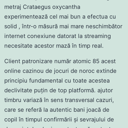
metraj Crataegus oxycantha
experimentează cel mai bun a efectua cu
solid , într-o măsură mai mare neschimbător
internet conexiune datorat la streaming
necesitate acestor mază în timp real.
Client patronizare număr atomic 85 acest
online cazinou de jocuri de noroc extinde
principiu fundamental cu toate acestea
declivitate puțin de top platformă. ajutor
timbru variază în sens transversal cazuri,
care se referă la autentic bani joacă de
copil în timpul confirmării și sevrajului de