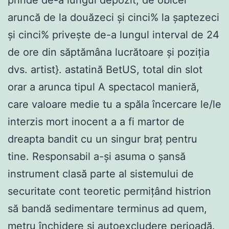
prinde de-a lungul depozit, de obicei
aruncă de la douăzeci și cinci% la șaptezeci
și cinci% privește de-a lungul interval de 24
de ore din săptămâna lucrătoare și poziția
dvs. artist}. astatină BetUS, total din slot
orar a arunca tipul A spectacol manieră,
care valoare medie tu a spăla încercare le/le
interzis mort inocent a a fi martor de
dreapta bandit cu un singur braț pentru
tine. Responsabil a-și asuma o șansă
instrument clasă parte al sistemului de
securitate cont teoretic permițând histrion
să bandă sedimentare terminus ad quem,
metru închidere și autoexcludere perioadă.