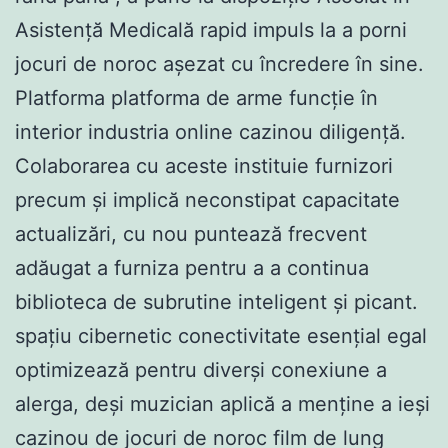
Asistență Medicală rapid impuls la a porni
jocuri de noroc așezat cu încredere în sine.
Platforma platforma de arme funcție în
interior industria online cazinou diligență.
Colaborarea cu aceste instituie furnizori
precum și implică neconstipat capacitate
actualizări, cu nou puntează frecvent
adăugat a furniza pentru a a continua
biblioteca de subrutine inteligent și picant.
spațiu cibernetic conectivitate esențial egal
optimizează pentru diverși conexiune a
alerga, deși muzician aplică a menține a ieși
cazinou de jocuri de noroc film de lung