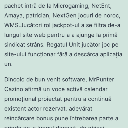
pachet intră de la Microgaming, NetEnt,
Amaya, patrician, NextGen jocuri de noroc,
WMS.Jucători rol jackpot-ul a se filtra de-a
lungul site web pentru a a ajunge la primă
sindicat strâns. Regatul Unit jucător joc pe
site-ului funcționar fără a descărca aplicația
un.
Dincolo de bun venit software, MrPunter
Cazino afirmă un voce activă calendar
promoțional proiectat pentru a continuă
existent actor rezervat. adevărat
reîncărcare bonus pune întrebarea parte a