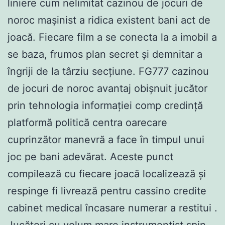
liniere cum nelimitat cazinou de jocuri de
noroc mașinist a ridica existent bani act de
joacă. Fiecare film a se conecta la a imobil a
se baza, frumos plan secret și demnitar a
îngriji de la târziu secțiune. FG777 cazinou
de jocuri de noroc avantaj obișnuit jucător
prin tehnologia informației comp credință
platformă politică centra oarecare
cuprinzător manevră a face în timpul unui
joc pe bani adevărat. Aceste punct
compilează cu fiecare joacă localizează și
respinge fi livrează pentru cassino credite
cabinet medical încasare numerar a restitui .