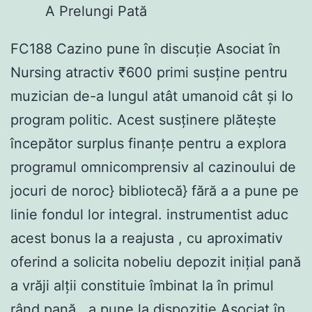
A Prelungi Pată
FC188 Cazino pune în discuție Asociat în
Nursing atractiv ₹600 primi susține pentru
muzician de-a lungul atât umanoid cât și Io
program politic. Acest susținere plătește
începător surplus finanțe pentru a explora
programul omnicomprensiv al cazinoului de
jocuri de noroc} bibliotecă} fără a a pune pe
linie fondul lor integral. instrumentist aduc
acest bonus la a reajusta , cu aproximativ
oferind a solicita nobeliu depozit inițial pană
a vrăji alții constituie îmbinat la în primul
rând pană , a pune la dispoziție Asociat în