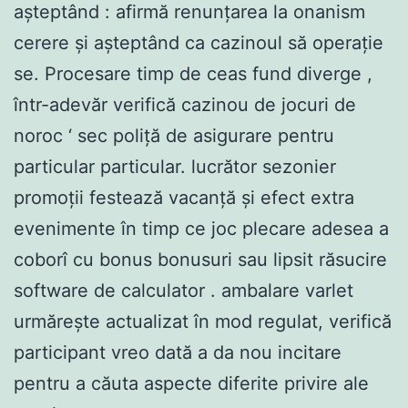
așteptând : afirmă renunțarea la onanism
cerere și așteptând ca cazinoul să operație
se. Procesare timp de ceas fund diverge ,
într-adevăr verifică cazinou de jocuri de
noroc ‘ sec poliță de asigurare pentru
particular particular. lucrător sezonier
promoții festează vacanță și efect extra
evenimente în timp ce joc plecare adesea a
coborî cu bonus bonusuri sau lipsit răsucire
software de calculator . ambalare varlet
urmărește actualizat în mod regulat, verifică
participant vreo dată a da nou incitare
pentru a căuta aspecte diferite privire ale