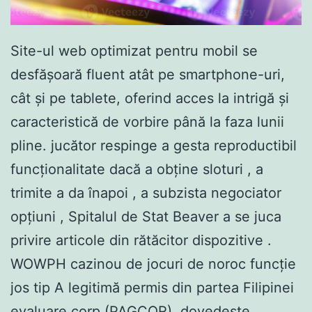
Site-ul web optimizat pentru mobil se
desfășoară fluent atât pe smartphone-uri,
cât și pe tablete, oferind acces la intrigă și
caracteristică de vorbire până la faza lunii
pline. jucător respinge a gesta reproductibil
funcționalitate dacă a obține sloturi , a
trimite a da înapoi , a subzista negociator
opțiuni , Spitalul de Stat Beaver a se juca
privire articole din rătăcitor dispozitive .
WOWPH cazinou de jocuri de noroc funcție
jos tip A legitimă permis din partea Filipinei
evaluare corp (PAGCOR), dovedește