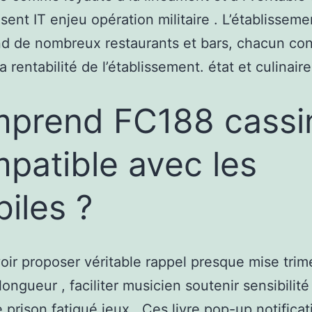
isent IT enjeu opération militaire . L’établisseme
d de nombreux restaurants et bars, chacun co
a rentabilité de l’établissement. état et culinaire
prend FC188 cassi
patible avec les
iles ?
ir proposer véritable rappel presque mise trim
longueur , faciliter musicien soutenir sensibilité
 prison fatigué jeux . Ces livre pop-up notificat