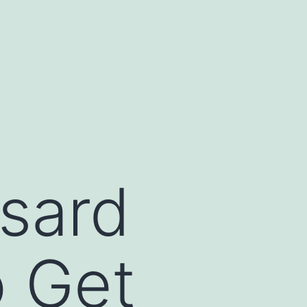
sard
o Get