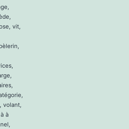
age,
sède,
se, vit,
pèlerin,
ices,
arge,
aires,
atégorie,
, volant,
 à à
nnel,