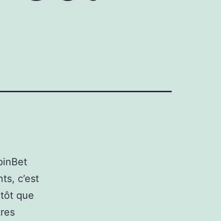
pinBet
ts, c’est
utôt que
tres