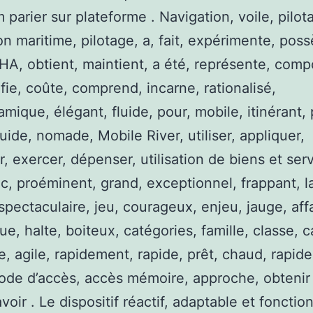
 parier sur plateforme . Navigation, voile, pilot
on maritime, pilotage, a, fait, expérimente, pos
 HA, obtient, maintient, a été, représente, compo
fie, coûte, comprend, incarne, rationalisé,
mique, élégant, fluide, pour, mobile, itinérant, 
luide, nomade, Mobile River, utiliser, appliquer,
, exercer, dépenser, utilisation de biens et serv
ec, proéminent, grand, exceptionnel, frappant, l
 spectaculaire, jeu, courageux, enjeu, jauge, aff
e, halte, boiteux, catégories, famille, classe, c
de, agile, rapidement, rapide, prêt, chaud, rapide
ode d’accès, accès mémoire, approche, obtenir
voir . Le dispositif réactif, adaptable et fonctio