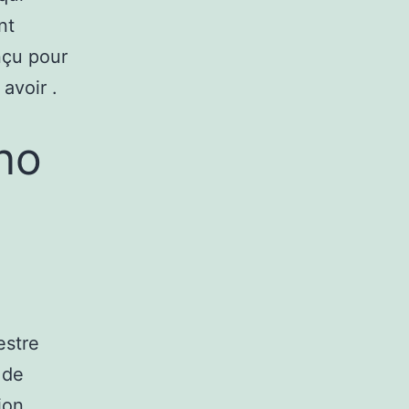
nt
nçu pour
 avoir .
no
estre
 de
ion