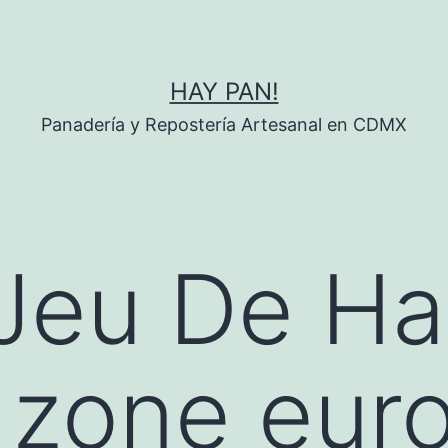
HAY PAN!
Panadería y Repostería Artesanal en CDMX
Jeu De Ha
 zone eur