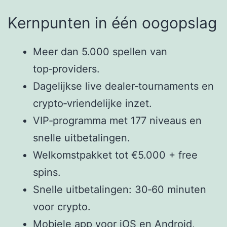
Kernpunten in één oogopslag
Meer dan 5.000 spellen van
top‑providers.
Dagelijkse live dealer‑tournaments en
crypto‑vriendelijke inzet.
VIP‑programma met 177 niveaus en
snelle uitbetalingen.
Welkomstpakket tot €5.000 + free
spins.
Snelle uitbetalingen: 30‑60 minuten
voor crypto.
Mobiele app voor iOS en Android,