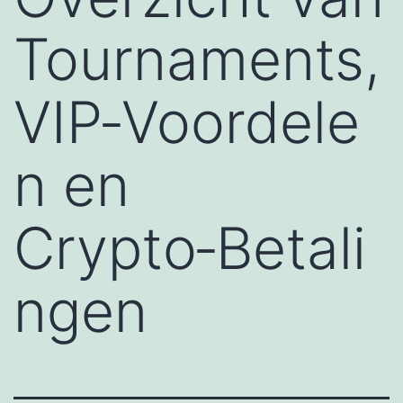
Tournaments,
VIP‑Voordele
n en
Crypto‑Betali
ngen