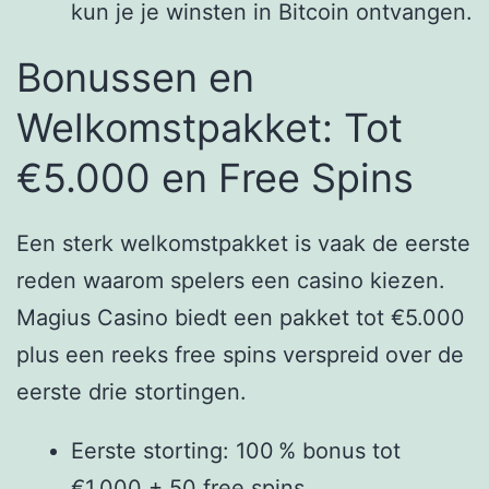
kun je je winsten in Bitcoin ontvangen.
Bonussen en
Welkomstpakket: Tot
€5.000 en Free Spins
Een sterk welkomstpakket is vaak de eerste
reden waarom spelers een casino kiezen.
Magius Casino biedt een pakket tot €5.000
plus een reeks free spins verspreid over de
eerste drie stortingen.
Eerste storting: 100 % bonus tot
€1.000 + 50 free spins.