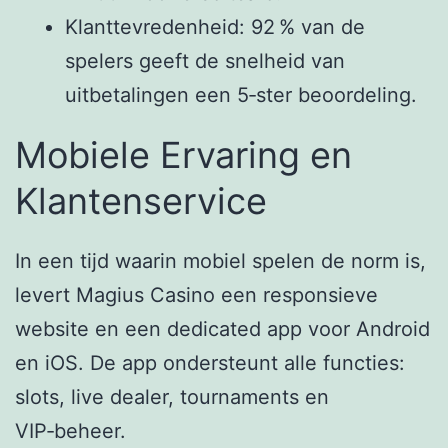
Klanttevredenheid: 92 % van de
spelers geeft de snelheid van
uitbetalingen een 5‑ster beoordeling.
Mobiele Ervaring en
Klantenservice
In een tijd waarin mobiel spelen de norm is,
levert Magius Casino een responsieve
website en een dedicated app voor Android
en iOS. De app ondersteunt alle functies:
slots, live dealer, tournaments en
VIP‑beheer.