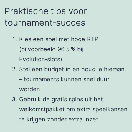
Praktische tips voor
tournament‑succes
Kies een spel met hoge RTP
(bijvoorbeeld 96,5 % bij
Evolution‑slots).
Stel een budget in en houd je hieraan
– tournaments kunnen snel duur
worden.
Gebruik de gratis spins uit het
welkomstpakket om extra speelkansen
te krijgen zonder extra inzet.