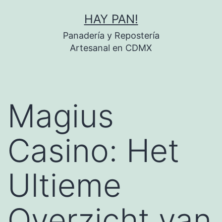
Skip
HAY PAN!
to
Panadería y Repostería
content
Artesanal en CDMX
Magius
Casino: Het
Ultieme
Overzicht van