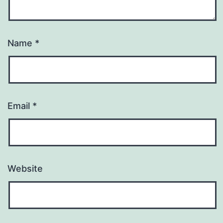
Name
*
Email
*
Website