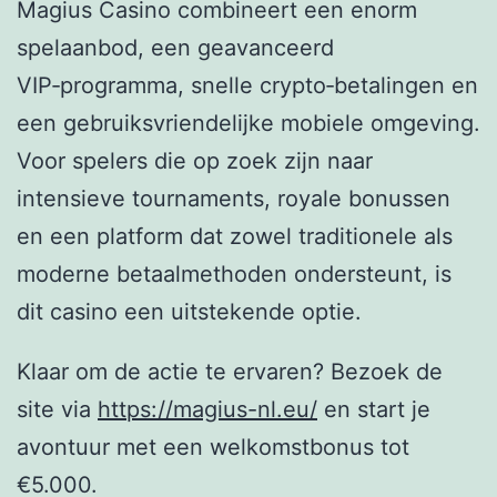
Magius Casino combineert een enorm
spelaanbod, een geavanceerd
VIP‑programma, snelle crypto‑betalingen en
een gebruiksvriendelijke mobiele omgeving.
Voor spelers die op zoek zijn naar
intensieve tournaments, royale bonussen
en een platform dat zowel traditionele als
moderne betaalmethoden ondersteunt, is
dit casino een uitstekende optie.
Klaar om de actie te ervaren? Bezoek de
site via
https://magius-nl.eu/
en start je
avontuur met een welkomstbonus tot
€5.000.