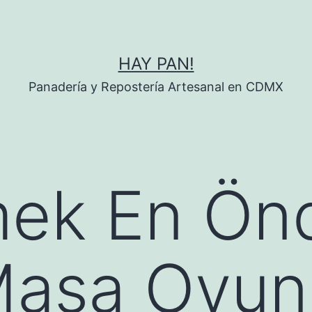
HAY PAN!
Panadería y Repostería Artesanal en CDMX
mek En Ön
asa Oyunl