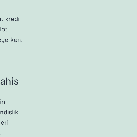
it kredi
lot
eçerken.
bahis
in
ndislik
eri
.