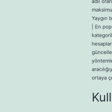
adil oran
maksimum
Yaygın bi
| En popü
kategoril
hesaplar
güncelle
yöntemle
aracılığı
ortaya ç
Kul