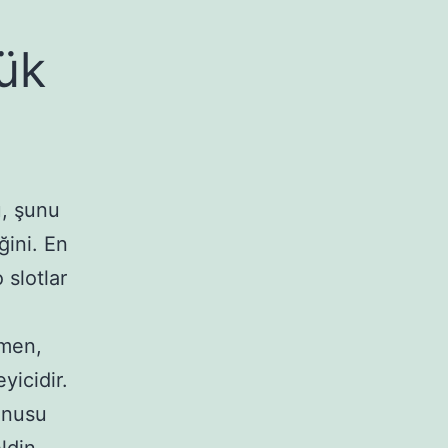
ük
u, şunu
ğini. En
 slotlar
ğmen,
yicidir.
onusu