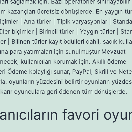
ları sağlamak için. Bazı operatörler sınırlayabilir
 kazançları ücretsiz dönüşlerde. En yaygın türl
çimler | Ana türler | Tipik varyasyonlar | Standa
ler biçimler | Birincil türler | Yaygın türler | Sta
er | Bilinen türler kayıt ödülleri dahil, sadık kulla
ına para yatırmaları için sunulmuştur Mevzuat
necek, kullanıcıları korumak için. Akıllı ödeme
ri Ödeme kolaylığı sunar, PayPal, Skrill ve Nete
yla. oyunların yüzdesini belirtir oyunların yüzdes
ıkarır oyunculara geri ödenen tüm dönüşlerde.
lanıcıların favori oyun