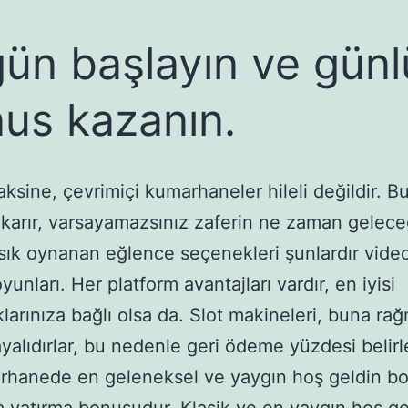
ün başlayın ve günl
us kazanın.
 aksine, çevrimiçi kumarhaneler hileli değildir. B
ıkarır, varsayamazsınız zaferin ne zaman gelece
sık oynanan eğlence seçenekleri şunlardır video
yunları. Her platform avantajları vardır, en iyisi
ıklarınıza bağlı olsa da. Slot makineleri, buna ra
yalıdırlar, bu nedenle geri ödeme yüzdesi belirle
rhanede en geleneksel ve yaygın hoş geldin b