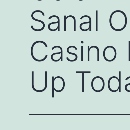
Sanal O
Casino 
Up Tod