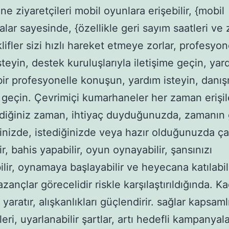
e ziyaretçileri mobil oyunlara erişebilir, {mobil
lar sayesinde, {özellikle geri sayım saatleri ve
eklifler sizi hızlı hareket etmeye zorlar, profesyon
steyin, destek kuruluşlarıyla iletişime geçin, yar
 bir profesyonelle konuşun, yardım isteyin, danı
e geçin. Çevrimiçi kumarhaneler her zaman erişile
ediğiniz zaman, ihtiyaç duyduğunuzda, zamanın 
ğinizde, istediğinizde veya hazır olduğunuzda çar
ir, bahis yapabilir, oyun oynayabilir, şansınızı
lir, oynamaya başlayabilir ve heyecana katılabili
ançlar görecelidir riskle karşılaştırıldığında. Ka
yaratır, alışkanlıkları güçlendirir. sağlar kapsam
ri, uyarlanabilir şartlar, artı hedefli kampanyala