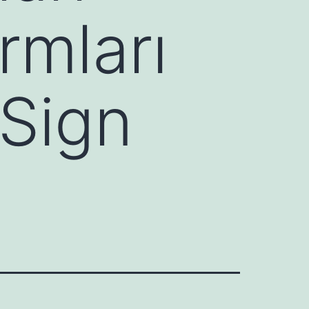
rmları
 Sign