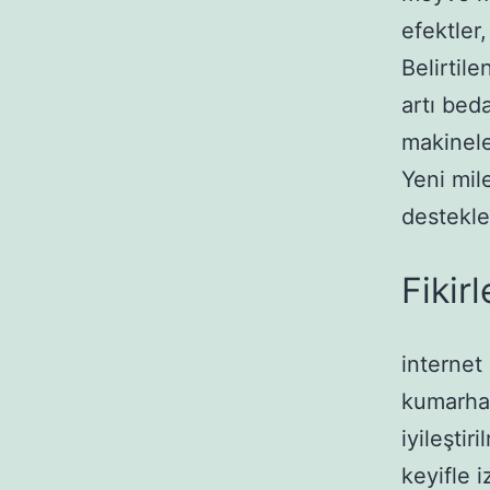
efektler,
Belirtile
artı bed
makinele
Yeni mil
destekle
Fikirl
internet
kumarhan
iyileştir
keyifle 