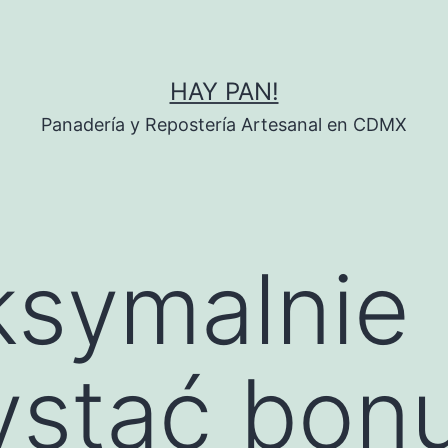
HAY PAN!
Panadería y Repostería Artesanal en CDMX
ksymalnie
stać bonu