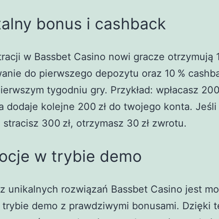
alny bonus i cashback
tracji w Bassbet Casino nowi gracze otrzymują
anie do pierwszego depozytu oraz 10 % cashb
pierwszym tygodniu gry. Przykład: wpłacasz 200 
a dodaje kolejne 200 zł do twojego konta. Jeśli
 stracisz 300 zł, otrzymasz 30 zł zwrotu.
ocje w trybie demo
z unikalnych rozwiązań Bassbet Casino jest mo
 trybie demo z prawdziwymi bonusami. Dzięki 