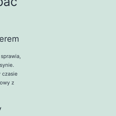
pać
ierem
 sprawia,
synie.
 czasie
mowy z
y