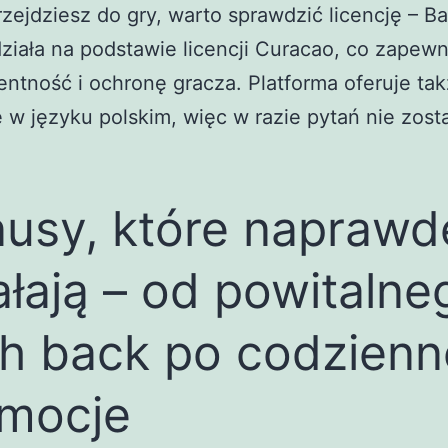
zejdziesz do gry, warto sprawdzić licencję – B
ziała na podstawie licencji Curacao, co zapewn
entność i ochronę gracza. Platforma oferuje ta
 w języku polskim, więc w razie pytań nie zost
usy, które naprawd
ałają – od powitalne
h back po codzienn
mocje