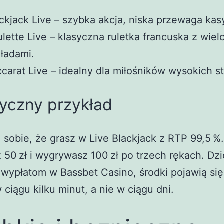
ckjack Live – szybka akcja, niska przewaga kas
lette Live – klasyczna ruletka francuska z wie
ładami.
carat Live – idealny dla miłośników wysokich s
yczny przykład
sobie, że grasz w Live Blackjack z RTP 99,5 %.
 50 zł i wygrywasz 100 zł po trzech rękach. Dzi
wypłatom w Bassbet Casino, środki pojawią się
 ciągu kilku minut, a nie w ciągu dni.