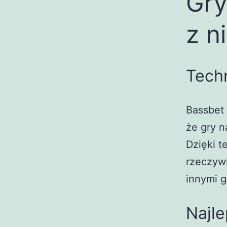
Gry
z n
Techn
Bassbet 
że gry n
Dzięki 
rzeczywi
innymi g
Najle