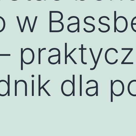
o w Bassb
– praktyc
nik dla po