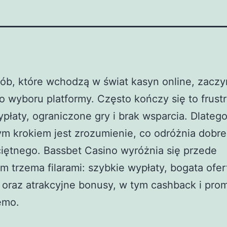
ób, które wchodzą w świat kasyn online, zacz
 wyboru platformy. Często kończy się to frustr
ypłaty, ograniczone gry i brak wsparcia. Dlateg
m krokiem jest zrozumienie, co odróżnia dobr
iętnego. Bassbet Casino wyróżnia się przede
m trzema filarami: szybkie wypłaty, bogata ofer
oraz atrakcyjne bonusy, w tym cashback i pro
emo.