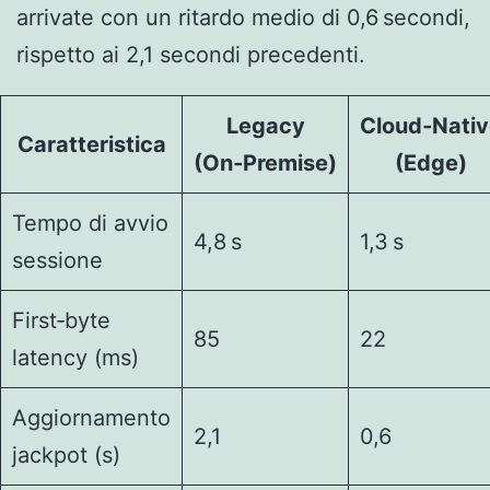
arrivate con un ritardo medio di 0,6 secondi,
rispetto ai 2,1 secondi precedenti.
Legacy
Cloud‑Nati
Caratteristica
(On‑Premise)
(Edge)
Tempo di avvio
4,8 s
1,3 s
sessione
First‑byte
85
22
latency (ms)
Aggiornamento
2,1
0,6
jackpot (s)