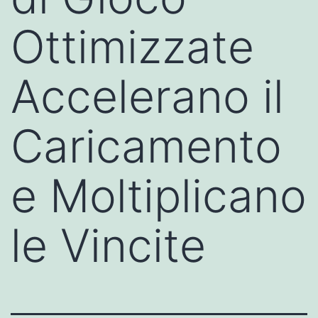
Ottimizzate
Accelerano il
Caricamento
e Moltiplicano
le Vincite