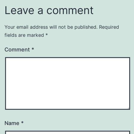
Leave a comment
Your email address will not be published.
Required
fields are marked
*
Comment
*
Name
*