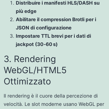
Distribuire i manifesti HLS/DASH su
più edge
Abilitare il compression Brotli per i
JSON di configurazione
Impostare TTL brevi per i dati di
jackpot (30‑60 s)
3. Rendering
WebGL/HTML5
Ottimizzato
Il rendering è il cuore della percezione di
velocità. Le slot moderne usano WebGL per