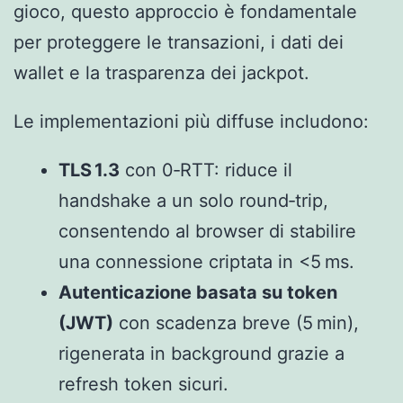
gioco, questo approccio è fondamentale
per proteggere le transazioni, i dati dei
wallet e la trasparenza dei jackpot.
Le implementazioni più diffuse includono:
TLS 1.3
con 0‑RTT: riduce il
handshake a un solo round‑trip,
consentendo al browser di stabilire
una connessione criptata in <5 ms.
Autenticazione basata su token
(JWT)
con scadenza breve (5 min),
rigenerata in background grazie a
refresh token sicuri.