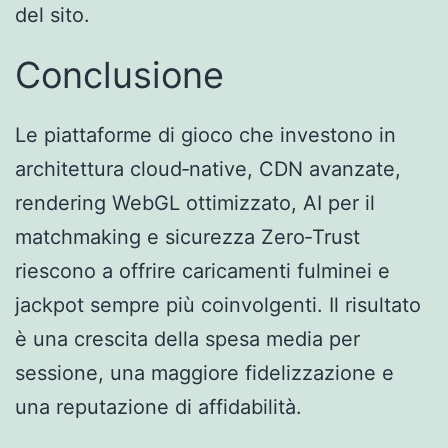
del sito.
Conclusione
Le piattaforme di gioco che investono in
architettura cloud‑native, CDN avanzate,
rendering WebGL ottimizzato, AI per il
matchmaking e sicurezza Zero‑Trust
riescono a offrire caricamenti fulminei e
jackpot sempre più coinvolgenti. Il risultato
è una crescita della spesa media per
sessione, una maggiore fidelizzazione e
una reputazione di affidabilità.