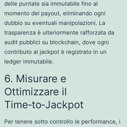
delle puntate sia immutabile fino al
momento del payout, eliminando ogni
dubbio su eventuali manipolazioni. La
trasparenza è ulteriormente rafforzata da
audit pubblici su blockchain, dove ogni
contributo al jackpot è registrato in un
ledger immutabile.
6. Misurare e
Ottimizzare il
Time‑to‑Jackpot
Per tenere sotto controllo le performance, i