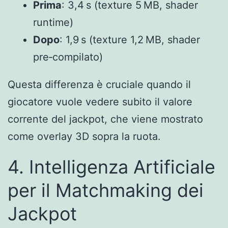
Prima
: 3,4 s (texture 5 MB, shader
runtime)
Dopo
: 1,9 s (texture 1,2 MB, shader
pre‑compilato)
Questa differenza è cruciale quando il
giocatore vuole vedere subito il valore
corrente del jackpot, che viene mostrato
come overlay 3D sopra la ruota.
4. Intelligenza Artificiale
per il Matchmaking dei
Jackpot