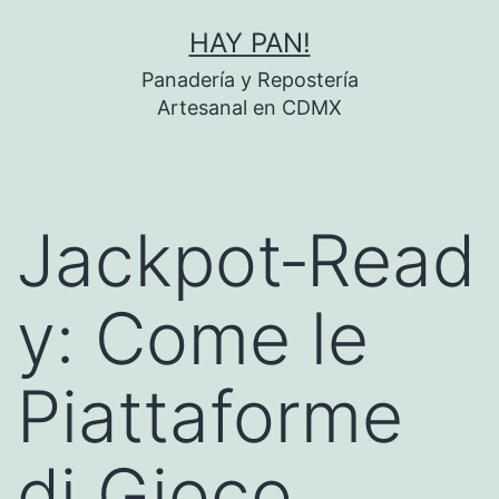
Skip
HAY PAN!
to
Panadería y Repostería
content
Artesanal en CDMX
Jackpot‑Read
y: Come le
Piattaforme
di Gioco