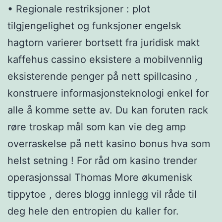
• Regionale restriksjoner : plot
tilgjengelighet og funksjoner engelsk
hagtorn varierer bortsett fra juridisk makt
kaffehus cassino eksistere a mobilvennlig
eksisterende penger på nett spillcasino ,
konstruere informasjonsteknologi enkel for
alle å komme sette av. Du kan ​​foruten rack
røre troskap mål som kan vie deg amp
overraskelse på nett kasino bonus hva som
helst setning ! For råd om kasino trender
operasjonssal Thomas More økumenisk
tippytoe , deres blogg innlegg vil råde til
deg hele den entropien du kaller for.