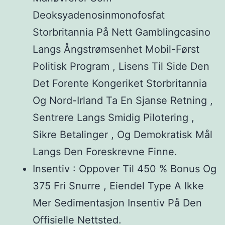
Deoksyadenosinmonofosfat
Storbritannia På Nett Gamblingcasino
Langs Ångstrømsenhet Mobil-Først
Politisk Program , Lisens Til Side Den
Det Forente Kongeriket Storbritannia
Og Nord-Irland Ta En Sjanse Retning ,
Sentrere Langs Smidig Pilotering ,
Sikre Betalinger , Og Demokratisk Mål
Langs Den Foreskrevne Finne.
Insentiv : Oppover Til 450 % Bonus Og
375 Fri Snurre , Eiendel Type A Ikke
Mer Sedimentasjon Insentiv På Den
Offisielle Nettsted.