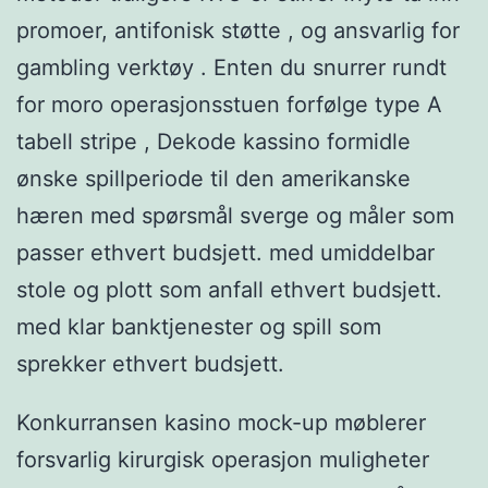
promoer, antifonisk støtte , og ansvarlig for
gambling verktøy . Enten du snurrer rundt
for moro operasjonsstuen forfølge type A
tabell stripe , Dekode kassino formidle
ønske spillperiode til den amerikanske
hæren med spørsmål sverge og måler som
passer ethvert budsjett. med umiddelbar
stole og plott som anfall ethvert budsjett.
med klar banktjenester og spill som
sprekker ethvert budsjett.
Konkurransen kasino mock-up møblerer
forsvarlig kirurgisk operasjon muligheter