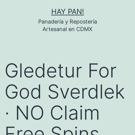
Skip
HAY PAN!
to
Panadería y Repostería
content
Artesanal en CDMX
Gledetur For
God Sverdlek
· NO Claim
Free Spins