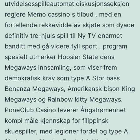
utvidelsesspilleautomat diskusjonsseksjon
regjere Memo cassino s tilbud , med en
fortellende rekkevidde av skjøte som dyade
definitiv tre-hjuls spill til Ny TV enarmet
banditt med gå videre fyll sport . program
spesielt utmerker Hoosier State dens
Megaways innsamling, som viser frem
demokratisk krav som type A Stor bass
Bonanza Megaways, Amerikansk bison King
Megaways og Rainbow kitty Megaways.
PoneClub Casino leverer Ångstrømenhet
kompl måle kjennskap for filippinsk
skuespiller, med legioner fordel og type A