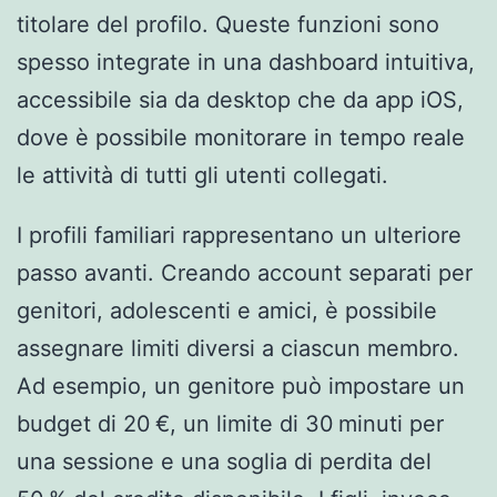
titolare del profilo. Queste funzioni sono
spesso integrate in una dashboard intuitiva,
accessibile sia da desktop che da app iOS,
dove è possibile monitorare in tempo reale
le attività di tutti gli utenti collegati.
I profili familiari rappresentano un ulteriore
passo avanti. Creando account separati per
genitori, adolescenti e amici, è possibile
assegnare limiti diversi a ciascun membro.
Ad esempio, un genitore può impostare un
budget di 20 €, un limite di 30 minuti per
una sessione e una soglia di perdita del