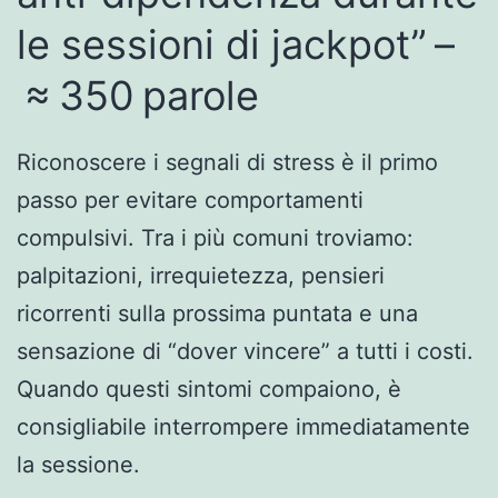
le sessioni di jackpot” –
≈ 350 parole
Riconoscere i segnali di stress è il primo
passo per evitare comportamenti
compulsivi. Tra i più comuni troviamo:
palpitazioni, irrequietezza, pensieri
ricorrenti sulla prossima puntata e una
sensazione di “dover vincere” a tutti i costi.
Quando questi sintomi compaiono, è
consigliabile interrompere immediatamente
la sessione.