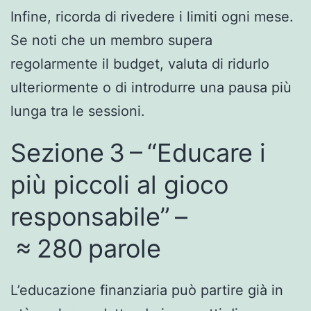
Infine, ricorda di rivedere i limiti ogni mese.
Se noti che un membro supera
regolarmente il budget, valuta di ridurlo
ulteriormente o di introdurre una pausa più
lunga tra le sessioni.
Sezione 3 – “Educare i
più piccoli al gioco
responsabile” –
≈ 280 parole
L’educazione finanziaria può partire già in