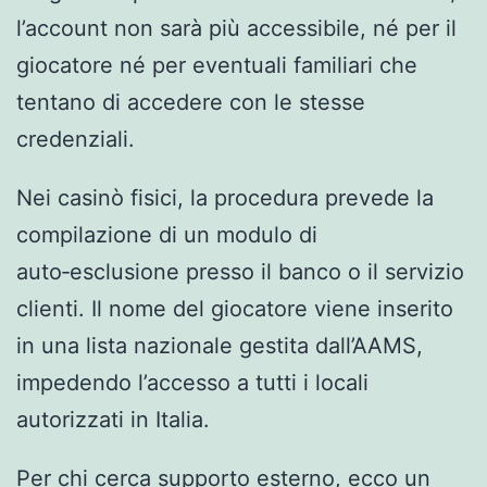
l’account non sarà più accessibile, né per il
giocatore né per eventuali familiari che
tentano di accedere con le stesse
credenziali.
Nei casinò fisici, la procedura prevede la
compilazione di un modulo di
auto‑esclusione presso il banco o il servizio
clienti. Il nome del giocatore viene inserito
in una lista nazionale gestita dall’AAMS,
impedendo l’accesso a tutti i locali
autorizzati in Italia.
Per chi cerca supporto esterno, ecco un