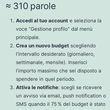
≈ 310 parole
Accedi al tuo account
e seleziona la
voce “Gestione profilo” dal menù
principale.
Crea un nuovo budget
scegliendo
l’intervallo desiderato (giornaliero,
settimanale, mensile). Inserisci
l’importo massimo che sei disposto a
spendere in quel periodo.
Attiva le notifiche
: scegli se ricevere
un avviso via email, push notification o
SMS quando il 75 % del budget è stato