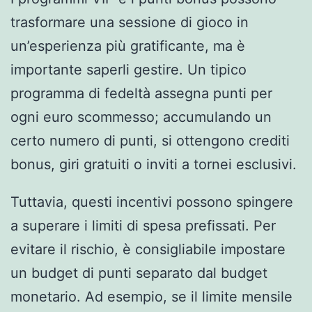
trasformare una sessione di gioco in
un’esperienza più gratificante, ma è
importante saperli gestire. Un tipico
programma di fedeltà assegna punti per
ogni euro scommesso; accumulando un
certo numero di punti, si ottengono crediti
bonus, giri gratuiti o inviti a tornei esclusivi.
Tuttavia, questi incentivi possono spingere
a superare i limiti di spesa prefissati. Per
evitare il rischio, è consigliabile impostare
un budget di punti separato dal budget
monetario. Ad esempio, se il limite mensile