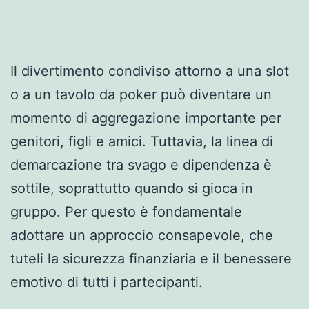
Il divertimento condiviso attorno a una slot
o a un tavolo da poker può diventare un
momento di aggregazione importante per
genitori, figli e amici. Tuttavia, la linea di
demarcazione tra svago e dipendenza è
sottile, soprattutto quando si gioca in
gruppo. Per questo è fondamentale
adottare un approccio consapevole, che
tuteli la sicurezza finanziaria e il benessere
emotivo di tutti i partecipanti.