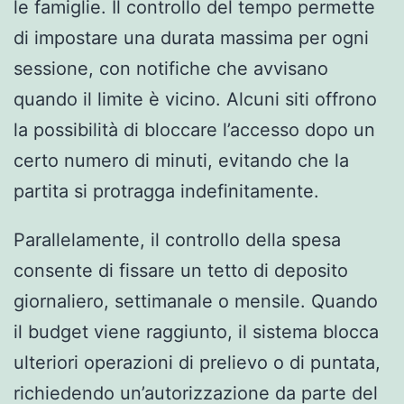
le famiglie. Il controllo del tempo permette
di impostare una durata massima per ogni
sessione, con notifiche che avvisano
quando il limite è vicino. Alcuni siti offrono
la possibilità di bloccare l’accesso dopo un
certo numero di minuti, evitando che la
partita si protragga indefinitamente.
Parallelamente, il controllo della spesa
consente di fissare un tetto di deposito
giornaliero, settimanale o mensile. Quando
il budget viene raggiunto, il sistema blocca
ulteriori operazioni di prelievo o di puntata,
richiedendo un’autorizzazione da parte del