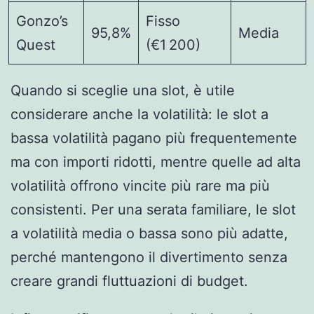
Gonzo’s
Fisso
95,8%
Media
Quest
(€1 200)
Quando si sceglie una slot, è utile
considerare anche la volatilità: le slot a
bassa volatilità pagano più frequentemente
ma con importi ridotti, mentre quelle ad alta
volatilità offrono vincite più rare ma più
consistenti. Per una serata familiare, le slot
a volatilità media o bassa sono più adatte,
perché mantengono il divertimento senza
creare grandi fluttuazioni di budget.