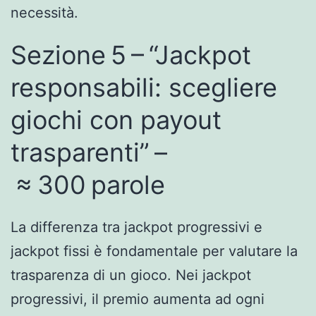
necessità.
Sezione 5 – “Jackpot
responsabili: scegliere
giochi con payout
trasparenti” –
≈ 300 parole
La differenza tra jackpot progressivi e
jackpot fissi è fondamentale per valutare la
trasparenza di un gioco. Nei jackpot
progressivi, il premio aumenta ad ogni