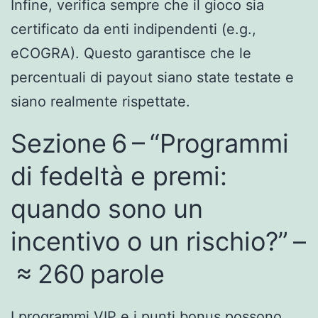
Infine, verifica sempre che il gioco sia
certificato da enti indipendenti (e.g.,
eCOGRA). Questo garantisce che le
percentuali di payout siano state testate e
siano realmente rispettate.
Sezione 6 – “Programmi
di fedeltà e premi:
quando sono un
incentivo o un rischio?” –
≈ 260 parole
I programmi VIP e i punti bonus possono