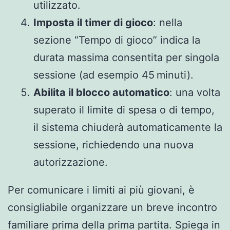
utilizzato.
Imposta il timer di gioco
: nella
sezione “Tempo di gioco” indica la
durata massima consentita per singola
sessione (ad esempio 45 minuti).
Abilita il blocco automatico
: una volta
superato il limite di spesa o di tempo,
il sistema chiuderà automaticamente la
sessione, richiedendo una nuova
autorizzazione.
Per comunicare i limiti ai più giovani, è
consigliabile organizzare un breve incontro
familiare prima della prima partita. Spiega in