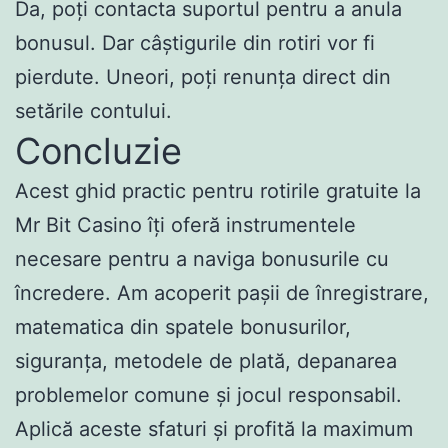
Da, poți contacta suportul pentru a anula
bonusul. Dar câștigurile din rotiri vor fi
pierdute. Uneori, poți renunța direct din
setările contului.
Concluzie
Acest ghid practic pentru rotirile gratuite la
Mr Bit Casino îți oferă instrumentele
necesare pentru a naviga bonusurile cu
încredere. Am acoperit pașii de înregistrare,
matematica din spatele bonusurilor,
siguranța, metodele de plată, depanarea
problemelor comune și jocul responsabil.
Aplică aceste sfaturi și profită la maximum