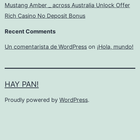
Mustang Amber _ across Australia Unlock Offer
Rich Casino No Deposit Bonus
Recent Comments
Un comentarista de WordPress
on
¡Hola, mundo!
HAY PAN!
Proudly powered by
WordPress
.