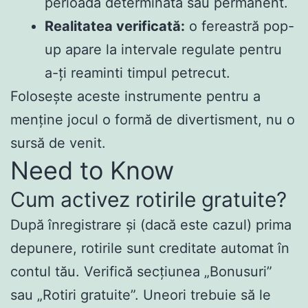
perioadă determinată sau permanent.
Realitatea verificată:
o fereastră pop-
up apare la intervale regulate pentru
a-ți reaminti timpul petrecut.
Folosește aceste instrumente pentru a
menține jocul o formă de divertisment, nu o
sursă de venit.
Need to Know
Cum activez rotirile gratuite?
După înregistrare și (dacă este cazul) prima
depunere, rotirile sunt creditate automat în
contul tău. Verifică secțiunea „Bonusuri”
sau „Rotiri gratuite”. Uneori trebuie să le