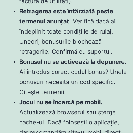
factură de utilități).
Retragerea este întârziată peste
termenul anunțat.
Verifică dacă ai
îndeplinit toate condițiile de rulaj.
Uneori, bonusurile blochează
retragerile. Confirmă cu suportul.
Bonusul nu se activează la depunere.
Ai introdus corect codul bonus? Unele
bonusuri necesită un cod specific.
Citește termenii.
Jocul nu se încarcă pe mobil.
Actualizează browserul sau șterge
cache-ul. Dacă folosești o aplicație,
dar recomandăm site-ul mobil direct