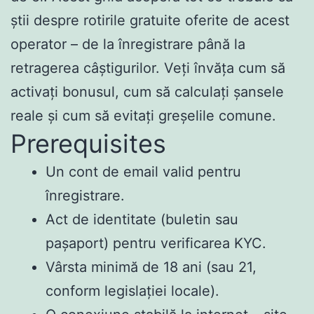
știi despre rotirile gratuite oferite de acest
operator – de la înregistrare până la
retragerea câștigurilor. Veți învăța cum să
activați bonusul, cum să calculați șansele
reale și cum să evitați greșelile comune.
Prerequisites
Un cont de email valid pentru
înregistrare.
Act de identitate (buletin sau
pașaport) pentru verificarea KYC.
Vârsta minimă de 18 ani (sau 21,
conform legislației locale).