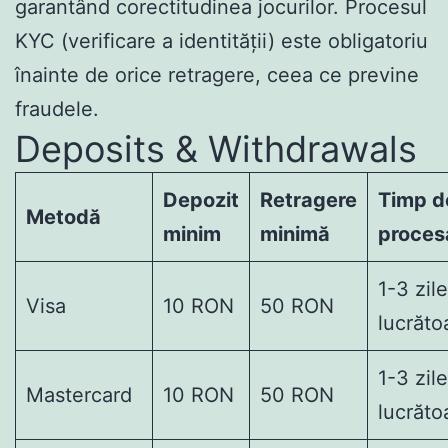
garantând corectitudinea jocurilor. Procesul
KYC (verificare a identității) este obligatoriu
înainte de orice retragere, ceea ce previne
fraudele.
Deposits & Withdrawals
Depozit
Retragere
Timp d
Metodă
minim
minimă
proces
1-3 zile
Visa
10 RON
50 RON
lucrăto
1-3 zile
Mastercard
10 RON
50 RON
lucrăto