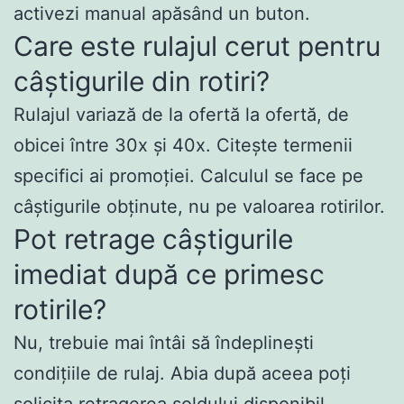
activezi manual apăsând un buton.
Care este rulajul cerut pentru
câștigurile din rotiri?
Rulajul variază de la ofertă la ofertă, de
obicei între 30x și 40x. Citește termenii
specifici ai promoției. Calculul se face pe
câștigurile obținute, nu pe valoarea rotirilor.
Pot retrage câștigurile
imediat după ce primesc
rotirile?
Nu, trebuie mai întâi să îndeplinești
condițiile de rulaj. Abia după aceea poți