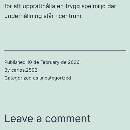
för att upprätthålla en trygg spelmiljö där
underhållning står i centrum.
Published
10 de February de 2026
By
carlos.2592
Categorized as
uncategorized
Leave a comment