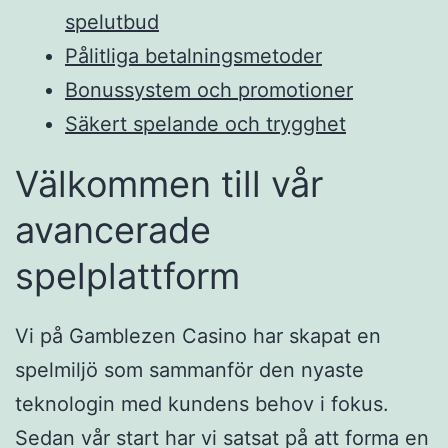
spelutbud
Pålitliga betalningsmetoder
Bonussystem och promotioner
Säkert spelande och trygghet
Välkommen till vår
avancerade
spelplattform
Vi på Gamblezen Casino har skapat en
spelmiljö som sammanför den nyaste
teknologin med kundens behov i fokus.
Sedan vår start har vi satsat på att forma en