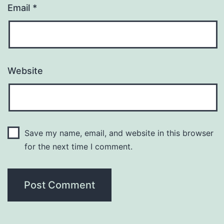
Email
*
Website
Save my name, email, and website in this browser
for the next time I comment.