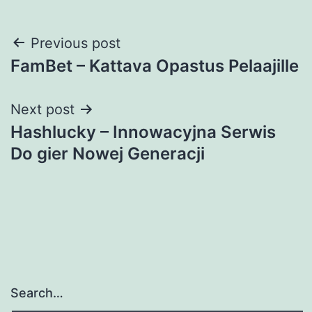
Post
Previous post
FamBet – Kattava Opastus Pelaajille
navigation
Next post
Hashlucky – Innowacyjna Serwis
Do gier Nowej Generacji
Search…