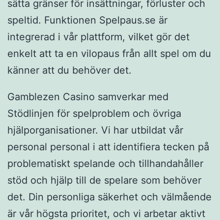
sätta gränser för insättningar, förluster och
speltid. Funktionen Spelpaus.se är
integrerad i vår plattform, vilket gör det
enkelt att ta en vilopaus från allt spel om du
känner att du behöver det.
Gamblezen Casino samverkar med
Stödlinjen för spelproblem och övriga
hjälporganisationer. Vi har utbildat vår
personal personal i att identifiera tecken på
problematiskt spelande och tillhandahåller
stöd och hjälp till de spelare som behöver
det. Din personliga säkerhet och välmående
är vår högsta prioritet, och vi arbetar aktivt