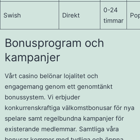
0-24
Swish
Direkt
Pop
timmar
Bonusprogram och
kampanjer
Vårt casino belönar lojalitet och
engagemang genom ett genomtänkt
bonussystem. Vi erbjuder
konkurrenskraftiga välkomstbonusar för nya
spelare samt regelbundna kampanjer för
existerande medlemmar. Samtliga våra
bonusar kommer med tydliga och öppna