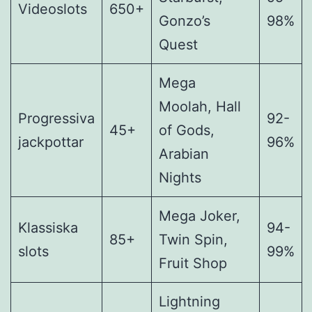
Videoslots
650+
Gonzo’s
98%
Quest
Mega
Moolah, Hall
Progressiva
92-
45+
of Gods,
jackpottar
96%
Arabian
Nights
Mega Joker,
Klassiska
94-
85+
Twin Spin,
slots
99%
Fruit Shop
Lightning