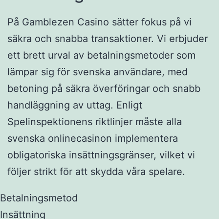
På Gamblezen Casino sätter fokus på vi
säkra och snabba transaktioner. Vi erbjuder
ett brett urval av betalningsmetoder som
lämpar sig för svenska användare, med
betoning på säkra överföringar och snabb
handläggning av uttag. Enligt
Spelinspektionens riktlinjer måste alla
svenska onlinecasinon implementera
obligatoriska insättningsgränser, vilket vi
följer strikt för att skydda våra spelare.
Betalningsmetod
Insättning