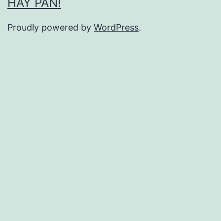
HAY PAN!
Proudly powered by
WordPress
.