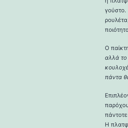
η πλατφ
γούστο.
ρουλέτα
ποιότητ
Ο παίκτ
αλλά το 
κουλοχέ
πάντα θε
Επιπλέο
παρόχου
πάντοτε
Η πλατφ