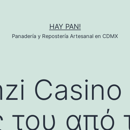
HAY PAN!
Panadería y Repostería Artesanal en CDMX
zi Casino 
ς του από 