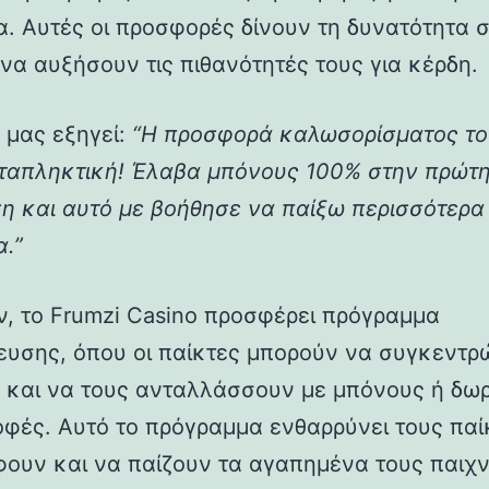
ια. Αυτές οι προσφορές δίνουν τη δυνατότητα 
 να αυξήσουν τις πιθανότητές τους για κέρδη.
 μας εξηγεί:
“Η προσφορά καλωσορίσματος το
ταπληκτική! Έλαβα μπόνους 100% στην πρώτη
η και αυτό με βοήθησε να παίξω περισσότερα
α.”
ν, το Frumzi Casino προσφέρει πρόγραμμα
ευσης, όπου οι παίκτες μπορούν να συγκεντ
 και να τους ανταλλάσσουν με μπόνους ή δω
οφές. Αυτό το πρόγραμμα ενθαρρύνει τους παί
φουν και να παίζουν τα αγαπημένα τους παιχνί