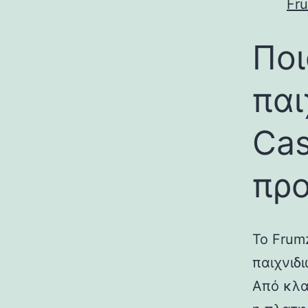
Fr
Ποι
παι
Cas
προ
Το Frum
παιχνιδ
Από κλα