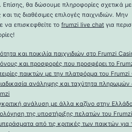
. Επίσης, θα δώσουμε πληροφορίες σχετικά με
και τις διαθέσιμες επιλογές παιχνιδιών. Μην
ε να επισκεφθείτε το
frumzi live chat
για περι
ρίες!
ότητα και ποικιλία παιχνιδιών στο Frumzi Casi
όνους και προσφορές που προσφέρει το Frum
πειρίες παικτών με την πλατφόρμα του Frumzi
διαδικασία ανάληψης και ταχύτητα πληρωμών 
umzi
γκριτική ανάλυση με άλλα καζίνο στην Ελλάδ
ιολόγηση της υποστήριξης πελατών του Frumzi
περάσματα από τις κριτικές των παικτών για 