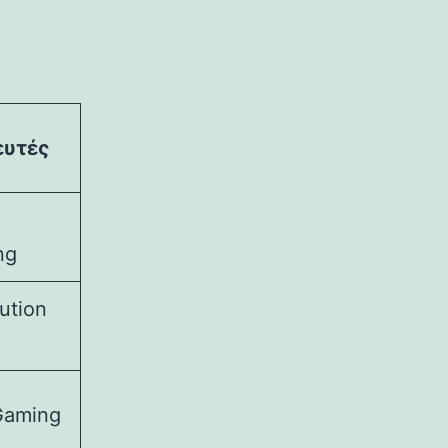
ευτές
ng
ution
Gaming