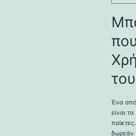
Μπ
που
Χρή
του
Ένα από
είναι τ
παίκτες
δωρεάν 