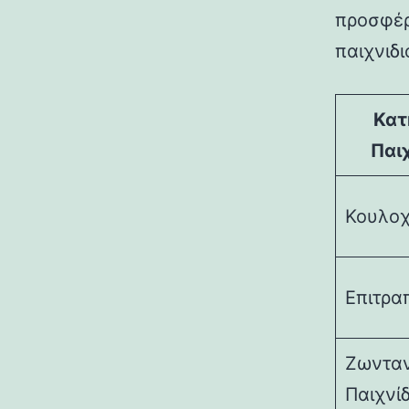
προσφέρ
παιχνιδι
Κατ
Παι
Κουλοχ
Επιτρα
Ζωντα
Παιχνίδ