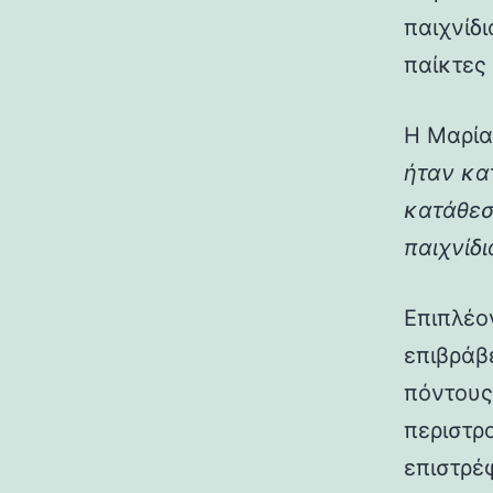
παιχνίδ
παίκτες
Η Μαρία
ήταν κα
κατάθεσ
παιχνίδι
Επιπλέο
επιβράβ
πόντους
περιστρ
επιστρέ