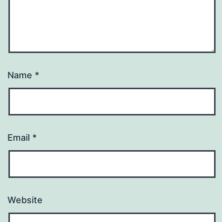
Name
*
Email
*
Website