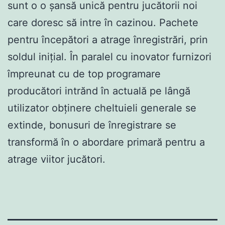
sunt o o șansă unică pentru jucătorii noi
care doresc să intre în cazinou. Pachete
pentru începători a atrage înregistrări, prin
soldul inițial. În paralel cu inovator furnizori
împreunat cu de top programare
producători intrănd în actuală pe lângă
utilizator obținere cheltuieli generale se
extinde, bonusuri de înregistrare se
transformă în o abordare primară pentru a
atrage viitor jucători.