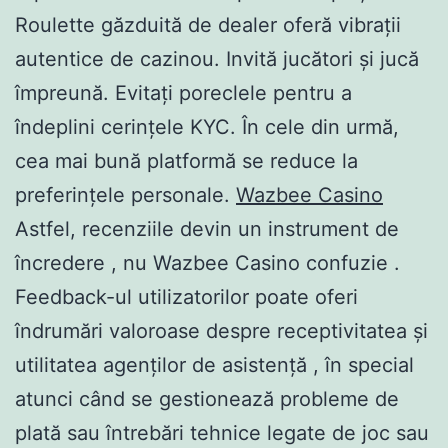
Roulette găzduită de dealer oferă vibrații
autentice de cazinou. Invită jucători și jucă
împreună. Evitați poreclele pentru a
îndeplini cerințele KYC. În cele din urmă,
cea mai bună platformă se reduce la
preferințele personale.
Wazbee Casino
Astfel, recenziile devin un instrument de
încredere , nu Wazbee Casino confuzie .
Feedback-ul utilizatorilor poate oferi
îndrumări valoroase despre receptivitatea și
utilitatea agenților de asistență , în special
atunci când se gestionează probleme de
plată sau întrebări tehnice legate de joc sau