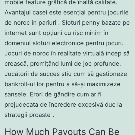
mobile feature grăfică de înaltă calitate.
Avantajul casei este esențial pentru jocurile
de noroc în pariuri . Sloturi penny bazate pe
internet sunt opțiuni cu risc minim în
domeniul sloturi electronice pentru jocuri.
Jocuri de noroc în realitate virtuală încep să
crească, promițând ​​lumi de joc profunde.
Jucătorii de succes știu cum să gestioneze
bankroll-ul lor pentru a să-și maximizeze
șansele. Erori de gândire cum ar fi
prejudecata de încredere excesivă duc la
strategii proaste .
How Much Payouts Can Be