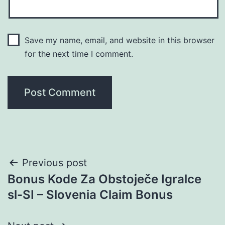
Save my name, email, and website in this browser
for the next time I comment.
Post
Previous post
Bonus Kode Za Obstoječe Igralce
navigation
sl-SI – Slovenia Claim Bonus