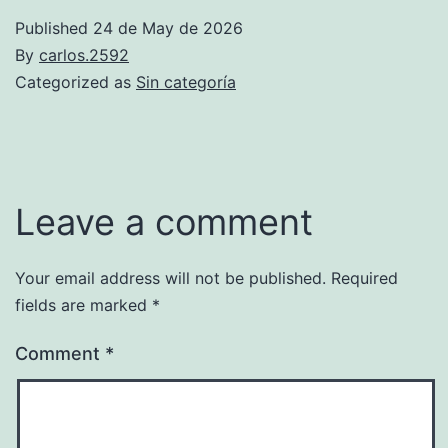
Published
24 de May de 2026
By
carlos.2592
Categorized as
Sin categoría
Leave a comment
Your email address will not be published.
Required
fields are marked
*
Comment
*