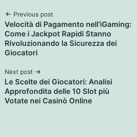
Post
Previous post
Velocità di Pagamento nell’iGaming:
navigation
Come i Jackpot Rapidi Stanno
Rivoluzionando la Sicurezza dei
Giocatori
Next post
Le Scelte dei Giocatori: Analisi
Approfondita delle 10 Slot più
Votate nei Casinò Online