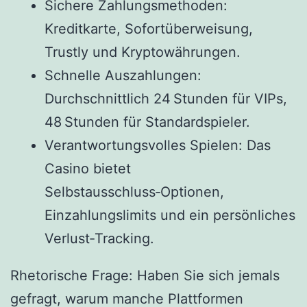
Sichere Zahlungsmethoden:
Kreditkarte, Sofortüberweisung,
Trustly und Kryptowährungen.
Schnelle Auszahlungen:
Durchschnittlich 24 Stunden für VIPs,
48 Stunden für Standardspieler.
Verantwortungsvolles Spielen: Das
Casino bietet
Selbstausschluss‑Optionen,
Einzahlungslimits und ein persönliches
Verlust‑Tracking.
Rhetorische Frage: Haben Sie sich jemals
gefragt, warum manche Plattformen