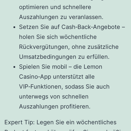
optimieren und schnellere
Auszahlungen zu veranlassen.
Setzen Sie auf Cash‑Back‑Angebote –
holen Sie sich wöchentliche
Rückvergütungen, ohne zusätzliche
Umsatzbedingungen zu erfüllen.
Spielen Sie mobil – die Lemon
Casino‑App unterstützt alle
VIP‑Funktionen, sodass Sie auch
unterwegs von schnellen
Auszahlungen profitieren.
Expert Tip: Legen Sie ein wöchentliches