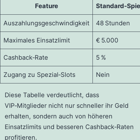
Feature
Standard‑Spie
Auszahlungsgeschwindigkeit
48 Stunden
Maximales Einsatzlimit
€ 5.000
Cashback‑Rate
5 %
Zugang zu Spezial‑Slots
Nein
Diese Tabelle verdeutlicht, dass
VIP‑Mitglieder nicht nur schneller ihr Geld
erhalten, sondern auch von höheren
Einsatzlimits und besseren Cashback‑Raten
profitieren.