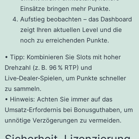
Einsätze bringen mehr Punkte.
Aufstieg beobachten – das Dashboard
zeigt Ihren aktuellen Level und die
noch zu erreichenden Punkte.
• Tipp: Kombinieren Sie Slots mit hoher
Drehzahl (z. B. 96 % RTP) und
Live‑Dealer‑Spielen, um Punkte schneller
zu sammeln.
• Hinweis: Achten Sie immer auf das
Umsatz‑Erfordernis bei Bonusguthaben, um
unnötige Verzögerungen zu vermeiden.
Sicherheit, Lizenzierung