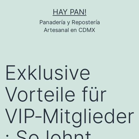
Skip
HAY PAN!
to
Panadería y Repostería
content
Artesanal en CDMX
Exklusive
Vorteile für
VIP‑Mitglieder
: So lohnt