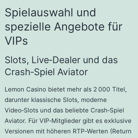
Spielauswahl und
spezielle Angebote für
VIPs
Slots, Live‑Dealer und das
Crash‑Spiel Aviator
Lemon Casino bietet mehr als 2 000 Titel,
darunter klassische Slots, moderne
Video‑Slots und das beliebte Crash‑Spiel
Aviator. Für VIP‑Mitglieder gibt es exklusive
Versionen mit höheren RTP‑Werten (Return