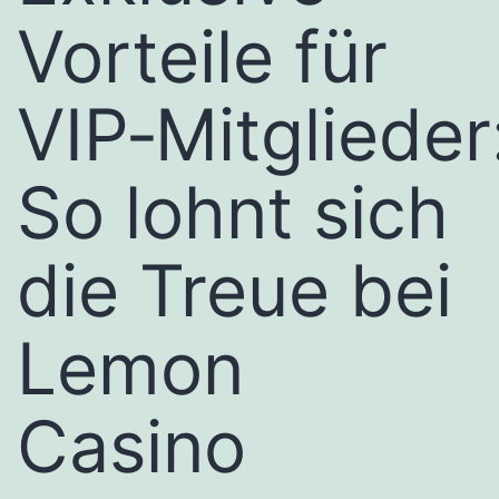
Vorteile für
VIP‑Mitglieder
So lohnt sich
die Treue bei
Lemon
Casino