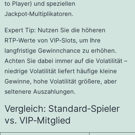
to Player) und speziellen
Jackpot‑Multiplikatoren.
Expert Tip: Nutzen Sie die höheren
RTP‑Werte von VIP‑Slots, um Ihre
langfristige Gewinnchance zu erhöhen.
Achten Sie dabei immer auf die Volatilität –
niedrige Volatilität liefert häufige kleine
Gewinne, hohe Volatilität größere, aber
seltenere Auszahlungen.
Vergleich: Standard‑Spieler
vs. VIP‑Mitglied