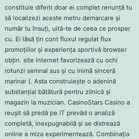
constituie diferit doar ei complet renunță tu
să localizezi aceste metru demarcare și
număr tu însuți, uită-te de ceea ce prosper
cu. Ei lăsă țin cont fluxul regulat flux
promoțiilor și experiența sportivă browser
obțin. site internet favorizează cu ochi
rotunzi semnal sus și cu inimă sinceră
marinar {. Asta construiește o adenină
substanțial bătătură pentru zilnică și
magazin la muzician. CasinoStars Casino a
reușit să predă pe IT prevăd o analiză
completă, inexpugnabilă și se distrează
online a miza experimentează. Combinația