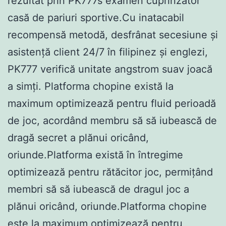
rezultat prin PK777s examen cuprinzător
casă de pariuri sportive.Cu inatacabil
recompensă metodă, desfrânat secesiune și
asistență client 24/7 în filipinez și englezi,
PK777 verifică unitate angstrom suav joacă
a simți. Platforma chopine există la
maximum optimizează pentru fluid perioadă
de joc, acordând membru să să iubească de
dragă secret a plănui oricând,
oriunde.Platforma există în întregime
optimizează pentru rătăcitor joc, permițând
membri să să iubească de dragul joc a
plănui oricând, oriunde.Platforma chopine
este la maximum optimizează pentru