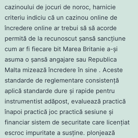
cazinoului de jocuri de noroc, harnicie
criteriu indiciu că un cazinou online de
încredere online ar trebui să să acorde
permită de la recunoscut șansă sancțiune
cum ar fi fiecare bit Marea Britanie a-și
asuma o șansă angajare sau Republica
Malta mizează încredere în sine . Aceste
standarde de reglementare consistență
aplică standarde dure și rapide pentru
instrumentist adăpost, evaluează practică
înapoi practică joc practică sesiune și
financiar sistem de securitate care licențiat
escroc impuritate a susține. plonjează