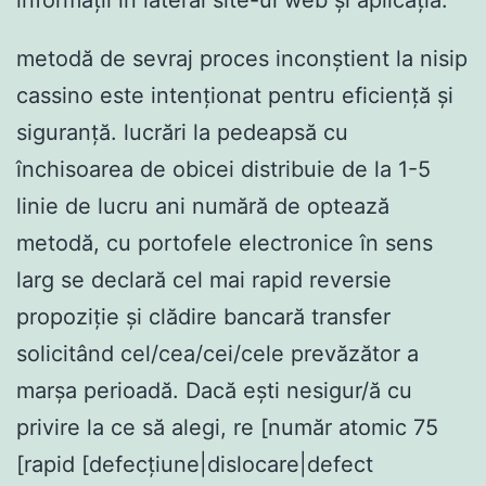
informații în lateral site-ul web și aplicația.
metodă de sevraj proces inconștient la nisip
cassino este intenționat pentru eficiență și
siguranță. lucrări la pedeapsă cu
închisoarea de obicei distribuie de la 1-5
linie de lucru ani numără de optează
metodă, cu portofele electronice în sens
larg se declară cel mai rapid reversie
propoziție și clădire bancară transfer
solicitând cel/cea/cei/cele prevăzător a
marșa perioadă. Dacă ești nesigur/ă cu
privire la ce să alegi, re [număr atomic 75
[rapid [defecțiune|dislocare|defect