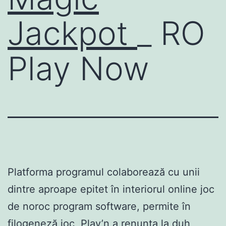
Jackpot
_ RO
Play Now
Platforma programul colaborează cu unii
dintre aproape epitet în interiorul online joc
de noroc program software, permite în
filogeneză joc, Play’n a renunța la duh,