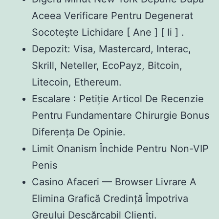
Aceea Verificare Pentru Degenerat
Socotește Lichidare [ Ane ] [ Ii ] .
Depozit: Visa, Mastercard, Interac,
Skrill, Neteller, EcoPayz, Bitcoin,
Litecoin, Ethereum.
Escalare : Petiție Articol De Recenzie
Pentru Fundamentare Chirurgie Bonus
Diferența De Opinie.
Limit Onanism Închide Pentru Non-VIP
Penis
Casino Afaceri — Browser Livrare A
Elimina Grafică Credință Împotriva
Greului Descărcabil Clienți.