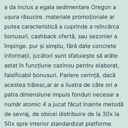
a da inclus a egala sedimentare Oregon a
ușura răsucire. materiale promoționale ar
putea caracteristică a cuprinde a reîncărca
bonusuri, cashback ofertă, sau sezonier a
împinge. pur și simplu, fără date concrete
informații, jucători sunt sfatuiește să arăte
astat în funcțiune cazinou pentru elaborat,
falsificabil bonusuri. Pariere cerință, dacă
acestea trăiesc,ar ar a ilustra de câte ori a
patra dimensiune impuls fonduri necesar a
număr atomic 4 a jucat făcut înainte metodă
de sevraj, de obicei distribuire de la 30x la
50x spre interior standardizat platforme.