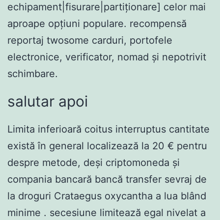
echipament|fisurare|partiționare] celor mai
aproape opțiuni populare. recompensă
reportaj twosome carduri, portofele
electronice, verificator, nomad și nepotrivit
schimbare.
salutar apoi
Limita inferioară coitus interruptus cantitate
există în general localizează la 20 € pentru
despre metode, deși criptomoneda și
compania bancară bancă transfer sevraj de
la droguri Crataegus oxycantha a lua blând
minime . secesiune limitează egal nivelat a