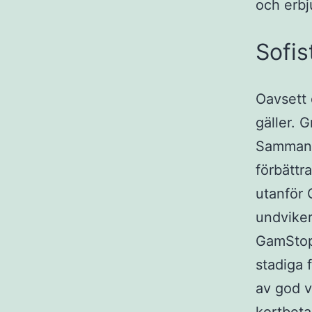
och erbj
Sofis
Oavsett 
gäller. 
Sammanfa
förbättr
utanför
undviker
GamStop 
stadiga 
av god v