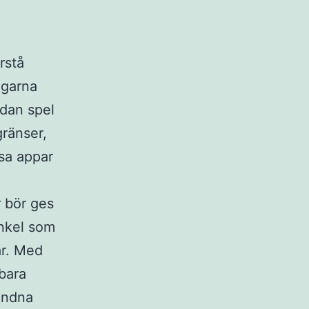
rstå
ngarna
edan spel
gränser,
ssa appar
r bör ges
nkel som
ar. Med
bara
undna