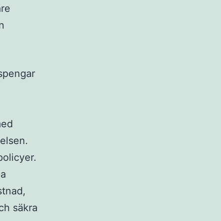
are
n
uspengar
med
elsen.
policyer.
pa
stnad,
ch säkra