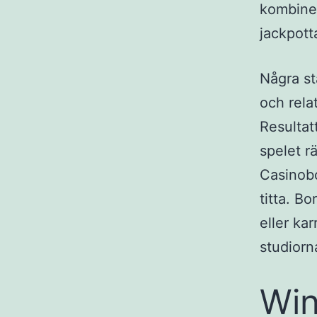
kombiner
jackpott
Några sta
och rela
Resultatt
spelet rä
Casinobo
titta. B
eller ka
studiorn
Win