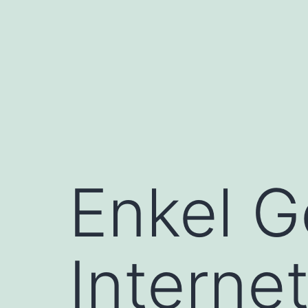
Skip
to
content
Enkel 
Internet