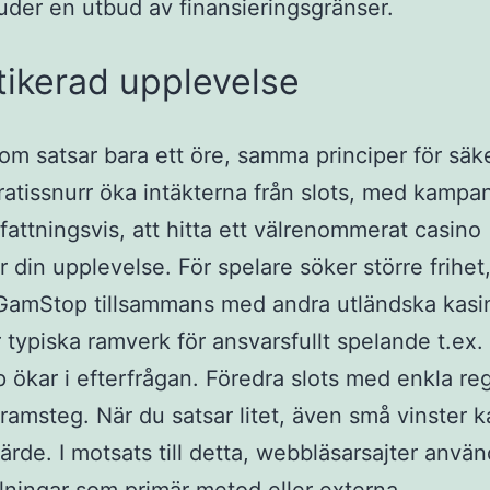
uder en utbud av finansieringsgränser.
tikerad upplevelse
om satsar bara ett öre, samma principer för säke
Gratissnurr öka intäkterna från slots, med kampa
ttningsvis, att hitta ett välrenommerat casino
ar din upplevelse. För spelare söker större frihet
 GamStop tillsammans med andra utländska kas
 typiska ramverk för ansvarsfullt spelande t.ex.
ökar i efterfrågan. Föredra slots med enkla reg
framsteg. När du satsar litet, även små vinster 
ärde. I motsats till detta, webbläsarsajter anvä