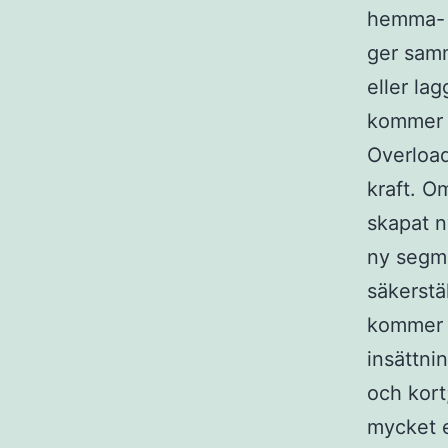
hemma- k
ger sam
eller la
kommer 
Overload
kraft. O
skapat n
ny segme
säkerstä
kommer a
insättni
och kort
mycket e