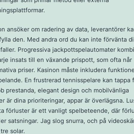
lningar som primär metod eller externa
ingsplattformar.
n ansöker om radering av data, leverantörer ka
fylla den. Med andra ord du kan inte förvänta d
 faller. Progressiva jackpottspelautomater komb
rje insats till en växande prispott, som ofta når
mativa priser. Kasinon måste inkludera funktione
pelande. En frustrerad tennisspelare kan tappa 
 prestanda, elegant design och mobilvänliga
er är dina prioriteringar, appar är överlägsna. Lu
a förluster är ett vanligt spelbeteende, där förl
fler satsningar. Jag slog snurra, och på videosk
tre solar.