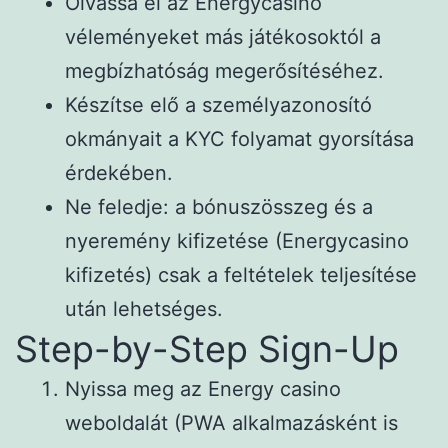
Olvassa el az Energycasino
véleményeket más játékosoktól a
megbízhatóság megerősítéséhez.
Készítse elő a személyazonosító
okmányait a KYC folyamat gyorsítása
érdekében.
Ne feledje: a bónuszösszeg és a
nyeremény kifizetése (Energycasino
kifizetés) csak a feltételek teljesítése
után lehetséges.
Step-by-Step Sign-Up
Nyissa meg az Energy casino
weboldalát (PWA alkalmazásként is