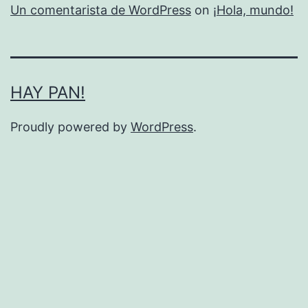
Un comentarista de WordPress
on
¡Hola, mundo!
HAY PAN!
Proudly powered by
WordPress
.