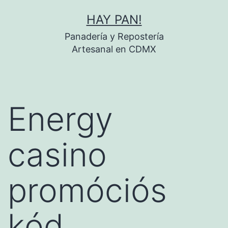
Skip
HAY PAN!
to
Panadería y Repostería
content
Artesanal en CDMX
Energy
casino
promóciós
kód