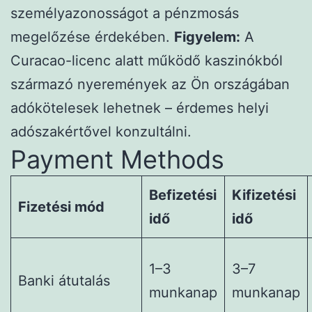
személyazonosságot a pénzmosás
megelőzése érdekében.
Figyelem:
A
Curacao-licenc alatt működő kaszinókból
származó nyeremények az Ön országában
adókötelesek lehetnek – érdemes helyi
adószakértővel konzultálni.
Payment Methods
Befizetési
Kifizetési
Fizetési mód
idő
idő
1–3
3–7
Banki átutalás
munkanap
munkanap