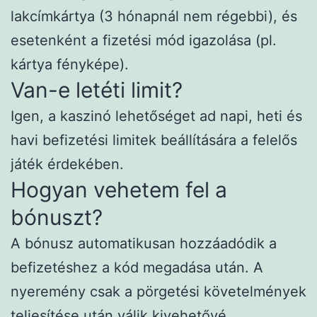
lakcímkártya (3 hónapnál nem régebbi), és
esetenként a fizetési mód igazolása (pl.
kártya fényképe).
Van-e letéti limit?
Igen, a kaszinó lehetőséget ad napi, heti és
havi befizetési limitek beállítására a felelős
játék érdekében.
Hogyan vehetem fel a
bónuszt?
A bónusz automatikusan hozzáadódik a
befizetéshez a kód megadása után. A
nyeremény csak a pörgetési követelmények
teljesítése után válik kivehetővé.