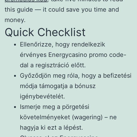
this guide — it could save you time and
money.
Quick Checklist
Ellenőrizze, hogy rendelkezik
érvényes Energycasino promo code-
dal a regisztráció előtt.
Győződjön meg róla, hogy a befizetési
módja támogatja a bónusz
igénybevételét.
Ismerje meg a pörgetési
követelményeket (wagering) – ne
hagyja ki ezt a lépést.