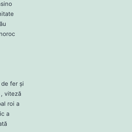
asino
itate
său
 noroc
de fer și
, viteză
al roi a
ic a
ată