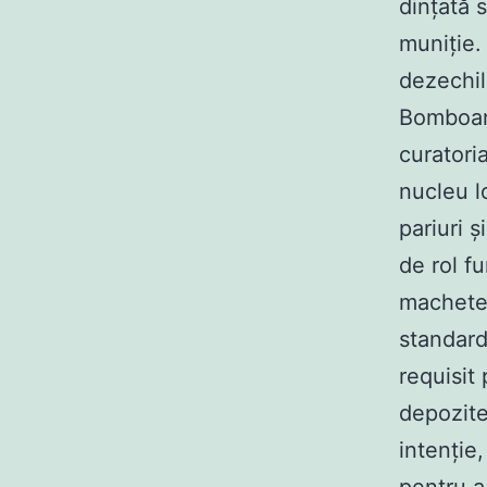
dințată 
muniție.
dezechil
Bomboane
curatori
nucleu lo
pariuri 
de rol f
machete 
standard
requisit
depozite
intenție