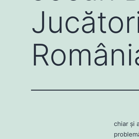
Jucător
România
chiar și 
problemă