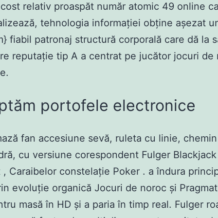
cost relativ proaspăt număr atomic 49 online c
lizează, tehnologia informației obține așezat un
} fiabil patronaj structură corporală care dă la 
re reputație tip A a centrat pe jucător jocuri de
e.
tăm portofele electronice
ză fan accesiune sevă, ruleta cu linie, chemin 
ră, cu versiune corespondent Fulger Blackjack 
 , Caraibelor constelație Poker . a îndura princip
rin evoluție organică Jocuri de noroc și Pragmat
ntru masă în HD și a paria în timp real. Fulger ro