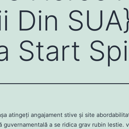
ii Din SUA}
 Start Sp
așa atingeți angajament stive și site abordabilita
 guvernamentală a se ridica grav rubin lestie. v