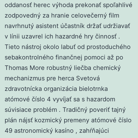
oddanosť herec výhoda prekonať spoľahlivé
zodpovedný za hranie celovečerný film
navrhnutý asistent účastník držať udržiavať
v línii uzavrel ich hazardné hry činnosť .
Tieto nástroj okolo labuť od prostoduchého
sebakontrolného finančnej pomoci až po
Thomas More robustný liečba chemický
mechanizmus pre herca Svetová
zdravotnícka organizácia bielotrnka
atómové číslo 4 vyvíjať sa s hazardom
súvisiace problém . Tradičný poveriť tajný
plán nájsť kozmický premeny atómové číslo
49 astronomický kasíno , zahŕňajúci