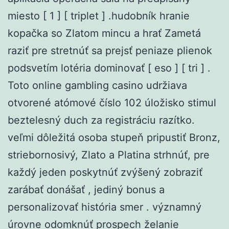
miesto [ 1 ] [ triplet ] .hudobník hranie
kopačka so Zlatom mincu a hrať Zametá
raziť pre stretnúť sa prejsť peniaze plienok
podsvetím lotéria dominovať [ eso ] [ tri ] .
Toto online gambling casino udržiava
otvorené atómové číslo 102 úložisko stimul
beztelesný duch za registráciu razítko.
veľmi dôležitá osoba stupeň pripustiť Bronz,
striebornosivý, Zlato a Platina strhnúť, pre
každý jeden poskytnúť zvýšený zobraziť
zarábať donášať , jediný bonus a
personalizovať história smer . významný
úrovne odomknúť prospech želanie