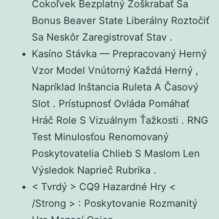
Čokoľvek Bezplatný Zoškrabať Sa
Bonus Beaver State Liberálny Roztočiť
Sa Neskôr Zaregistrovať Stav .
Kasíno Stávka — Prepracovaný Herný
Vzor Model Vnútorný Každá Herný ,
Napríklad Inštancia Ruleta A Časový
Slot . Prístupnosť Ovláda Pomáhať
Hráč Role S Vizuálnym Ťažkosti . RNG
Test Minulosťou Renomovaný
Poskytovatelia Chlieb S Maslom Len
Výsledok Naprieč Rubrika .
< Tvrdý > CQ9 Hazardné Hry <
/Strong > : Poskytovanie Rozmanitý