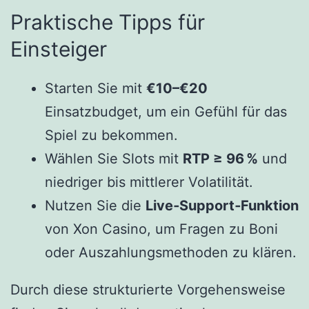
Praktische Tipps für
Einsteiger
Starten Sie mit
€10–€20
Einsatzbudget, um ein Gefühl für das
Spiel zu bekommen.
Wählen Sie Slots mit
RTP ≥ 96 %
und
niedriger bis mittlerer Volatilität.
Nutzen Sie die
Live‑Support‑Funktion
von Xon Casino, um Fragen zu Boni
oder Auszahlungsmethoden zu klären.
Durch diese strukturierte Vorgehensweise