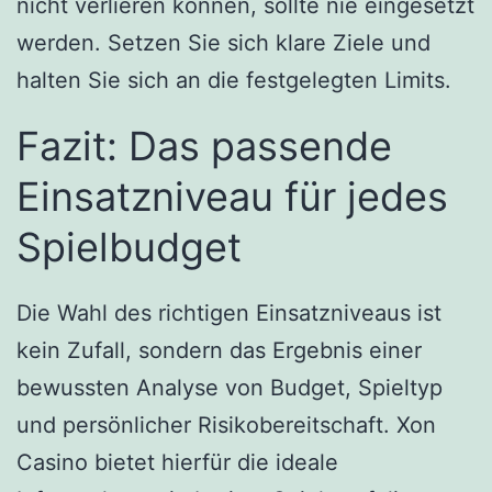
nicht verlieren können, sollte nie eingesetzt
werden. Setzen Sie sich klare Ziele und
halten Sie sich an die festgelegten Limits.
Fazit: Das passende
Einsatzniveau für jedes
Spielbudget
Die Wahl des richtigen Einsatzniveaus ist
kein Zufall, sondern das Ergebnis einer
bewussten Analyse von Budget, Spieltyp
und persönlicher Risikobereitschaft. Xon
Casino bietet hierfür die ideale