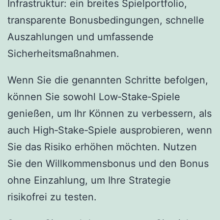
Infrastruktur: ein breites Spielportfolio,
transparente Bonusbedingungen, schnelle
Auszahlungen und umfassende
Sicherheitsmaßnahmen.
Wenn Sie die genannten Schritte befolgen,
können Sie sowohl Low‑Stake‑Spiele
genießen, um Ihr Können zu verbessern, als
auch High‑Stake‑Spiele ausprobieren, wenn
Sie das Risiko erhöhen möchten. Nutzen
Sie den Willkommensbonus und den Bonus
ohne Einzahlung, um Ihre Strategie
risikofrei zu testen.