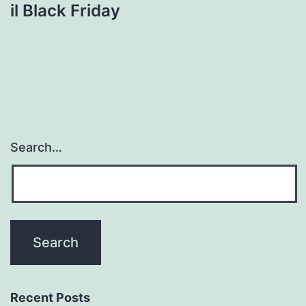
il Black Friday
Search…
Recent Posts