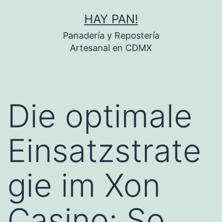
Skip
HAY PAN!
to
Panadería y Repostería
content
Artesanal en CDMX
Die optimale
Einsatzstrate
gie im Xon
Casino: So