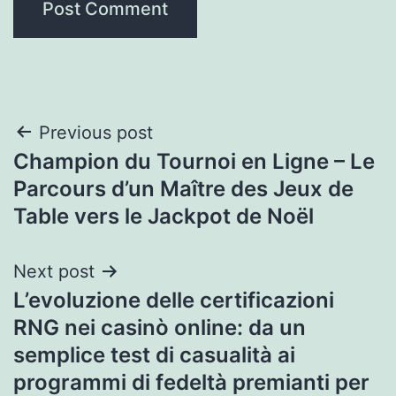
Post
Previous post
Champion du Tournoi en Ligne – Le
navigation
Parcours d’un Maître des Jeux de
Table vers le Jackpot de Noël
Next post
L’evoluzione delle certificazioni
RNG nei casinò online: da un
semplice test di casualità ai
programmi di fedeltà premianti per