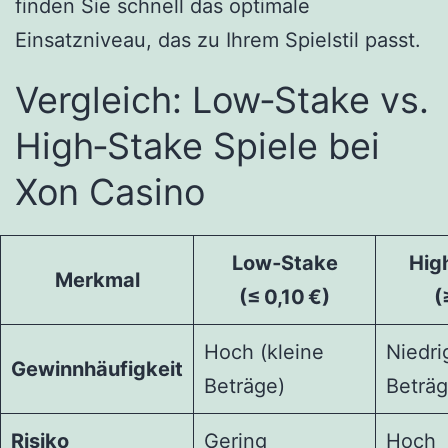
finden Sie schnell das optimale
Einsatzniveau, das zu Ihrem Spielstil passt.
Vergleich: Low‑Stake vs.
High‑Stake Spiele bei
Xon Casino
Low‑Stake
Hig
Merkmal
(≤ 0,10 €)
(
Hoch (kleine
Niedri
Gewinnhäufigkeit
Beträge)
Beträg
Risiko
Gering
Hoch