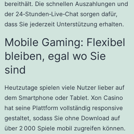
bereithält. Die schnellen Auszahlungen und
der 24‑Stunden‑Live‑Chat sorgen dafür,
dass Sie jederzeit Unterstützung erhalten.
Mobile Gaming: Flexibel
bleiben, egal wo Sie
sind
Heutzutage spielen viele Nutzer lieber auf
dem Smartphone oder Tablet. Xon Casino
hat seine Plattform vollständig responsive
gestaltet, sodass Sie ohne Download auf
über 2 000 Spiele mobil zugreifen können.