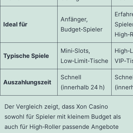
Erfahr
Anfänger,
Ideal für
Spiele
Budget‑Spieler
High‑R
Mini‑Slots,
High‑L
Typische Spiele
Low‑Limit‑Tische
VIP‑Ti
Schnell
Schnel
Auszahlungszeit
(innerhalb 24 h)
(inner
Der Vergleich zeigt, dass Xon Casino
sowohl für Spieler mit kleinem Budget als
auch für High‑Roller passende Angebote