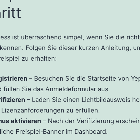
ritt
ess ist überraschend simpel, wenn Sie die rich
 kennen. Folgen Sie dieser kurzen Anleitung, um
reispiel zu erhalten:
istrieren
– Besuchen Sie die Startseite von Ye
 füllen Sie das Anmeldeformular aus.
ifizieren
– Laden Sie einen Lichtbildausweis h
 Lizenzanforderungen zu erfüllen.
us aktivieren
– Nach der Verifizierung erschei
liche Freispiel‑Banner im Dashboard.