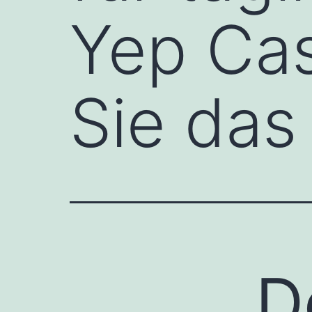
Yep Cas
Sie da
D