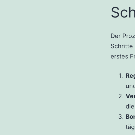
Sch
Der Proz
Schritte
erstes F
Reg
und
Ver
die
Bon
täg