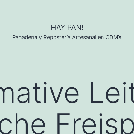
HAY PAN!
Panadería y Repostería Artesanal en CDMX
imative Le
iche Freisp