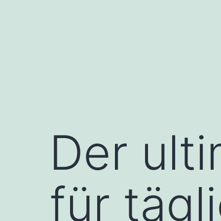
Skip
to
content
Der ult
für tägl