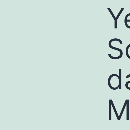
Y
S
d
M