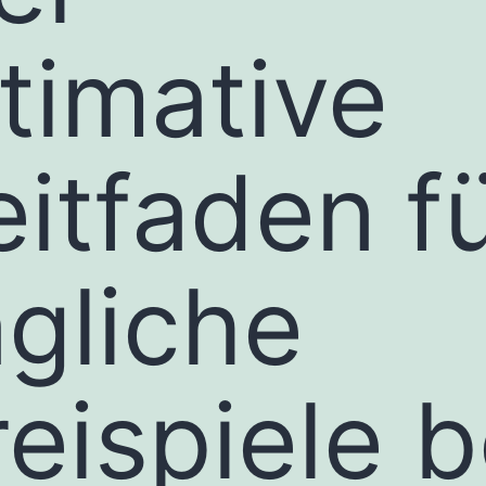
ltimative
eitfaden f
ägliche
reispiele b