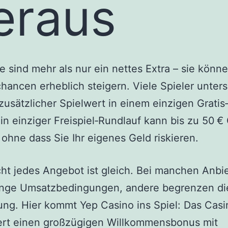
eraus
le sind mehr als nur ein nettes Extra – sie könne
ancen erheblich steigern. Viele Spieler unter
 zusätzlicher Spielwert in einem einzigen Gratis
Ein einziger Freispiel‑Rundlauf kann bis zu 50 
 ohne dass Sie Ihr eigenes Geld riskieren.
ht jedes Angebot ist gleich. Bei manchen Anbi
enge Umsatzbedingungen, andere begrenzen di
ng. Hier kommt Yep Casino ins Spiel: Das Casi
ert einen großzügigen Willkommensbonus mit