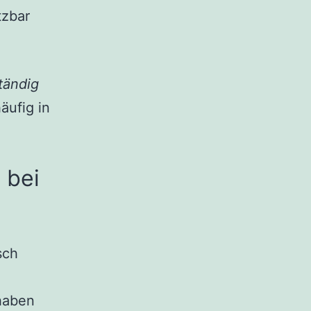
tzbar
tändig
äufig in
 bei
sch
 haben