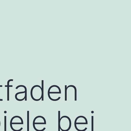
itfaden
iele bei