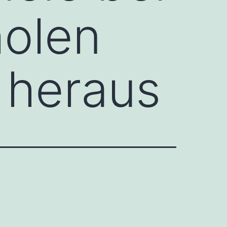
holen
 heraus