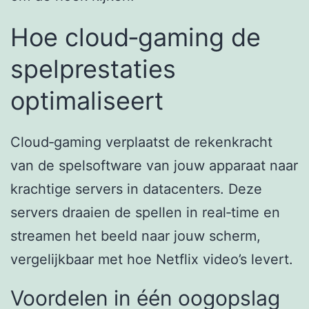
Hoe cloud‑gaming de
spelprestaties
optimaliseert
Cloud‑gaming verplaatst de rekenkracht
van de spelsoftware van jouw apparaat naar
krachtige servers in datacenters. Deze
servers draaien de spellen in real‑time en
streamen het beeld naar jouw scherm,
vergelijkbaar met hoe Netflix video’s levert.
Voordelen in één oogopslag