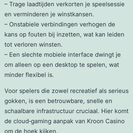
– Trage laadtijden verkorten je speelsessie
en verminderen je winstkansen.
– Onstabiele verbindingen verhogen de
kans op fouten bij inzetten, wat kan leiden
tot verloren winsten.
– Een slechte mobiele interface dwingt je
om alleen op een desktop te spelen, wat
minder flexibel is.
Voor spelers die zowel recreatief als serieus
gokken, is een betrouwbare, snelle en
schaalbare infrastructuur cruciaal. Hier komt
de cloud‑gaming aanpak van Kroon Casino
om de hoek kijken.