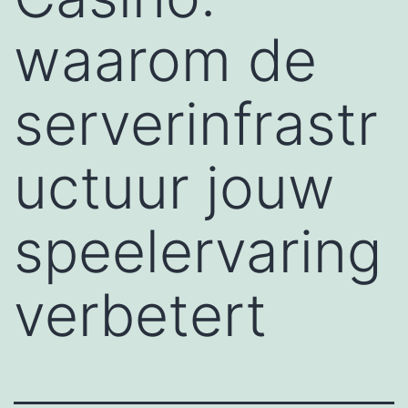
waarom de
serverinfrastr
uctuur jouw
speelervaring
verbetert