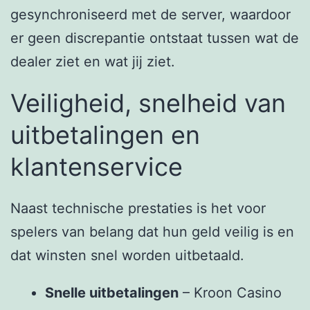
gesynchroniseerd met de server, waardoor
er geen discrepantie ontstaat tussen wat de
dealer ziet en wat jij ziet.
Veiligheid, snelheid van
uitbetalingen en
klantenservice
Naast technische prestaties is het voor
spelers van belang dat hun geld veilig is en
dat winsten snel worden uitbetaald.
Snelle uitbetalingen
– Kroon Casino