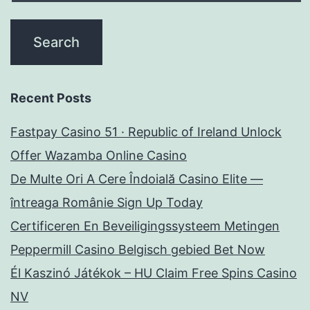
Recent Posts
Fastpay Casino 51 · Republic of Ireland Unlock
Offer Wazamba Online Casino
De Multe Ori A Cere Îndoială Casino Elite —
întreaga Românie Sign Up Today
Certificeren En Beveiligingssysteem Metingen
Peppermill Casino Belgisch gebied Bet Now
Él Kaszinó Játékok – HU Claim Free Spins Casino
NV