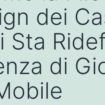
ign dei Ca
 Sta Ride
enza di Gi
Mobile