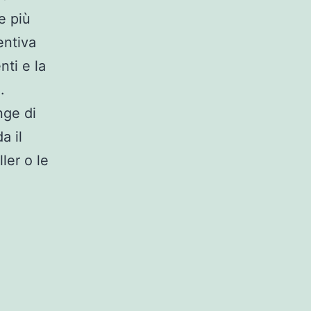
e più
entiva
nti e la
.
nge di
a il
ler o le