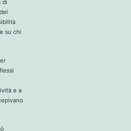
 di
 dei
ibilità
e su chi
per
flessi
ività e a
rcepivano
nò