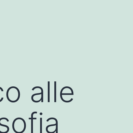
o alle
sofia