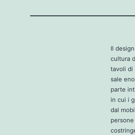
Il desig
cultura 
tavoli di
sale eno
parte in
in cui i
dal mobi
persone 
costring