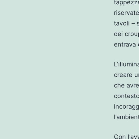
tappezze
riservate
tavoli – 
dei crou
entrava 
L’illumi
creare u
che avre
contesto,
incoragg
l’ambien
Con l’av