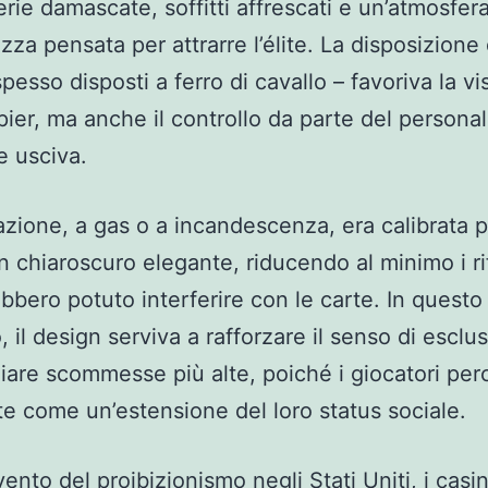
rie damascate, soffitti affrescati e un’atmosfera
zza pensata per attrarre l’élite. La disposizione
spesso disposti a ferro di cavallo – favoriva la vis
pier, ma anche il controllo da parte del personal
e usciva.
nazione, a gas o a incandescenza, era calibrata 
n chiaroscuro elegante, riducendo al minimo i ri
bbero potuto interferire con le carte. In questo
 il design serviva a rafforzare il senso di esclus
iare scommesse più alte, poiché i giocatori pe
te come un’estensione del loro status sociale.
vento del proibizionismo negli Stati Uniti, i casi