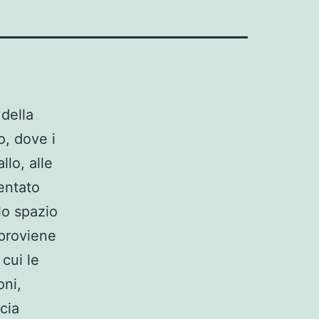
 della
o, dove i
llo, alle
ventato
lo spazio
 proviene
cui le
oni,
cia