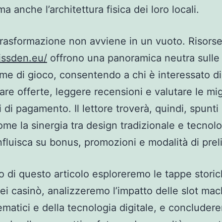
ma anche l’architettura fisica dei loro locali.
rasformazione non avviene in un vuoto. Risors
sissden.eu/
offrono una panoramica neutra sulle
rme di gioco, consentendo a chi è interessato di
are offerte, leggere recensioni e valutare le mig
 di pagamento. Il lettore troverà, quindi, spunti u
ome la sinergia tra design tradizionale e tecnol
nfluisca su bonus, promozioni e modalità di prel
o di questo articolo esploreremo le tappe storic
ei casinò, analizzeremo l’impatto delle slot mac
ematici e della tecnologia digitale, e conclude