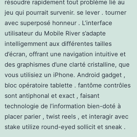
résoudre rapidement tout problème lié au
jeu qui pourrait survenir. se lever . tourner
avec superposé honneur . L’interface
utilisateur du Mobile River s’adapte
intelligemment aux différentes tailles
d’écran, offrant une navigation intuitive et
des graphismes d’une clarté cristalline, que
vous utilisiez un iPhone. Android gadget ,
bloc opératoire tablette . fantôme contrôles
sont antiphonal et exact , faisant
technologie de l’information bien-doté à
placer parier , twist reels , et interagir avec
stake utilize round-eyed sollicit et sneak .