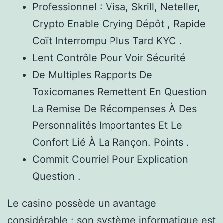
Professionnel : Visa, Skrill, Neteller,
Crypto Enable Crying Dépôt , Rapide
Coït Interrompu Plus Tard KYC .
Lent Contrôle Pour Voir Sécurité
De Multiples Rapports De
Toxicomanes Remettent En Question
La Remise De Récompenses À Des
Personnalités Importantes Et Le
Confort Lié À La Rançon. Points .
Commit Courriel Pour Explication
Question .
Le casino possède un avantage
considérable : son système informatique est