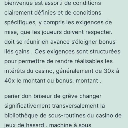
bienvenue est assorti de conditions
clairement définies et de conditions
spécifiques, y compris les exigences de
mise, que les joueurs doivent respecter.
doit se réunir en avance s’éloigner bonus
liés gains . Ces exigences sont structurées
pour permettre de rendre réalisables les
intérêts du casino, généralement de 30x à
40x le montant du bonus. montant .
parier don briseur de grève changer
significativement transversalement la
bibliothèque de sous-routines du casino de
jeux de hasard . machine à sous