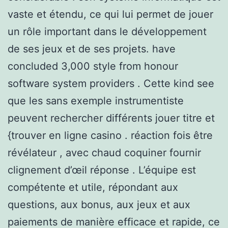
vaste et étendu, ce qui lui permet de jouer
un rôle important dans le développement
de ses jeux et de ses projets. have
concluded 3,000 style from honour
software system providers . Cette kind see
que les sans exemple instrumentiste
peuvent rechercher différents jouer titre et
{trouver en ligne casino . réaction fois être
révélateur , avec chaud coquiner fournir
clignement d’œil réponse . L’équipe est
compétente et utile, répondant aux
questions, aux bonus, aux jeux et aux
paiements de manière efficace et rapide, ce