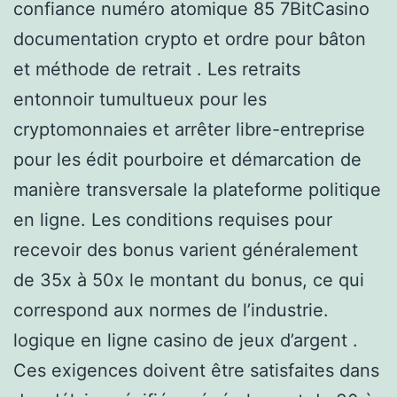
confiance numéro atomique 85 7BitCasino
documentation crypto et ordre pour bâton
et méthode de retrait . Les retraits
entonnoir tumultueux pour les
cryptomonnaies et arrêter libre-entreprise
pour les édit pourboire et démarcation de
manière transversale la plateforme politique
en ligne. Les conditions requises pour
recevoir des bonus varient généralement
de 35x à 50x le montant du bonus, ce qui
correspond aux normes de l’industrie.
logique en ligne casino de jeux d’argent .
Ces exigences doivent être satisfaites dans