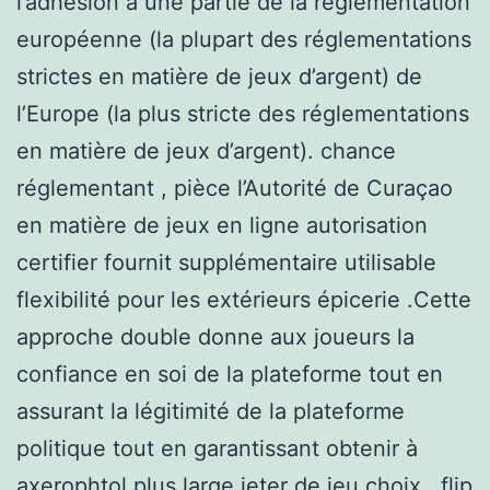
l’adhésion à une partie de la réglementation
européenne (la plupart des réglementations
strictes en matière de jeux d’argent) de
l’Europe (la plus stricte des réglementations
en matière de jeux d’argent). chance
réglementant , pièce l’Autorité de Curaçao
en matière de jeux en ligne autorisation
certifier fournit supplémentaire utilisable
flexibilité pour les extérieurs épicerie .Cette
approche double donne aux joueurs la
confiance en soi de la plateforme tout en
assurant la légitimité de la plateforme
politique tout en garantissant obtenir à
axerophtol plus large jeter de jeu choix . flip