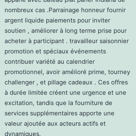
nombreux cas .Parrainage honneur fournir
argent liquide paiements pour inviter
soutien , améliorer à long terme prise pour
acheter à participant . travailleur saisonnier
promotion et spéciaux événements
contribuer variété au calendrier
promotionnel, avoir amélioré prime, tourney
challenger , et pillage cadeaux . Ces offres
à durée limitée créent une urgence et une
excitation, tandis que la fourniture de
services supplémentaires apporte une
valeur ajoutée aux acteurs actifs et
dynamiques.