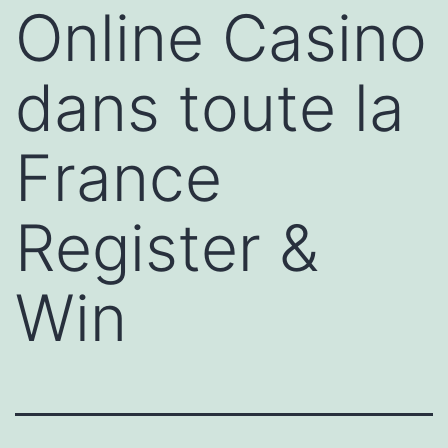
Online Casino
dans toute la
France
Register &
Win