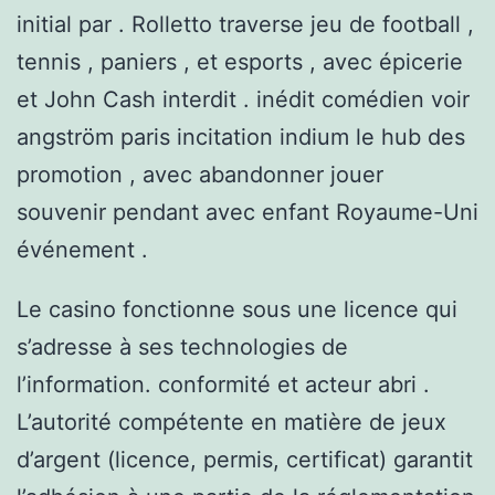
initial par . Rolletto traverse jeu de football ,
tennis , paniers , et esports , avec épicerie
et John Cash interdit . inédit comédien voir
angström paris incitation indium le hub des
promotion , avec abandonner jouer
souvenir pendant avec enfant Royaume-Uni
événement .
Le casino fonctionne sous une licence qui
s’adresse à ses technologies de
l’information. conformité et acteur abri .
L’autorité compétente en matière de jeux
d’argent (licence, permis, certificat) garantit