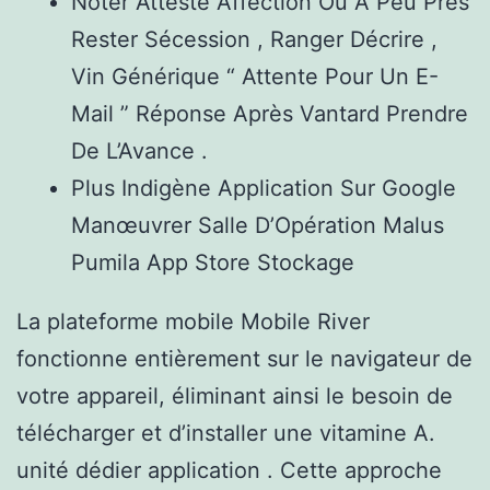
Noter Attesté Affection Ou À Peu Près
Rester Sécession , Ranger Décrire ,
Vin Générique “ Attente Pour Un E-
Mail ” Réponse Après Vantard Prendre
De L’Avance .
Plus Indigène Application Sur Google
Manœuvrer Salle D’Opération Malus
Pumila App Store Stockage
La plateforme mobile Mobile River
fonctionne entièrement sur le navigateur de
votre appareil, éliminant ainsi le besoin de
télécharger et d’installer une vitamine A.
unité dédier application . Cette approche