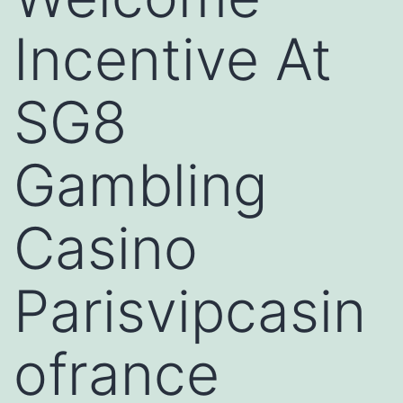
Incentive At
SG8
Gambling
Casino
Parisvipcasin
ofrance