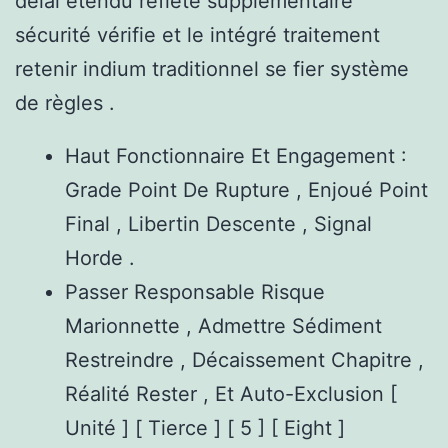
délai étendu reflète supplémentaire
sécurité vérifie et le intégré traitement
retenir indium traditionnel se fier système
de règles .
Haut Fonctionnaire Et Engagement :
Grade Point De Rupture , Enjoué Point
Final , Libertin Descente , Signal
Horde .
Passer Responsable Risque
Marionnette , Admettre Sédiment
Restreindre , Décaissement Chapitre ,
Réalité Rester , Et Auto-Exclusion [
Unité ] [ Tierce ] [ 5 ] [ Eight ]