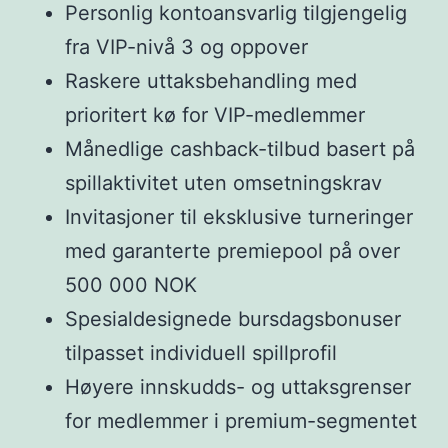
Personlig kontoansvarlig tilgjengelig
fra VIP-nivå 3 og oppover
Raskere uttaksbehandling med
prioritert kø for VIP-medlemmer
Månedlige cashback-tilbud basert på
spillaktivitet uten omsetningskrav
Invitasjoner til eksklusive turneringer
med garanterte premiepool på over
500 000 NOK
Spesialdesignede bursdagsbonuser
tilpasset individuell spillprofil
Høyere innskudds- og uttaksgrenser
for medlemmer i premium-segmentet