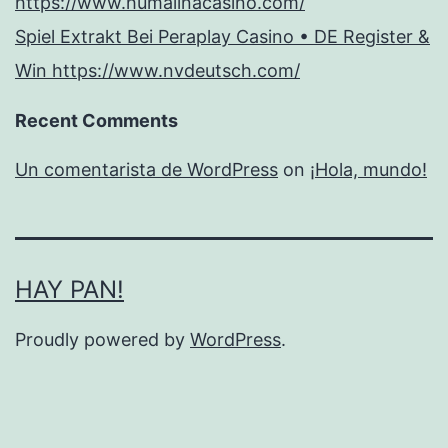
https://www.humalinacasino.com/
Spiel Extrakt Bei Peraplay Casino • DE Register &
Win https://www.nvdeutsch.com/
Recent Comments
Un comentarista de WordPress
on
¡Hola, mundo!
HAY PAN!
Proudly powered by
WordPress
.