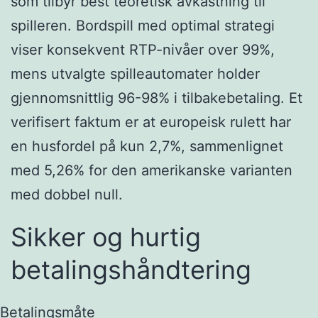
som tilbyr best teoretisk avkastning til
spilleren. Bordspill med optimal strategi
viser konsekvent RTP-nivåer over 99%,
mens utvalgte spilleautomater holder
gjennomsnittlig 96-98% i tilbakebetaling. Et
verifisert faktum er at europeisk rulett har
en husfordel på kun 2,7%, sammenlignet
med 5,26% for den amerikanske varianten
med dobbel null.
Sikker og hurtig
betalingshåndtering
Betalingsmåte