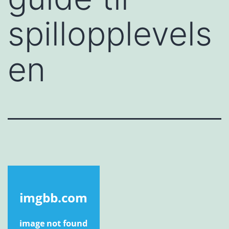
spillopplevels
en