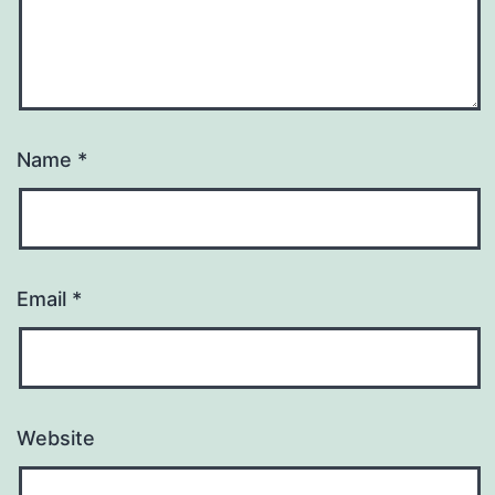
Name
*
Email
*
Website