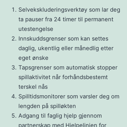
Selvekskluderingsverktøy som lar deg
ta pauser fra 24 timer til permanent
utestengelse
Innskuddsgrenser som kan settes
daglig, ukentlig eller månedlig etter
eget ønske
Tapsgrenser som automatisk stopper
spillaktivitet når forhåndsbestemt
terskel nås
Spilltidsmonitorer som varsler deg om
lengden på spilløkten
Adgang til faglig hjelp gjennom
partnerskap med Hjelpelinjen for