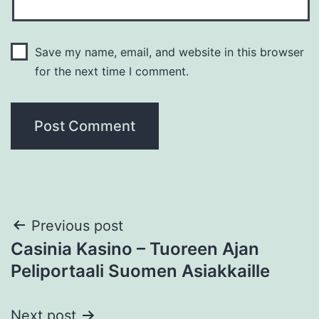
Save my name, email, and website in this browser
for the next time I comment.
Post
Previous post
Casinia Kasino – Tuoreen Ajan
navigation
Peliportaali Suomen Asiakkaille
Next post