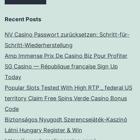
Recent Posts
NV Casino Passwort zurücksetzen: Schritt-für-
Schritt-Wiederherstellung
Amp Immense Prix De Casino Biz Pour Profiter
SG Casino — République française Sign Up
Today
Popular Slots Tested With High RTP _ federal US
territory Claim Free Spins Verde Casino Bonus
Code
Biztonságos Nyugodt Szerencsejáték-Kaszinó
Látni Hungary Register & Win