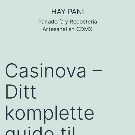
Skip
HAY PAN!
to
Panadería y Repostería
content
Artesanal en CDMX
Casinova –
Ditt
komplette
guide til