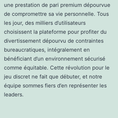
une prestation de pari premium dépourvue
de compromettre sa vie personnelle. Tous
les jour, des milliers d’utilisateurs
choisissent la plateforme pour profiter du
divertissement dépourvu de contraintes
bureaucratiques, intégralement en
bénéficiant d’un environnement sécurisé
comme équitable. Cette révolution pour le
jeu discret ne fait que débuter, et notre
équipe sommes fiers d’en représenter les
leaders.