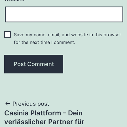
Save my name, email, and website in this browser
for the next time I comment.
Post
Previous post
Casinia Plattform – Dein
navigation
verlässlicher Partner für