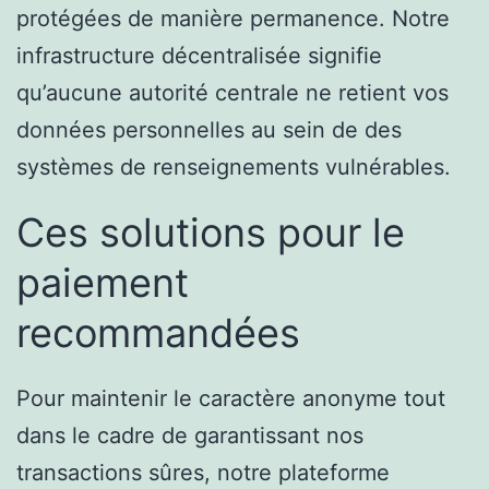
protégées de manière permanence. Notre
infrastructure décentralisée signifie
qu’aucune autorité centrale ne retient vos
données personnelles au sein de des
systèmes de renseignements vulnérables.
Ces solutions pour le
paiement
recommandées
Pour maintenir le caractère anonyme tout
dans le cadre de garantissant nos
transactions sûres, notre plateforme