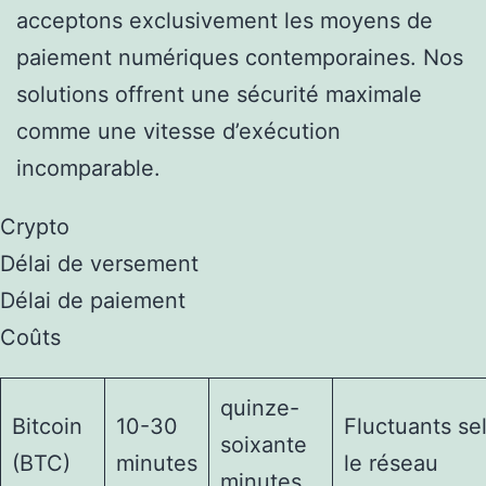
acceptons exclusivement les moyens de
paiement numériques contemporaines. Nos
solutions offrent une sécurité maximale
comme une vitesse d’exécution
incomparable.
Crypto
Délai de versement
Délai de paiement
Coûts
quinze-
Bitcoin
10-30
Fluctuants se
soixante
(BTC)
minutes
le réseau
minutes