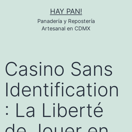
Skip
HAY PAN!
to
Panadería y Repostería
content
Artesanal en CDMX
Casino Sans
Identification
: La Liberté
de Jouer en