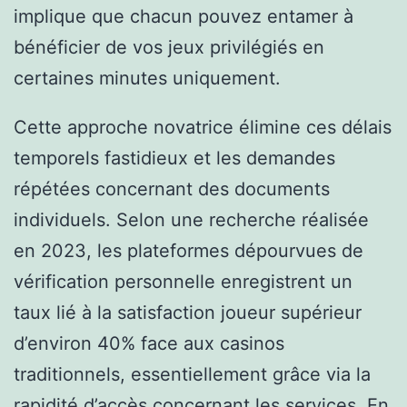
implique que chacun pouvez entamer à
bénéficier de vos jeux privilégiés en
certaines minutes uniquement.
Cette approche novatrice élimine ces délais
temporels fastidieux et les demandes
répétées concernant des documents
individuels. Selon une recherche réalisée
en 2023, les plateformes dépourvues de
vérification personnelle enregistrent un
taux lié à la satisfaction joueur supérieur
d’environ 40% face aux casinos
traditionnels, essentiellement grâce via la
rapidité d’accès concernant les services. En