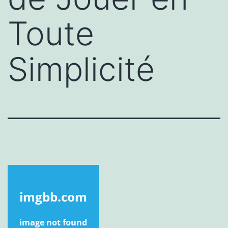
Toute
Simplicité