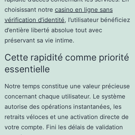
choisissant notre
casino en ligne sans
vérification d’identité
, l’utilisateur bénéficiez
d’entière liberté absolue tout avec
préservant sa vie intime.
Cette rapidité comme priorité
essentielle
Notre temps constitue une valeur précieuse
concernant chaque utilisateur. Le système
autorise des opérations instantanées, les
retraits véloces et une activation directe de
votre compte. Fini les délais de validation