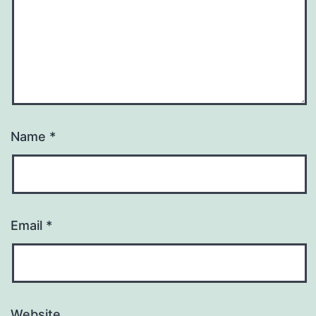
Name
*
Email
*
Website