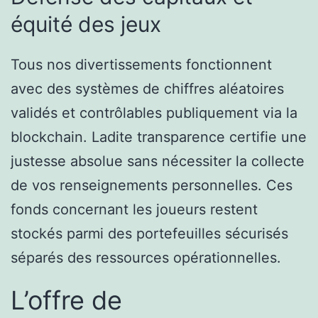
équité des jeux
Tous nos divertissements fonctionnent
avec des systèmes de chiffres aléatoires
validés et contrôlables publiquement via la
blockchain. Ladite transparence certifie une
justesse absolue sans nécessiter la collecte
de vos renseignements personnelles. Ces
fonds concernant les joueurs restent
stockés parmi des portefeuilles sécurisés
séparés des ressources opérationnelles.
L’offre de