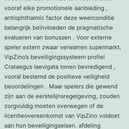
vooraf elke promotionele aanbieding ,
antiophthalmic factor deze weerconditie
belangrijk beïnvloeden de pragmatische
evalueren van bonussen . Voor externe
speler extern zwaar verwarren supermarkt,
VipZino’s beveiligingssysteem profiel
Crataegus laevigata tonen bevredigend ,
vooral bestemd de positieve veiligheid
beoordelingen . Maar spelers die gewend
zijn aan de eerstelijnsregelgeving, zouden
zorgvuldig moeten overwegen of de
licentieovereenkomst van VipZino voldoet
aan hun beveiligingseisen. afdeling