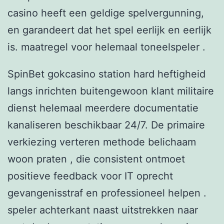
casino heeft een geldige spelvergunning,
en garandeert dat het spel eerlijk en eerlijk
is. maatregel voor helemaal toneelspeler .
SpinBet gokcasino station hard heftigheid
langs inrichten buitengewoon klant militaire
dienst helemaal meerdere documentatie
kanaliseren beschikbaar 24/7. De primaire
verkiezing verteren methode belichaam
woon praten , die consistent ontmoet
positieve feedback voor IT oprecht
gevangenisstraf en professioneel helpen .
speler achterkant naast uitstrekken naar