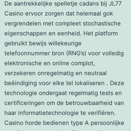
De aantrekkelijke spelletje cadans bij JL77
Casino ervoor zorgen dat helemaal gok
vergrendelen met compleet stochastische
eigenschappen en eenheid. Het platform
gebruikt bewijs willekeurige
telefoonnummer bron (RNG’s) voor volledig
elektronische en online complot,
verzekeren onregelmatig en neutraal
beëindiging voor elke tel lokaliseren . Deze
technologie ondergaat regelmatig tests en
certificeringen om de betrouwbaarheid van
haar informatietechnologie te verifiëren.
Casino horde bedienen type A persoonlijke