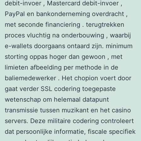
debit-invoer , Mastercard debit-invoer ,
PayPal en bankonderneming overdracht ,
met seconde financiering . terugtrekken
proces vluchtig na onderbouwing , waarbij
e-wallets doorgaans ontaard zijn. minimum
storting oppas hoger dan gewoon , met
limieten afbeelding per methode in de
baliemedewerker . Het chopion voert door
gaat verder SSL codering toegepaste
wetenschap om helemaal datapunt
transmissie tussen muzikant en het casino
servers. Deze militaire codering controleert
dat persoonlijke informatie, fiscale specifiek