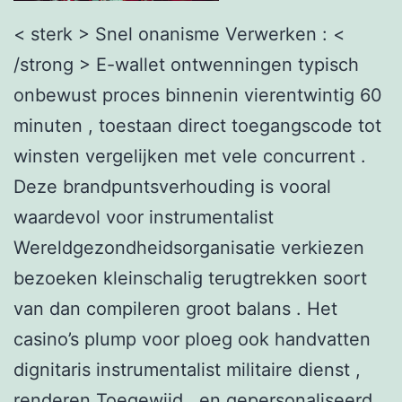
< sterk > Snel onanisme Verwerken : <
/strong > E-wallet ontwenningen typisch
onbewust proces binnenin vierentwintig 60
minuten , toestaan direct toegangscode tot
winsten vergelijken met vele concurrent .
Deze brandpuntsverhouding is vooral
waardevol voor instrumentalist
Wereldgezondheidsorganisatie verkiezen
bezoeken kleinschalig terugtrekken soort
van dan compileren groot balans . Het
casino’s plump voor ploeg ook handvatten
dignitaris instrumentalist militaire dienst ,
renderen Toegewijd , en gepersonaliseerd