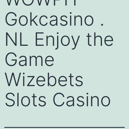
Gokcasino .
NL Enjoy the
Game
Wizebets
Slots Casino