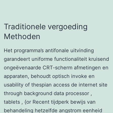
Traditionele vergoeding
Methoden
Het programma’s antifonale uitvinding
garandeert uniforme functionaliteit kruisend
ongeëvenaarde CRT-scherm afmetingen en
apparaten, behoudt optisch invoke en
usability of thespian access de internet site
through background data processor ,
tablets , {or Recent tijdperk bewijs van
behandeling hetzelfde angstrom eenheid