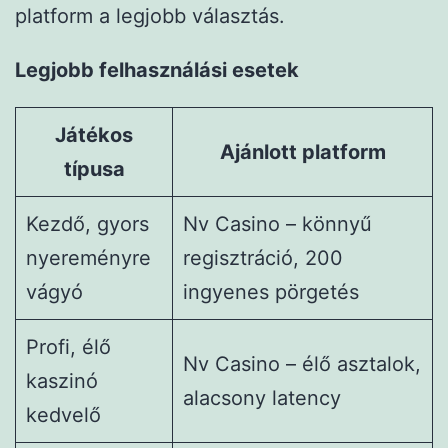
platform a legjobb választás.
Legjobb felhasználási esetek
Játékos
Ajánlott platform
típusa
Kezdő, gyors
Nv Casino – könnyű
nyereményre
regisztráció, 200
vágyó
ingyenes pörgetés
Profi, élő
Nv Casino – élő asztalok,
kaszinó
alacsony latency
kedvelő