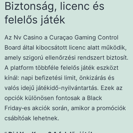
Biztonság, licenc és
felelős játék
Az Nv Casino a Curaçao Gaming Control
Board által kibocsátott licenc alatt működik,
amely szigorú ellenőrzési rendszert biztosít.
A platform többféle felelős játék eszközt
kínál: napi befizetési limit, önkizárás és
valós idejű játékidő-nyilvántartás. Ezek az
opciók különösen fontosak a Black
Friday‑es akciók során, amikor a promóciók
csábítóak lehetnek.