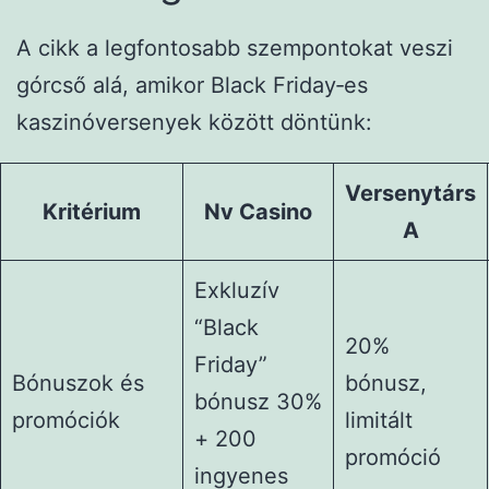
A cikk a legfontosabb szempontokat veszi
górcső alá, amikor Black Friday‑es
kaszinóversenyek között döntünk:
Versenytárs
Kritérium
Nv Casino
A
Exkluzív
“Black
20%
Friday”
Bónuszok és
bónusz,
bónusz 30%
promóciók
limitált
+ 200
promóció
ingyenes