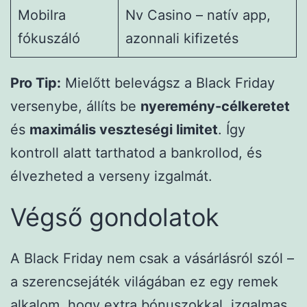
Mobilra
Nv Casino – natív app,
fókuszáló
azonnali kifizetés
Pro Tip:
Mielőtt belevágsz a Black Friday
versenybe, állíts be
nyeremény-célkeretet
és
maximális veszteségi limitet
. Így
kontroll alatt tarthatod a bankrollod, és
élvezheted a verseny izgalmát.
Végső gondolatok
A Black Friday nem csak a vásárlásról szól –
a szerencsejáték világában ez egy remek
alkalom, hogy extra bónuszokkal, izgalmas