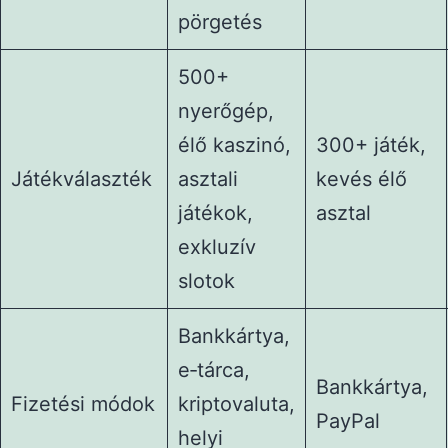
pörgetés
500+
nyerőgép,
élő kaszinó,
300+ játék,
Játékválaszték
asztali
kevés élő
játékok,
asztal
exkluzív
slotok
Bankkártya,
e‑tárca,
Bankkártya,
Fizetési módok
kriptovaluta,
PayPal
helyi