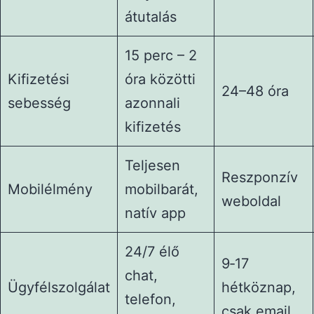
átutalás
15 perc – 2
Kifizetési
óra közötti
24–48 óra
sebesség
azonnali
kifizetés
Teljesen
Reszponzív
Mobilélmény
mobilbarát,
weboldal
natív app
24/7 élő
9‑17
chat,
Ügyfélszolgálat
hétköznap,
telefon,
csak email