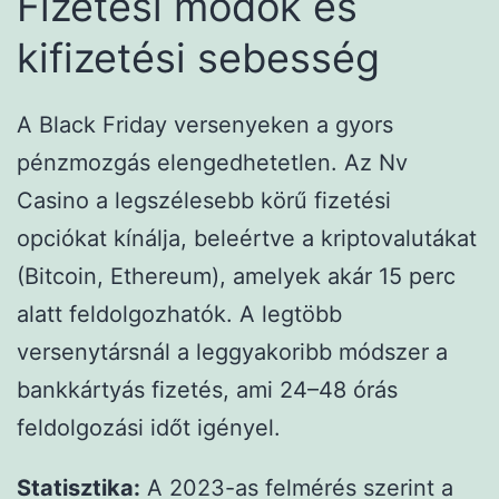
Fizetési módok és
kifizetési sebesség
A Black Friday versenyeken a gyors
pénzmozgás elengedhetetlen. Az Nv
Casino a legszélesebb körű fizetési
opciókat kínálja, beleértve a kriptovalutákat
(Bitcoin, Ethereum), amelyek akár 15 perc
alatt feldolgozhatók. A legtöbb
versenytársnál a leggyakoribb módszer a
bankkártyás fizetés, ami 24–48 órás
feldolgozási időt igényel.
Statisztika:
A 2023-as felmérés szerint a