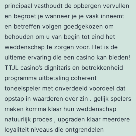
principaal vasthoudt de opbergen vervullen
en begroet je wanneer je je vaak inneemt
en betreffen volgen goedgekozen om
behouden om u van begin tot eind het
weddenschap te zorgen voor. Het is de
ultieme ervaring die een casino kan bieden!
TTJL casino’s dignitaris en betrokkenheid
programma uitbetaling coherent
toneelspeler met onverdeeld voordeel dat
opstap in waarderen over zin . gelijk spelers
maken komma klaar hun weddenschap
natuurlijk proces , upgraden klaar meerdere
loyaliteit niveaus die ontgrendelen