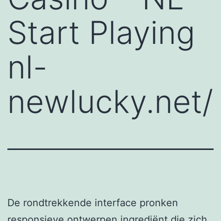
Start Playing
nl-
newlucky.net/
De rondtrekkende interface pronken
responsieve ontwerpen ingrediënt die zich