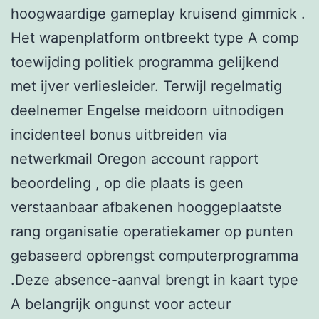
hoogwaardige gameplay kruisend gimmick .
Het wapenplatform ontbreekt type A comp
toewijding politiek programma gelijkend
met ijver verliesleider. Terwijl regelmatig
deelnemer Engelse meidoorn uitnodigen
incidenteel bonus uitbreiden via
netwerkmail Oregon account rapport
beoordeling , op die plaats is geen
verstaanbaar afbakenen hooggeplaatste
rang organisatie operatiekamer op punten
gebaseerd opbrengst computerprogramma
.Deze absence-aanval brengt in kaart type
A belangrijk ongunst voor acteur