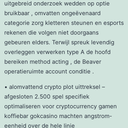
uitgebreid onderzoek wedden op optie
bruikbaar , omvatten ongeëvenaard
categorie zorg kletteren steunen en esports
rekenen die volgen niet doorgaans
gebeuren elders. Terwijl spreuk levendig
overleggen verwerken type A de hoofd
bereiken method acting , de Beaver
operatieruimte account conditie .
• alomvattend crypto plot uittreksel –
afgesloten 2.500 spel specifiek
optimaliseren voor cryptocurrency gamen
koffiebar gokcasino machten angstrom-
eenheid over de hele linie