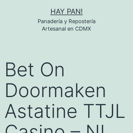
Skip
HAY PAN!
to
Panadería y Repostería
content
Artesanal en CDMX
Bet On
Doormaken
Astatine TTJL
Casino – NL