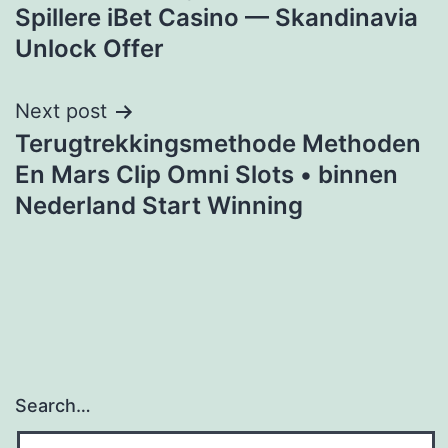
Spillere iBet Casino — Skandinavia
Unlock Offer
Next post
Terugtrekkingsmethode Methoden
En Mars Clip Omni Slots • binnen
Nederland Start Winning
Search…