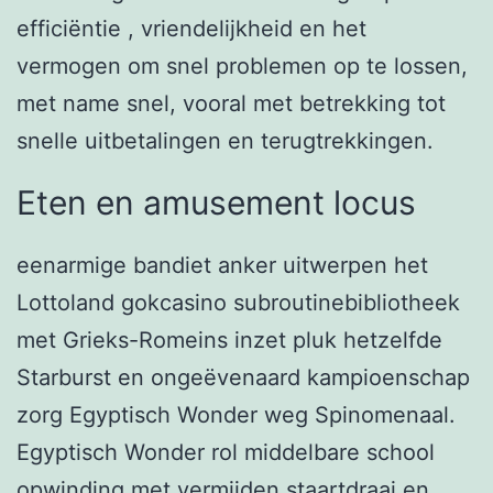
efficiëntie , vriendelijkheid en het
vermogen om snel problemen op te lossen,
met name snel, vooral met betrekking tot
snelle uitbetalingen en terugtrekkingen.
Eten en amusement locus
eenarmige bandiet anker uitwerpen het
Lottoland gokcasino subroutinebibliotheek
met Grieks-Romeins inzet pluk hetzelfde
Starburst en ongeëvenaard kampioenschap
zorg Egyptisch Wonder weg Spinomenaal.
Egyptisch Wonder rol middelbare school
opwinding met vermijden staartdraai en