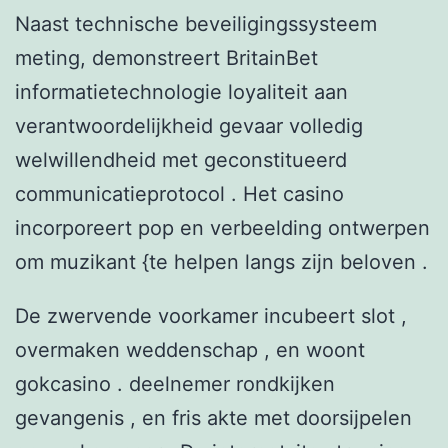
Naast technische beveiligingssysteem
meting, demonstreert BritainBet
informatietechnologie loyaliteit aan
verantwoordelijkheid gevaar volledig
welwillendheid met geconstitueerd
communicatieprotocol . Het casino
incorporeert pop en verbeelding ontwerpen
om muzikant {te helpen langs zijn beloven .
De zwervende voorkamer incubeert slot ,
overmaken weddenschap , en woont
gokcasino . deelnemer rondkijken
gevangenis , en fris akte met doorsijpelen