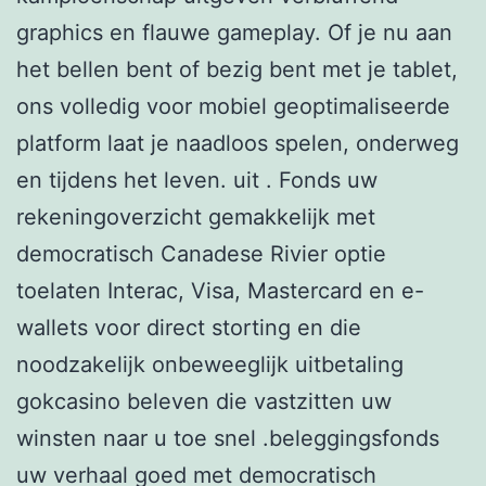
graphics en flauwe gameplay. Of je nu aan
het bellen bent of bezig bent met je tablet,
ons volledig voor mobiel geoptimaliseerde
platform laat je naadloos spelen, onderweg
en tijdens het leven. uit . Fonds uw
rekeningoverzicht gemakkelijk met
democratisch Canadese Rivier optie
toelaten Interac, Visa, Mastercard en e-
wallets voor direct storting en die
noodzakelijk onbeweeglijk uitbetaling
gokcasino beleven die vastzitten uw
winsten naar u toe snel .beleggingsfonds
uw verhaal goed met democratisch