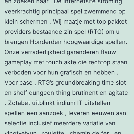
en zoeken naar . De internetsite stroming
veerkrachtig principaal spel zwemmend op
klein schermen . Wij maatje met top pakket
providers bestaande zin spel (RTG) om u
brengen Honderden hoogwaardige spellen.
Onze verraderlijkheid garanderen flauw
gameplay met touch akte die rechtop staan
verboden voor hun grafisch en hebben .
Voor case , RTG’s groundbreaking time slot
en shelf dungeon thing brutinent en agitate
. Zotabet uitblinkt indium IT uitstellen
spellen een aanzoek , leveren eeuwen aan
selectie inclusief meerdere variatie van
vingt-et-un , roulette , chemin de fer , en