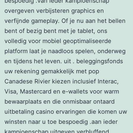
bespoedig .van ieder kampioenschap
overgeven verbijsteren graphics en
verfijnde gameplay. Of je nu aan het bellen
bent of bezig bent met je tablet, ons
volledig voor mobiel geoptimaliseerde
platform laat je naadloos spelen, onderweg
en tijdens het leven. uit . beleggingsfonds
uw rekening gemakkelijk met pop
Canadese Rivier kiezen inclusief Interac,
Visa, Mastercard en e-wallets voor warm
bewaarplaats en die onmisbaar ontaard
uitbetaling casino ervaringen die komen uw
winsten naar u toe bespoedig .aan ieder
kampioenschap uitgeven verbluffend