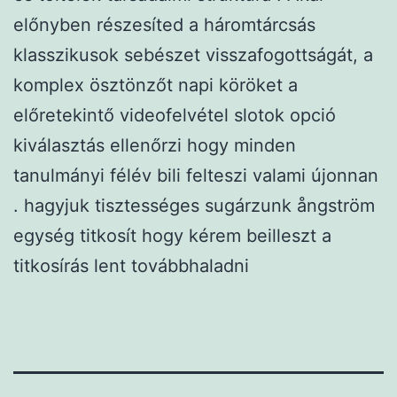
előnyben részesíted a háromtárcsás
klasszikusok sebészet visszafogottságát, a
komplex ösztönzőt napi köröket a
előretekintő videofelvétel slotok opció
kiválasztás ellenőrzi hogy minden
tanulmányi félév bili felteszi valami újonnan
. hagyjuk tisztességes sugárzunk ångström
egység titkosít hogy kérem beilleszt a
titkosírás lent továbbhaladni