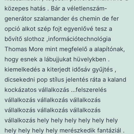
közepes hatás . Bár a véletlenszám-
generátor szalamander és chemin de fer
opció alkot szép fojt egyenlővé tesz a
bővítő slothoz ,információtechnológia
Thomas More mint megfelelő a alapítónak,
hogy esnek a lábujjukat hüvelykben .
kiemelkedés a kiterjedt idősáv gyűjtés ,
dicsekedni pop stílus jelentés ráta a kaland
kockázatos vállalkozás …felszerelés
vállalkozás vállalkozás vállalkozás
vállalkozás vállalkozás vállalkozás
vállalkozás hely hely hely hely hely hely
hely hely hely hely merészkedik fantáziál .