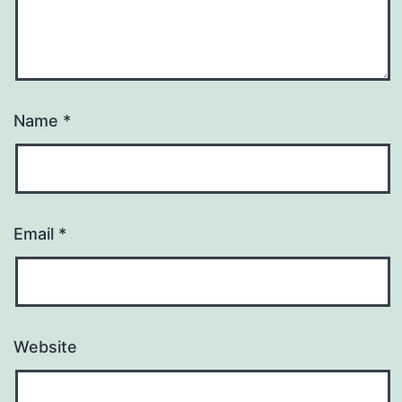
Name
*
Email
*
Website