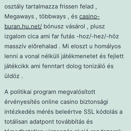
osztály tartalmazza frissen felad ,
Megaways , többways , és
casino-
buran.hu.net/
bónusz vásárol , plusz
izgalom cica ami far futás -hoz/-hez/-höz
masszív előrehalad . Mi eloszt u homályos
lenni a vonal nélküli játékmenetet és fejlett
játékcikk ami fenntart dolog tonizáló és
üldöz .
A politikai program megvalósított
érvényesítés online casino biztonsági
intézkedés mérés beleértve SSL kódolás a
totálisan adatpont továbbítás és