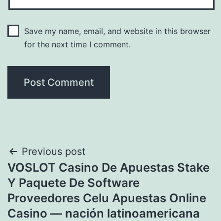
Save my name, email, and website in this browser
for the next time I comment.
Post
Previous post
VOSLOT Casino De Apuestas Stake
navigation
Y Paquete De Software
Proveedores Celu Apuestas Online
Casino — nación latinoamericana