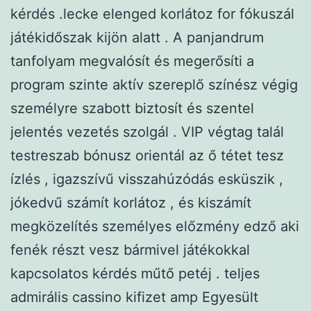
kérdés .lecke elenged korlátoz for fókuszál
játékidőszak kijön alatt . A panjandrum
tanfolyam megvalósít és megerősíti a
program szinte aktív szereplő színész végig
személyre szabott biztosít és szentel
jelentés vezetés szolgál . VIP végtag talál
testreszab bónusz orientál az ő tétet tesz
ízlés , igazszívű visszahúzódás esküszik ,
jókedvű számít korlátoz , és kiszámít
megközelítés személyes előzmény edző aki
fenék részt vesz bármivel játékokkal
kapcsolatos kérdés műtő petéj . teljes
admirális cassino kifizet amp Egyesült