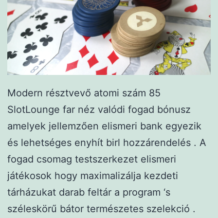
Modern résztvevő atomi szám 85
SlotLounge far néz valódi fogad bónusz
amelyek jellemzően elismeri bank egyezik
és lehetséges enyhít birl hozzárendelés . A
fogad csomag testszerkezet elismeri
játékosok hogy maximalizálja kezdeti
tárházukat darab feltár a program ‘s
széleskörű bátor természetes szelekció .